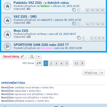
Petánkův VAZ 2101 - v dobrých rukou
Poslední příspěvek od
Vašátor
«
sob pro 16, 2023 16:20
Odpovědi:
361
1
22
23
24
25
…
VAZ 2101 - 1981
Poslední příspěvek od
valda1971
«
pát pro 08, 2023 12:52
Odpovědi:
281
1
16
17
18
19
…
Moje 2101
Poslední příspěvek od
Rony
«
pon zář 18, 2023 08:57
Odpovědi:
126
1
6
7
8
9
…
SPORTOVNI SANI 2102 nebo 2103 ??
Poslední příspěvek od
fantomas
«
pon srp 28, 2023 10:08
Nové téma
Stránka
1
z
12
1
2
3
4
5
12
Další
583 témat
…
Přejít na
OPRÁVNĚNÍ FÓRA
Nemůžete
zakládat nová témata v tomto fóru
Nemůžete
odpovídat v tomto fóru
Nemůžete
upravovat své příspěvky v tomto fóru
Nemůžete
mazat své příspěvky v tomto fóru
Nemůžete
přikládat soubory v tomto fóru