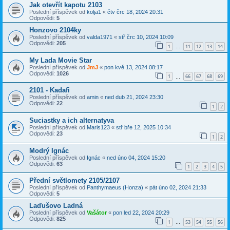
Jak otevřít kapotu 2103
Poslední příspěvek od
kolja1
«
čtv črc 18, 2024 20:31
Odpovědi:
5
Honzovo 2104ky
Poslední příspěvek od
valda1971
«
stř črc 10, 2024 10:09
Odpovědi:
205
1
11
12
13
14
…
My Lada Movie Star
Poslední příspěvek od
JmJ
«
pon kvě 13, 2024 08:17
Odpovědi:
1026
1
66
67
68
69
…
2101 - Kadafi
Poslední příspěvek od
amin
«
ned dub 21, 2024 23:30
Odpovědi:
22
1
2
Suciastky a ich alternatyva
Poslední příspěvek od
Maris123
«
stř bře 12, 2025 10:34
Odpovědi:
23
1
2
Modrý Ignác
Poslední příspěvek od
Ignác
«
ned úno 04, 2024 15:20
Odpovědi:
63
1
2
3
4
5
Přední světlomety 2105/2107
Poslední příspěvek od
Panthymaeus (Honza)
«
pát úno 02, 2024 21:33
Odpovědi:
5
Laďušovo Ladná
Poslední příspěvek od
Vašátor
«
pon led 22, 2024 20:29
Odpovědi:
825
1
53
54
55
56
…