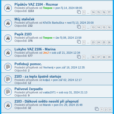
Pípákův VAZ 2104 - Rozmar
Poslední příspěvek od
Teepee
«
pon říj 14, 2024 08:05
Odpovědi:
1153
1
74
75
76
77
…
Můj stařeček
Poslední příspěvek od
Křečík Barbuška
«
ned říj 13, 2024 20:00
Odpovědi:
232
1
13
14
15
16
…
Pepík 2103
Poslední příspěvek od
Teepee
«
úte říj 08, 2024 13:58
Odpovědi:
376
1
23
24
25
26
…
Lukyho VAZ 2106 - Marina
Poslední příspěvek od
JmJ
«
sob zář 21, 2024 12:34
Odpovědi:
577
1
36
37
38
39
…
Potřebuji pomoc.
Poslední příspěvek od
Yevhenij
«
pon zář 16, 2024 12:35
Odpovědi:
2
2103 - za tepla špatně startuje
Poslední příspěvek od
kolja1
«
pon zář 02, 2024 12:17
Odpovědi:
12
Palivové čerpadlo
Poslední příspěvek od
valda1971
«
sob srp 31, 2024 21:13
Odpovědi:
9
2103 - Dálkové světlo nesvítí při přepnutí
Poslední příspěvek od
Marek
«
pon črc 29, 2024 15:48
Odpovědi:
32
1
2
3