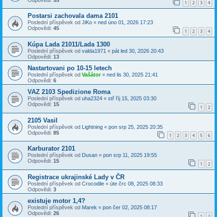
1
2
3
4
Postarsi zachovala dama 2101
Poslední příspěvek od
JiKo
«
ned úno 01, 2026 17:23
Odpovědi:
45
1
2
3
4
Kúpa Lada 21011/Lada 1300
Poslední příspěvek od
valda1971
«
pát led 30, 2026 20:43
Odpovědi:
13
Nastartovani po 10-15 letech
Poslední příspěvek od
Vašátor
«
ned lis 30, 2025 21:41
Odpovědi:
6
VAZ 2103 Spedizione Roma
Poslední příspěvek od
uha2324
«
stř říj 15, 2025 03:30
Odpovědi:
15
1
2
2105 Vasil
Poslední příspěvek od
Lightning
«
pon srp 25, 2025 20:35
Odpovědi:
85
1
2
3
4
5
6
Karburator 2101
Poslední příspěvek od
Dusan
«
pon srp 11, 2025 19:55
Odpovědi:
15
1
2
Registrace ukrajinské Lady v ČR
Poslední příspěvek od
Crocodile
«
úte črc 08, 2025 08:33
Odpovědi:
3
existuje motor 1,4?
Poslední příspěvek od
Marek
«
pon čer 02, 2025 08:17
Odpovědi:
26
1
2