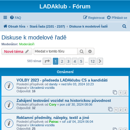
LADAklub - Fórum
FAQ
Registrovat
Přihlásit se
H
Obsah fóra
Stará řada (2101 - 2107)
Diskuse k modelové řadě
l
Diskuse k modelové řadě
e
Moderátor:
Moderátoři
d
Hledat
Pokročilé hledání
Nové téma
a
Stránka
1
z
12
1
2
3
4
5
12
Další
583 témat
t
…
Oznámení
VOLBY 2023 - předseda LADAklubu CS a kandidáti
Poslední příspěvek od
dandy
«
ned bře 03, 2024 10:23
Napsal v
Ukradená vozidla
Odpovědi:
16
1
2
Zahájení testování vozidel na historickou původnost
Poslední příspěvek od
Cory
«
pon zář 30, 2024 08:06
Odpovědi:
32
1
2
3
Reklamní předměty, nálepky, textil a jiné
Poslední příspěvek od
Patrac
«
stř zář 04, 2024 06:04
Napsal v
Ukradená vozidla
Odpovědi:
25