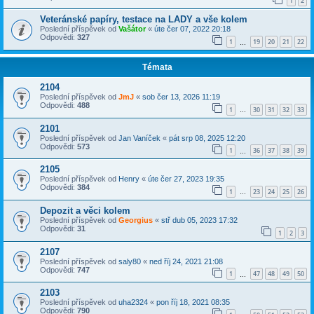
1
2
Veteránské papíry, testace na LADY a vše kolem
Poslední příspěvek od
Vašátor
«
úte čer 07, 2022 20:18
Odpovědi:
327
1
19
20
21
22
…
Témata
2104
Poslední příspěvek od
JmJ
«
sob čer 13, 2026 11:19
Odpovědi:
488
1
30
31
32
33
…
2101
Poslední příspěvek od
Jan Vaníček
«
pát srp 08, 2025 12:20
Odpovědi:
573
1
36
37
38
39
…
2105
Poslední příspěvek od
Henry
«
úte čer 27, 2023 19:35
Odpovědi:
384
1
23
24
25
26
…
Depozit a věci kolem
Poslední příspěvek od
Georgius
«
stř dub 05, 2023 17:32
Odpovědi:
31
1
2
3
2107
Poslední příspěvek od
saly80
«
ned říj 24, 2021 21:08
Odpovědi:
747
1
47
48
49
50
…
2103
Poslední příspěvek od
uha2324
«
pon říj 18, 2021 08:35
Odpovědi:
790