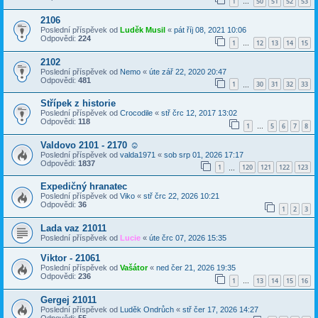
1
50
51
52
53
…
2106
Poslední příspěvek od
Luděk Musil
«
pát říj 08, 2021 10:06
Odpovědi:
224
1
12
13
14
15
…
2102
Poslední příspěvek od
Nemo
«
úte zář 22, 2020 20:47
Odpovědi:
481
1
30
31
32
33
…
Střípek z historie
Poslední příspěvek od
Crocodile
«
stř črc 12, 2017 13:02
Odpovědi:
118
1
5
6
7
8
…
Valdovo 2101 - 2170 ☺
Poslední příspěvek od
valda1971
«
sob srp 01, 2026 17:17
Odpovědi:
1837
1
120
121
122
123
…
Expedičný hranatec
Poslední příspěvek od
Viko
«
stř črc 22, 2026 10:21
Odpovědi:
36
1
2
3
Lada vaz 21011
Poslední příspěvek od
Lucie
«
úte črc 07, 2026 15:35
Viktor - 21061
Poslední příspěvek od
Vašátor
«
ned čer 21, 2026 19:35
Odpovědi:
236
1
13
14
15
16
…
Gergej 21011
Poslední příspěvek od
Luděk Ondrůch
«
stř čer 17, 2026 14:27
Odpovědi:
55