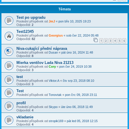
Témata
Test po upgradu
Poslední příspěvek od
JmJ
«
pon bře 10, 2025 19:23
Odpovědi:
2
Test12345
Poslední příspěvek od
Georgius
«
sob čer 22, 2024 05:48
Odpovědi:
82
1
2
3
4
5
6
Niva-cukající přední náprava
Poslední příspěvek od
Dusan
«
pát úno 16, 2024 11:48
Odpovědi:
8
Mierka ventilov Lada Niva 21213
Poslední příspěvek od
Cory
«
pon čer 24, 2019 10:38
Odpovědi:
3
test
Poslední příspěvek od
Viktor.A
«
čtv srp 23, 2018 08:10
Odpovědi:
3
Test
Poslední příspěvek od
Tonovtak
«
pon črc 09, 2018 23:11
profil
Poslední příspěvek od
Skypo
«
úte úno 06, 2018 11:49
Odpovědi:
4
vkladanie
Poslední příspěvek od
stropik169
«
pát led 05, 2018 12:15
Odpovědi:
4