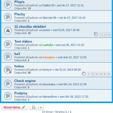
Přepis
Poslední příspěvek od
Dalibor29
«
pon lis 27, 2017 11:31
Odpovědi:
10
Plechy
Poslední příspěvek od
Marcela 96
«
úte lis 07, 2017 16:19
Odpovědi:
3
12 zkouška vkládání
Poslední příspěvek od
posim
«
ned říj 29, 2017 20:46
Odpovědi:
32
1
2
3
Test vlákno
Poslední příspěvek od
Laďuša
«
ned srp 06, 2017 21:33
Odpovědi:
1
ba3
Poslední příspěvek od
Georgius
«
sob dub 22, 2017 11:55
Odpovědi:
2
hokus
Poslední příspěvek od
berkym
«
úte říj 14, 2014 08:28
Odpovědi:
80
1
2
3
4
5
6
Check engine
Poslední příspěvek od
lukasbaba
«
ned bře 24, 2013 21:36
Odpovědi:
5
Podpisy
Poslední příspěvek od
MartasBrno
«
pon bře 26, 2012 17:33
Odpovědi:
3
Nové téma
16 témat • Stránka
1
z
1