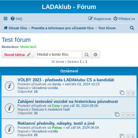
LADAklub - Fórum
FAQ
Registrovat
Přihlásit se
H
Obsah fóra
Pravidla a informace pro uživatele fóra
Test fórum
l
Test fórum
e
Moderátor:
Moderátoři
d
Hledat
Pokročilé hledání
Nové téma
a
16 témat • Stránka
1
z
1
t
Oznámení
VOLBY 2023 - předseda LADAklubu CS a kandidáti
Poslední příspěvek od
dandy
«
ned bře 03, 2024 10:23
Napsal v
Ukradená vozidla
Odpovědi:
16
1
2
Zahájení testování vozidel na historickou původnost
Poslední příspěvek od
Cory
«
pon zář 30, 2024 08:06
Napsal v
Diskuse k modelové řadě
Odpovědi:
32
1
2
3
Reklamní předměty, nálepky, textil a jiné
Poslední příspěvek od
Patrac
«
stř zář 04, 2024 06:04
Napsal v
Ukradená vozidla
Odpovědi:
25
1
2