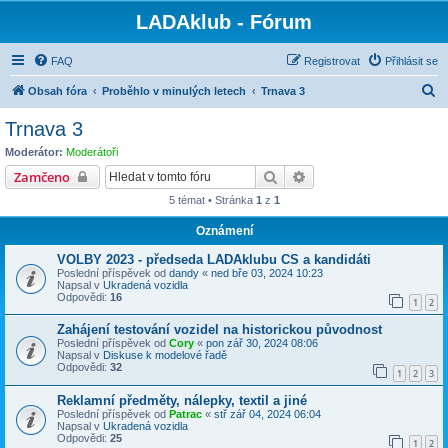
LADAklub - Fórum
FAQ
Registrovat
Přihlásit se
H
Obsah fóra
Proběhlo v minulých letech
Trnava 3
l
Trnava 3
e
Moderátor:
Moderátoři
d
Hledat
Pokročilé hledání
Zamčeno
a
5 témat • Stránka
1
z
1
t
Oznámení
VOLBY 2023 - předseda LADAklubu CS a kandidáti
Poslední příspěvek od
dandy
«
ned bře 03, 2024 10:23
Napsal v
Ukradená vozidla
Odpovědi:
16
1
2
Zahájení testování vozidel na historickou původnost
Poslední příspěvek od
Cory
«
pon zář 30, 2024 08:06
Napsal v
Diskuse k modelové řadě
Odpovědi:
32
1
2
3
Reklamní předměty, nálepky, textil a jiné
Poslední příspěvek od
Patrac
«
stř zář 04, 2024 06:04
Napsal v
Ukradená vozidla
Odpovědi:
25
1
2