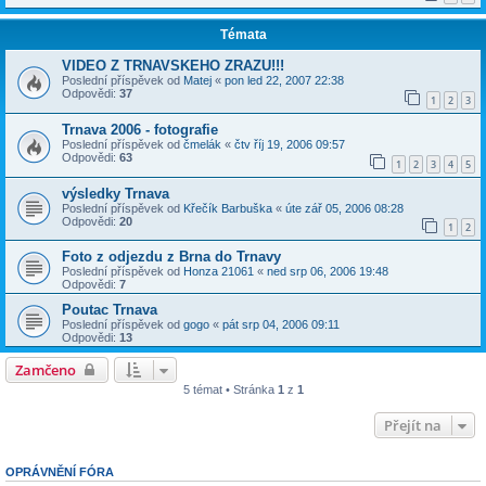
Témata
VIDEO Z TRNAVSKEHO ZRAZU!!!
Poslední příspěvek od
Matej
«
pon led 22, 2007 22:38
Odpovědi:
37
1
2
3
Trnava 2006 - fotografie
Poslední příspěvek od
čmelák
«
čtv říj 19, 2006 09:57
Odpovědi:
63
1
2
3
4
5
výsledky Trnava
Poslední příspěvek od
Křečík Barbuška
«
úte zář 05, 2006 08:28
Odpovědi:
20
1
2
Foto z odjezdu z Brna do Trnavy
Poslední příspěvek od
Honza 21061
«
ned srp 06, 2006 19:48
Odpovědi:
7
Poutac Trnava
Poslední příspěvek od
gogo
«
pát srp 04, 2006 09:11
Odpovědi:
13
Zamčeno
5 témat • Stránka
1
z
1
Přejít na
OPRÁVNĚNÍ FÓRA