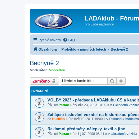
LADAklub - Fóru
pro Lada nadšence
Rychlé odkazy
FAQ
Obsah fóra
Proběhlo v minulých letech
Bechyně 2
Bechyně 2
Moderátor:
Moderátoři
Hledat
Pokroči
Zamčeno
OZNÁMENÍ
VOLBY 2023 - předseda LADAklubu CS a kandid
od
Patrac
»
čtv bře 23, 2023 10:02
» v
Ukradená vozidl
Zahájení testování vozidel na historickou půvo
od
Hurikán
»
úte kvě 10, 2011 19:00
» v
Diskuse k modelov
Reklamní předměty, nálepky, textil a jiné
od
Patrac
»
úte říj 07, 2008 08:41
» v
Ukradená vozidla