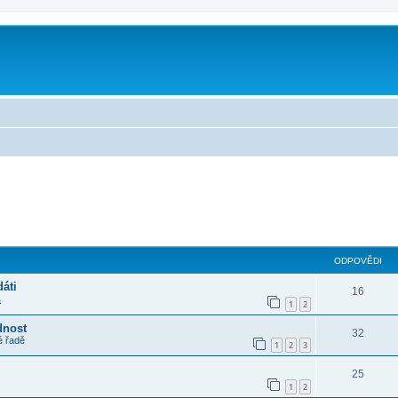
m
lé hledání
ODPOVĚDI
áti
16
a
1
2
dnost
32
é řadě
1
2
3
25
1
2