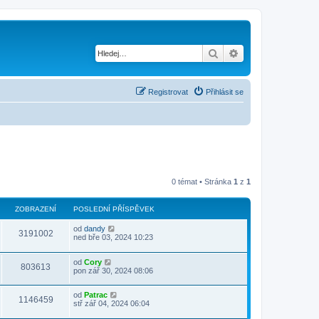
Hledat
Pokročilé hledání
Registrovat
Přihlásit se
0 témat • Stránka
1
z
1
ZOBRAZENÍ
POSLEDNÍ PŘÍSPĚVEK
od
dandy
3191002
ned bře 03, 2024 10:23
od
Cory
803613
pon zář 30, 2024 08:06
od
Patrac
1146459
stř zář 04, 2024 06:04