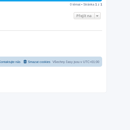
0 témat • Stránka
1
z
1
Přejít na
Kontaktujte nás
Smazat cookies
Všechny časy jsou v
UTC+01:00