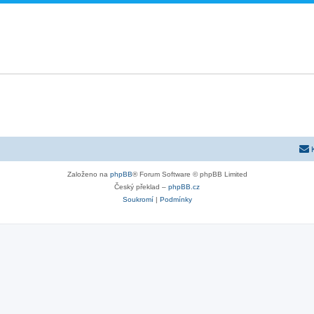
Založeno na
phpBB
® Forum Software © phpBB Limited
Český překlad –
phpBB.cz
Soukromí
|
Podmínky