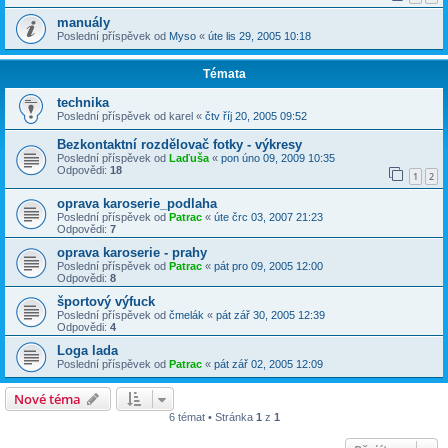
manuály
Poslední příspěvek od
Myso
«
úte lis 29, 2005 10:18
Témata
technika
Poslední příspěvek od
karel
«
čtv říj 20, 2005 09:52
Bezkontaktní rozdělovač fotky - výkresy
Poslední příspěvek od
Laďuša
«
pon úno 09, 2009 10:35
Odpovědi:
18
1
2
oprava karoserie_podlaha
Poslední příspěvek od
Patrac
«
úte črc 03, 2007 21:23
Odpovědi:
7
oprava karoserie - prahy
Poslední příspěvek od
Patrac
«
pát pro 09, 2005 12:00
Odpovědi:
8
športový výfuck
Poslední příspěvek od
čmelák
«
pát zář 30, 2005 12:39
Odpovědi:
4
Loga lada
Poslední příspěvek od
Patrac
«
pát zář 02, 2005 12:09
Nové téma
6 témat • Stránka
1
z
1