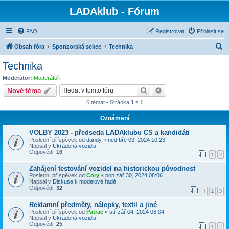
LADAklub - Fórum
FAQ
Registrovat
Přihlásit se
H
Obsah fóra
Sponzorská sekce
Technika
l
Technika
e
Moderátor:
Moderátoři
d
Hledat
Pokročilé hledání
Nové téma
a
6 témat • Stránka
1
z
1
t
Oznámení
VOLBY 2023 - předseda LADAklubu CS a kandidáti
Poslední příspěvek od
dandy
«
ned bře 03, 2024 10:23
Napsal v
Ukradená vozidla
Odpovědi:
16
1
2
Zahájení testování vozidel na historickou původnost
Poslední příspěvek od
Cory
«
pon zář 30, 2024 08:06
Napsal v
Diskuse k modelové řadě
Odpovědi:
32
1
2
3
Reklamní předměty, nálepky, textil a jiné
Poslední příspěvek od
Patrac
«
stř zář 04, 2024 06:04
Napsal v
Ukradená vozidla
Odpovědi:
25
1
2