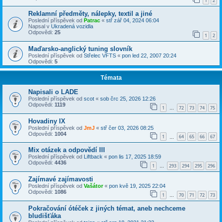
1
2
Reklamní předměty, nálepky, textil a jiné
Poslední příspěvek od
Patrac
«
stř zář 04, 2024 06:04
Napsal v
Ukradená vozidla
Odpovědi:
25
1
2
Maďarsko-anglický tuning slovník
Poslední příspěvek od
Střelec VFTS
«
pon led 22, 2007 20:24
Odpovědi:
5
Témata
Napisali o LADE
Poslední příspěvek od
scot
«
sob črc 25, 2026 12:26
Odpovědi:
1119
1
72
73
74
75
…
Hovadiny IX
Poslední příspěvek od
JmJ
«
stř čer 03, 2026 08:25
Odpovědi:
1004
1
64
65
66
67
…
Mix otázek a odpovědí III
Poslední příspěvek od
Liftback
«
pon lis 17, 2025 18:59
Odpovědi:
4436
1
293
294
295
296
…
Zajímavé zajímavosti
Poslední příspěvek od
Vašátor
«
pon kvě 19, 2025 22:04
Odpovědi:
1086
1
70
71
72
73
…
Pokračování ótéček z jiných témat, aneb nechceme
bludišťáka