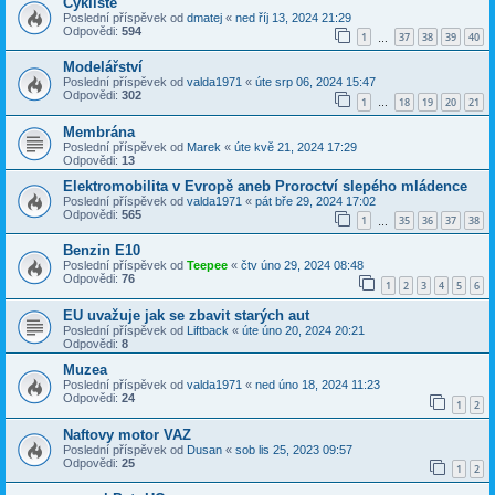
Cyklisté
Poslední příspěvek od
dmatej
«
ned říj 13, 2024 21:29
Odpovědi:
594
1
37
38
39
40
…
Modelářství
Poslední příspěvek od
valda1971
«
úte srp 06, 2024 15:47
Odpovědi:
302
1
18
19
20
21
…
Membrána
Poslední příspěvek od
Marek
«
úte kvě 21, 2024 17:29
Odpovědi:
13
Elektromobilita v Evropě aneb Proroctví slepého mládence
Poslední příspěvek od
valda1971
«
pát bře 29, 2024 17:02
Odpovědi:
565
1
35
36
37
38
…
Benzin E10
Poslední příspěvek od
Teepee
«
čtv úno 29, 2024 08:48
Odpovědi:
76
1
2
3
4
5
6
EU uvažuje jak se zbavit starých aut
Poslední příspěvek od
Liftback
«
úte úno 20, 2024 20:21
Odpovědi:
8
Muzea
Poslední příspěvek od
valda1971
«
ned úno 18, 2024 11:23
Odpovědi:
24
1
2
Naftovy motor VAZ
Poslední příspěvek od
Dusan
«
sob lis 25, 2023 09:57
Odpovědi:
25
1
2