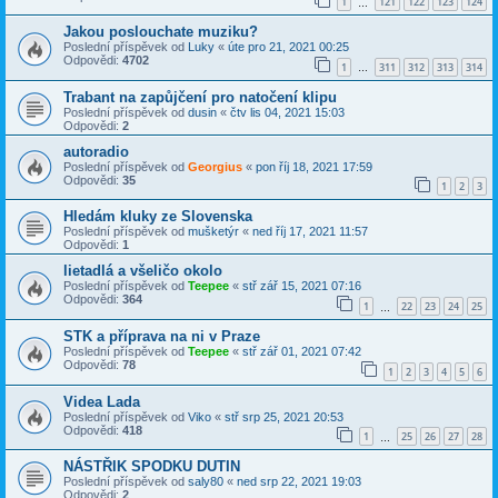
1
121
122
123
124
…
Jakou poslouchate muziku?
Poslední příspěvek od
Luky
«
úte pro 21, 2021 00:25
Odpovědi:
4702
1
311
312
313
314
…
Trabant na zapůjčení pro natočení klipu
Poslední příspěvek od
dusin
«
čtv lis 04, 2021 15:03
Odpovědi:
2
autoradio
Poslední příspěvek od
Georgius
«
pon říj 18, 2021 17:59
Odpovědi:
35
1
2
3
Hledám kluky ze Slovenska
Poslední příspěvek od
mušketýr
«
ned říj 17, 2021 11:57
Odpovědi:
1
lietadlá a všeličo okolo
Poslední příspěvek od
Teepee
«
stř zář 15, 2021 07:16
Odpovědi:
364
1
22
23
24
25
…
STK a příprava na ni v Praze
Poslední příspěvek od
Teepee
«
stř zář 01, 2021 07:42
Odpovědi:
78
1
2
3
4
5
6
Videa Lada
Poslední příspěvek od
Viko
«
stř srp 25, 2021 20:53
Odpovědi:
418
1
25
26
27
28
…
NÁSTŘIK SPODKU DUTIN
Poslední příspěvek od
saly80
«
ned srp 22, 2021 19:03
Odpovědi:
2