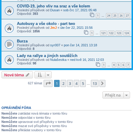
COVID-19, jeho vliv na sraz a vše kolem
Poslední příspěvek od
Dusan
«
sob črc 17, 2021 05:48
Odpovědi:
393
1
24
25
26
27
…
Autobusy a vše okolo - part two
Poslední příspěvek od
JmJ
«
úte čer 22, 2021 15:56
Odpovědi:
1856
1
121
122
123
124
…
Burza
Poslední příspěvek od
syr007
«
pon čer 14, 2021 13:18
Odpovědi:
8
Lady na rallye a jiných soutěžích
Poslední příspěvek od
Nulašestka
«
ned kvě 16, 2021 12:03
Odpovědi:
98
1
4
5
6
7
…
Nové téma
Stránka
1
z
13
1
2
3
4
5
13
Další
627 témat
…
Přejít na
OPRÁVNĚNÍ FÓRA
Nemůžete
zakládat nová témata v tomto fóru
Nemůžete
odpovídat v tomto fóru
Nemůžete
upravovat své příspěvky v tomto fóru
Nemůžete
mazat své příspěvky v tomto fóru
Nemůžete
přikládat soubory v tomto fóru