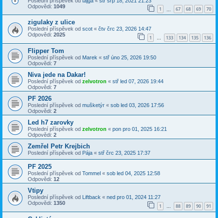
Poslední příspěvek od
tajga
«
stř srp 18, 2021 21:23
Odpovědi:
1049
1
67
68
69
70
…
zigulaky z ulice
Poslední příspěvek od
scot
«
čtv črc 23, 2026 14:47
Odpovědi:
2025
1
133
134
135
136
…
Flipper Tom
Poslední příspěvek od
Marek
«
stř úno 25, 2026 19:50
Odpovědi:
7
Niva jede na Dakar!
Poslední příspěvek od
zelvotron
«
stř led 07, 2026 19:44
Odpovědi:
7
PF 2026
Poslední příspěvek od
mušketýr
«
sob led 03, 2026 17:56
Odpovědi:
2
Led h7 zarovky
Poslední příspěvek od
zelvotron
«
pon pro 01, 2025 16:21
Odpovědi:
2
Zemřel Petr Krejbich
Poslední příspěvek od
Pája
«
stř črc 23, 2025 17:37
PF 2025
Poslední příspěvek od
Tommel
«
sob led 04, 2025 12:58
Odpovědi:
12
Vtipy
Poslední příspěvek od
Liftback
«
ned pro 01, 2024 11:27
Odpovědi:
1350
1
88
89
90
91
…