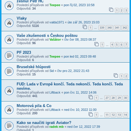
zesnul Petr HC
Poslední příspěvek od
Teepee
«
pon říj 02, 2023 10:58
Odpovědi:
34
1
2
3
Vlaky
Poslední příspěvek od
valda1971
«
úte zář 26, 2023 15:03
Odpovědi:
5116
1
339
340
341
342
…
Vaše zkušenosti s Českou poštou
Poslední příspěvek od
Vašátor
«
čtv čer 08, 2023 08:37
Odpovědi:
96
1
4
5
6
7
…
PF 2023
Poslední příspěvek od
Teepee
«
pon led 02, 2023 09:48
Odpovědi:
6
Bruselské hlúposti
Poslední příspěvek od
Sid
«
čtv pro 22, 2022 21:43
Odpovědi:
15
1
2
FUD: Lada v Evropě končí. Teda nekončí. Teda končí. Teda
nevíme.
Poslední příspěvek od
Liftback
«
pon črc 11, 2022 14:06
Odpovědi:
441
1
27
28
29
30
…
Motorová pila & Co
Poslední příspěvek od
Liftback
«
ned črc 10, 2022 11:00
Odpovědi:
200
1
11
12
13
14
…
Kako se naučiti igrati Aviator?
Poslední příspěvek od
radek mb
«
ned čer 12, 2022 17:39
Odpovědi:
1