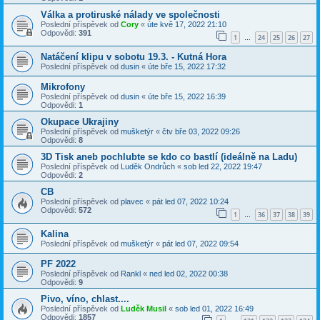
Válka a protiruské nálady ve společnosti
Poslední příspěvek od
Cory
«
úte kvě 17, 2022 21:10
Odpovědi:
391
1
24
25
26
27
…
Natáčení klipu v sobotu 19.3. - Kutná Hora
Poslední příspěvek od
dusin
«
úte bře 15, 2022 17:32
Mikrofony
Poslední příspěvek od
dusin
«
úte bře 15, 2022 16:39
Odpovědi:
1
Okupace Ukrajiny
Poslední příspěvek od
mušketýr
«
čtv bře 03, 2022 09:26
Odpovědi:
8
3D Tisk aneb pochlubte se kdo co bastlí (ideálně na Ladu)
Poslední příspěvek od
Luděk Ondrůch
«
sob led 22, 2022 19:47
Odpovědi:
2
CB
Poslední příspěvek od
plavec
«
pát led 07, 2022 10:24
Odpovědi:
572
1
36
37
38
39
…
Kalina
Poslední příspěvek od
mušketýr
«
pát led 07, 2022 09:54
PF 2022
Poslední příspěvek od
Rankl
«
ned led 02, 2022 00:38
Odpovědi:
9
Pivo, víno, chlast....
Poslední příspěvek od
Luděk Musil
«
sob led 01, 2022 16:49
Odpovědi:
1857