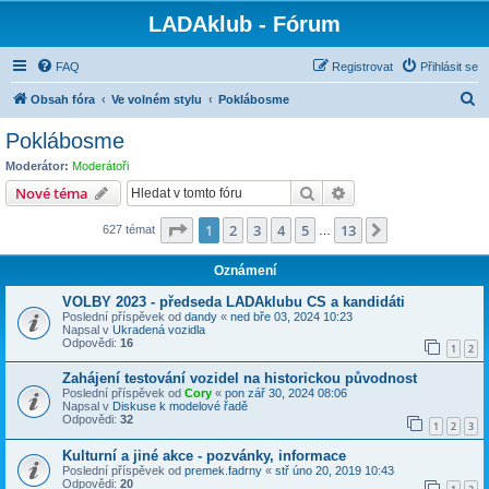
LADAklub - Fórum
FAQ
Registrovat
Přihlásit se
H
Obsah fóra
Ve volném stylu
Poklábosme
l
Poklábosme
e
Moderátor:
Moderátoři
d
Hledat
Pokročilé hledání
Nové téma
a
Stránka
1
z
13
1
2
3
4
5
13
Další
627 témat
t
…
Oznámení
VOLBY 2023 - předseda LADAklubu CS a kandidáti
Poslední příspěvek od
dandy
«
ned bře 03, 2024 10:23
Napsal v
Ukradená vozidla
Odpovědi:
16
1
2
Zahájení testování vozidel na historickou původnost
Poslední příspěvek od
Cory
«
pon zář 30, 2024 08:06
Napsal v
Diskuse k modelové řadě
Odpovědi:
32
1
2
3
Kulturní a jiné akce - pozvánky, informace
Poslední příspěvek od
premek.fadrny
«
stř úno 20, 2019 10:43
Odpovědi:
20