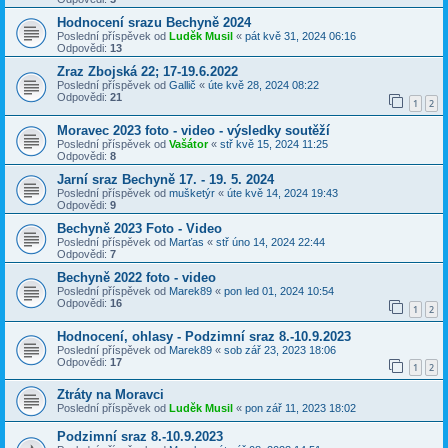
Hodnocení srazu Bechyně 2024
Poslední příspěvek od
Luděk Musil
«
pát kvě 31, 2024 06:16
Odpovědi:
13
Zraz Zbojská 22; 17-19.6.2022
Poslední příspěvek od
Gallič
«
úte kvě 28, 2024 08:22
Odpovědi:
21
1
2
Moravec 2023 foto - video - výsledky soutěží
Poslední příspěvek od
Vašátor
«
stř kvě 15, 2024 11:25
Odpovědi:
8
Jarní sraz Bechyně 17. - 19. 5. 2024
Poslední příspěvek od
mušketýr
«
úte kvě 14, 2024 19:43
Odpovědi:
9
Bechyně 2023 Foto - Video
Poslední příspěvek od
Marťas
«
stř úno 14, 2024 22:44
Odpovědi:
7
Bechyně 2022 foto - video
Poslední příspěvek od
Marek89
«
pon led 01, 2024 10:54
Odpovědi:
16
1
2
Hodnocení, ohlasy - Podzimní sraz 8.-10.9.2023
Poslední příspěvek od
Marek89
«
sob zář 23, 2023 18:06
Odpovědi:
17
1
2
Ztráty na Moravci
Poslední příspěvek od
Luděk Musil
«
pon zář 11, 2023 18:02
Podzimní sraz 8.-10.9.2023