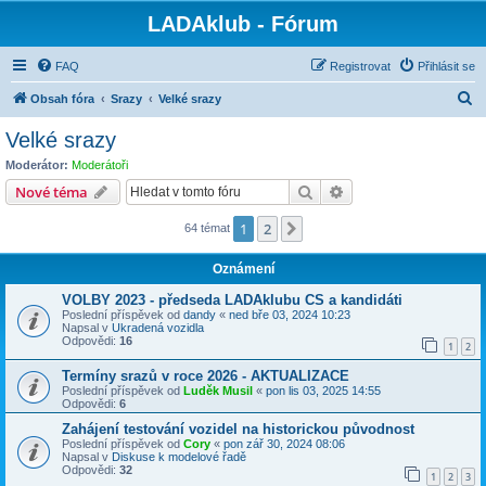
LADAklub - Fórum
FAQ
Registrovat
Přihlásit se
H
Obsah fóra
Srazy
Velké srazy
l
Velké srazy
e
Moderátor:
Moderátoři
d
Hledat
Pokročilé hledání
Nové téma
a
1
2
Další
64 témat
t
Oznámení
VOLBY 2023 - předseda LADAklubu CS a kandidáti
Poslední příspěvek od
dandy
«
ned bře 03, 2024 10:23
Napsal v
Ukradená vozidla
Odpovědi:
16
1
2
Termíny srazů v roce 2026 - AKTUALIZACE
Poslední příspěvek od
Luděk Musil
«
pon lis 03, 2025 14:55
Odpovědi:
6
Zahájení testování vozidel na historickou původnost
Poslední příspěvek od
Cory
«
pon zář 30, 2024 08:06
Napsal v
Diskuse k modelové řadě
Odpovědi:
32
1
2
3