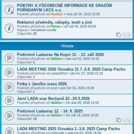
POKYNY A VŠEOBECNÉ INFORMACE KE SRAZŮM
POŘÁDANÝM LKCS o.s.
Poslední příspěvek od
Hurikán
«
ned zář 26, 2010 22:05
Reklamní předměty, nálepky, textil a jiné
Poslední příspěvek od
Patrac
«
stř zář 04, 2024 06:04
Napsal v
Ukradená vozidla
Odpovědi:
25
1
2
Témata
Podzimní Ladasraz Na Kopci 11. - 13. září 2026
Poslední příspěvek od
Vašátor
«
ned srp 02, 2026 14:32
Odpovědi:
2
LADA MEETING 2026 Slovakia 31.7.-2.8. 2026 Camp Pacho
Poslední příspěvek od
Lukas2912
«
úte črc 07, 2026 21:18
Odpovědi:
1
Fotky z Jarního srazu 2026
Poslední příspěvek od
scot
«
pon čer 01, 2026 19:28
Odpovědi:
1
Jarní LADA sraz Bechyně 22.–24.5.2026
Poslední příspěvek od
Vašátor
«
čtv dub 09, 2026 21:02
Podzimní Ladasraz 12. - 14. 9. 2025
Poslední příspěvek od
Vašátor
«
čtv zář 18, 2025 19:28
Odpovědi:
19
1
2
LADA MEETING 2025 Slovakia 1.-3.8. 2025 Camp Pacho
Poslední příspěvek od
csfousek
«
ned srp 03, 2025 16:28