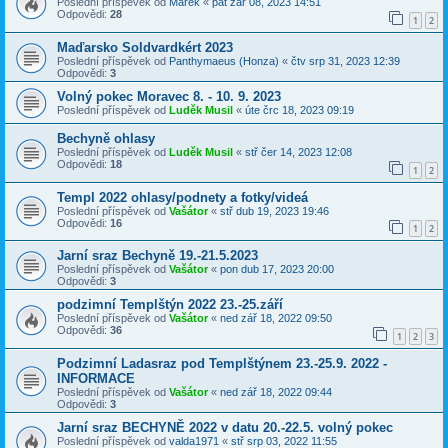
Poslední příspěvek od
Marek
«
pát zář 08, 2023 14:51
Odpovědi:
28
1
2
Maďarsko Soldvardkért 2023
Poslední příspěvek od
Panthymaeus (Honza)
«
čtv srp 31, 2023 12:39
Odpovědi:
3
Volný pokec Moravec 8. - 10. 9. 2023
Poslední příspěvek od
Luděk Musil
«
úte črc 18, 2023 09:19
Bechyně ohlasy
Poslední příspěvek od
Luděk Musil
«
stř čer 14, 2023 12:08
Odpovědi:
18
1
2
Templ 2022 ohlasy/podnety a fotky/videá
Poslední příspěvek od
Vašátor
«
stř dub 19, 2023 19:46
Odpovědi:
16
1
2
Jarní sraz Bechyně 19.-21.5.2023
Poslední příspěvek od
Vašátor
«
pon dub 17, 2023 20:00
Odpovědi:
3
podzimní Templštýn 2022 23.-25.září
Poslední příspěvek od
Vašátor
«
ned zář 18, 2022 09:50
Odpovědi:
36
1
2
3
Podzimní Ladasraz pod Templštýnem 23.-25.9. 2022 -
INFORMACE
Poslední příspěvek od
Vašátor
«
ned zář 18, 2022 09:44
Odpovědi:
3
Jarní sraz BECHYNĚ 2022 v datu 20.-22.5. volný pokec
Poslední příspěvek od
valda1971
«
stř srp 03, 2022 11:55