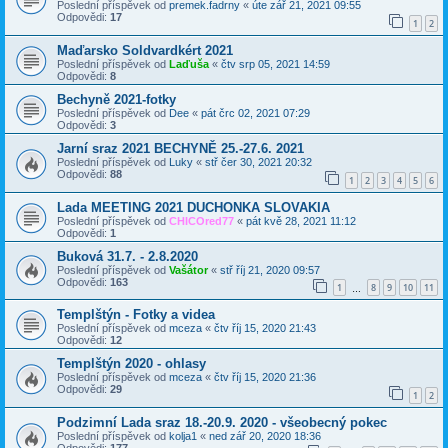
Poslední příspěvek od
premek.fadrny
«
úte zář 21, 2021 09:55
Odpovědi:
17
1
2
Maďarsko Soldvardkért 2021
Poslední příspěvek od
Laďuša
«
čtv srp 05, 2021 14:59
Odpovědi:
8
Bechyně 2021-fotky
Poslední příspěvek od
Dee
«
pát črc 02, 2021 07:29
Odpovědi:
3
Jarní sraz 2021 BECHYNĚ 25.-27.6. 2021
Poslední příspěvek od
Luky
«
stř čer 30, 2021 20:32
Odpovědi:
88
1
2
3
4
5
6
Lada MEETING 2021 DUCHONKA SLOVAKIA
Poslední příspěvek od
CHICOred77
«
pát kvě 28, 2021 11:12
Odpovědi:
1
Buková 31.7. - 2.8.2020
Poslední příspěvek od
Vašátor
«
stř říj 21, 2020 09:57
Odpovědi:
163
1
8
9
10
11
…
Templštýn - Fotky a videa
Poslední příspěvek od
mceza
«
čtv říj 15, 2020 21:43
Odpovědi:
12
Templštýn 2020 - ohlasy
Poslední příspěvek od
mceza
«
čtv říj 15, 2020 21:36
Odpovědi:
29
1
2
Podzimní Lada sraz 18.-20.9. 2020 - všeobecný pokec
Poslední příspěvek od
kolja1
«
ned zář 20, 2020 18:36
Odpovědi:
177