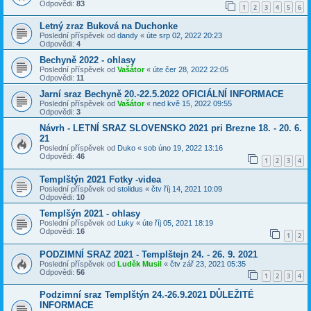
Odpovědi:
83
1
2
3
4
5
6
Letný zraz Buková na Duchonke
Poslední příspěvek od
dandy
«
úte srp 02, 2022 20:23
Odpovědi:
4
Bechyně 2022 - ohlasy
Poslední příspěvek od
Vašátor
«
úte čer 28, 2022 22:05
Odpovědi:
11
Jarní sraz Bechyně 20.-22.5.2022 OFICIÁLNÍ INFORMACE
Poslední příspěvek od
Vašátor
«
ned kvě 15, 2022 09:55
Odpovědi:
3
Návrh - LETNÍ SRAZ SLOVENSKO 2021 pri Brezne 18. - 20. 6.
21
Poslední příspěvek od
Duko
«
sob úno 19, 2022 13:16
Odpovědi:
46
1
2
3
4
Templštýn 2021 Fotky -videa
Poslední příspěvek od
stolidus
«
čtv říj 14, 2021 10:09
Odpovědi:
10
Templšýn 2021 - ohlasy
Poslední příspěvek od
Luky
«
úte říj 05, 2021 18:19
Odpovědi:
16
1
2
PODZIMNÍ SRAZ 2021 - Templštejn 24. - 26. 9. 2021
Poslední příspěvek od
Luděk Musil
«
čtv zář 23, 2021 05:35
Odpovědi:
56
1
2
3
4
Podzimní sraz Templštýn 24.-26.9.2021 DŮLEŽITÉ
INFORMACE