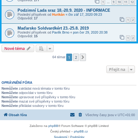
1
9
10
11
12
…
Podzimní Lada sraz 18.-20.9. 2020 - INFORMACE
Poslední příspěvek od
Hurikán
«
čtv zář 17, 2020 09:23
Odpovědi:
17
1
2
Maďarsko Soldvardkért 23.-25.8. 2019
Poslední příspěvek od
Pavlík Brno
«
pon čer 29, 2020 20:38
Odpovědi:
15
1
2
Nové téma
1
2
Další
64 témat
Přejít na
OPRÁVNĚNÍ FÓRA
Nemůžete
zakládat nová témata v tomto fóru
Nemůžete
odpovídat v tomto fóru
Nemůžete
upravovat své příspěvky v tomto fóru
Nemůžete
mazat své příspěvky v tomto fóru
Nemůžete
přikládat soubory v tomto fóru
Obsah fóra
Všechny časy jsou v
UTC+01:00
Založeno na
phpBB
® Forum Software © phpBB Limited
Český překlad –
phpBB.cz
Soukromí
|
Podmínky