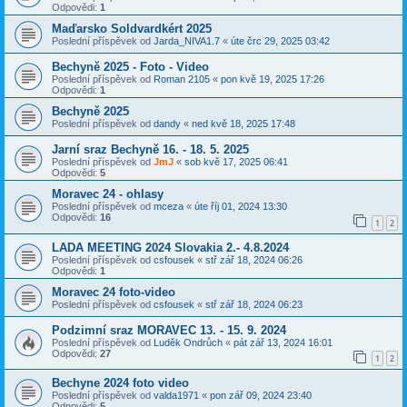
Odpovědi:
1
Maďarsko Soldvardkért 2025
Poslední příspěvek od
Jarda_NIVA1.7
«
úte črc 29, 2025 03:42
Bechyně 2025 - Foto - Video
Poslední příspěvek od
Roman 2105
«
pon kvě 19, 2025 17:26
Odpovědi:
1
Bechyně 2025
Poslední příspěvek od
dandy
«
ned kvě 18, 2025 17:48
Jarní sraz Bechyně 16. - 18. 5. 2025
Poslední příspěvek od
JmJ
«
sob kvě 17, 2025 06:41
Odpovědi:
5
Moravec 24 - ohlasy
Poslední příspěvek od
mceza
«
úte říj 01, 2024 13:30
Odpovědi:
16
1
2
LADA MEETING 2024 Slovakia 2.- 4.8.2024
Poslední příspěvek od
csfousek
«
stř zář 18, 2024 06:26
Odpovědi:
1
Moravec 24 foto-video
Poslední příspěvek od
csfousek
«
stř zář 18, 2024 06:23
Podzimní sraz MORAVEC 13. - 15. 9. 2024
Poslední příspěvek od
Luděk Ondrůch
«
pát zář 13, 2024 16:01
Odpovědi:
27
1
2
Bechyne 2024 foto video
Poslední příspěvek od
valda1971
«
pon zář 09, 2024 23:40
Odpovědi:
5