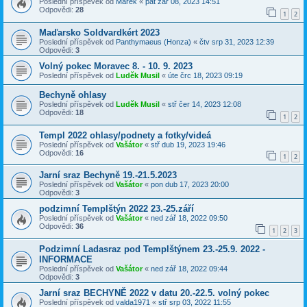
Poslední příspěvek od
Marek
«
pát zář 08, 2023 14:51
Odpovědi:
28
1
2
Maďarsko Soldvardkért 2023
Poslední příspěvek od
Panthymaeus (Honza)
«
čtv srp 31, 2023 12:39
Odpovědi:
3
Volný pokec Moravec 8. - 10. 9. 2023
Poslední příspěvek od
Luděk Musil
«
úte črc 18, 2023 09:19
Bechyně ohlasy
Poslední příspěvek od
Luděk Musil
«
stř čer 14, 2023 12:08
Odpovědi:
18
1
2
Templ 2022 ohlasy/podnety a fotky/videá
Poslední příspěvek od
Vašátor
«
stř dub 19, 2023 19:46
Odpovědi:
16
1
2
Jarní sraz Bechyně 19.-21.5.2023
Poslední příspěvek od
Vašátor
«
pon dub 17, 2023 20:00
Odpovědi:
3
podzimní Templštýn 2022 23.-25.září
Poslední příspěvek od
Vašátor
«
ned zář 18, 2022 09:50
Odpovědi:
36
1
2
3
Podzimní Ladasraz pod Templštýnem 23.-25.9. 2022 -
INFORMACE
Poslední příspěvek od
Vašátor
«
ned zář 18, 2022 09:44
Odpovědi:
3
Jarní sraz BECHYNĚ 2022 v datu 20.-22.5. volný pokec
Poslední příspěvek od
valda1971
«
stř srp 03, 2022 11:55