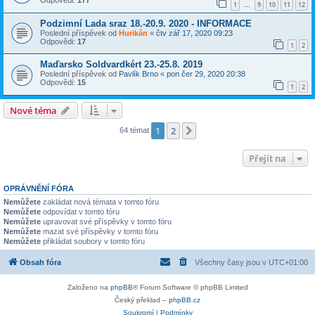
1
9
10
11
12
…
Podzimní Lada sraz 18.-20.9. 2020 - INFORMACE
Poslední příspěvek od
Hurikán
«
čtv zář 17, 2020 09:23
Odpovědi:
17
1
2
Maďarsko Soldvardkért 23.-25.8. 2019
Poslední příspěvek od
Pavlík Brno
«
pon čer 29, 2020 20:38
Odpovědi:
15
1
2
Nové téma
1
2
Další
64 témat
Přejít na
OPRÁVNĚNÍ FÓRA
Nemůžete
zakládat nová témata v tomto fóru
Nemůžete
odpovídat v tomto fóru
Nemůžete
upravovat své příspěvky v tomto fóru
Nemůžete
mazat své příspěvky v tomto fóru
Nemůžete
přikládat soubory v tomto fóru
Obsah fóra
Všechny časy jsou v
UTC+01:00
Založeno na
phpBB
® Forum Software © phpBB Limited
Český překlad –
phpBB.cz
Soukromí
|
Podmínky