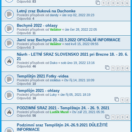
Odpovědi:
83
1
2
3
4
5
6
Letný zraz Buková na Duchonke
Poslední příspěvek od
dandy
«
úte srp 02, 2022 20:23
Odpovědi:
4
Bechyně 2022 - ohlasy
Poslední příspěvek od
Vašátor
«
úte čer 28, 2022 22:05
Odpovědi:
11
Jarní sraz Bechyně 20.-22.5.2022 OFICIÁLNÍ INFORMACE
Poslední příspěvek od
Vašátor
«
ned kvě 15, 2022 09:55
Odpovědi:
3
Návrh - LETNÍ SRAZ SLOVENSKO 2021 pri Brezne 18. - 20. 6.
21
Poslední příspěvek od
Duko
«
sob úno 19, 2022 13:16
Odpovědi:
46
1
2
3
4
Templštýn 2021 Fotky -videa
Poslední příspěvek od
stolidus
«
čtv říj 14, 2021 10:09
Odpovědi:
10
Templšýn 2021 - ohlasy
Poslední příspěvek od
Luky
«
úte říj 05, 2021 18:19
Odpovědi:
16
1
2
PODZIMNÍ SRAZ 2021 - Templštejn 24. - 26. 9. 2021
Poslední příspěvek od
Luděk Musil
«
čtv zář 23, 2021 05:35
Odpovědi:
56
1
2
3
4
Podzimní sraz Templštýn 24.-26.9.2021 DŮLEŽITÉ
INFORMACE