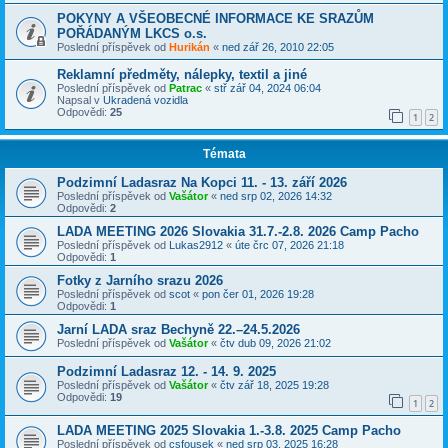
POKYNY A VŠEOBECNÉ INFORMACE KE SRAZŮM
POŘÁDANÝM LKCS o.s.
Poslední příspěvek od
Hurikán
«
ned zář 26, 2010 22:05
Reklamní předměty, nálepky, textil a jiné
Poslední příspěvek od
Patrac
«
stř zář 04, 2024 06:04
Napsal v
Ukradená vozidla
Odpovědi:
25
1
2
Témata
Podzimní Ladasraz Na Kopci 11. - 13. září 2026
Poslední příspěvek od
Vašátor
«
ned srp 02, 2026 14:32
Odpovědi:
2
LADA MEETING 2026 Slovakia 31.7.-2.8. 2026 Camp Pacho
Poslední příspěvek od
Lukas2912
«
úte črc 07, 2026 21:18
Odpovědi:
1
Fotky z Jarního srazu 2026
Poslední příspěvek od
scot
«
pon čer 01, 2026 19:28
Odpovědi:
1
Jarní LADA sraz Bechyně 22.–24.5.2026
Poslední příspěvek od
Vašátor
«
čtv dub 09, 2026 21:02
Podzimní Ladasraz 12. - 14. 9. 2025
Poslední příspěvek od
Vašátor
«
čtv zář 18, 2025 19:28
Odpovědi:
19
1
2
LADA MEETING 2025 Slovakia 1.-3.8. 2025 Camp Pacho
Poslední příspěvek od
csfousek
«
ned srp 03, 2025 16:28