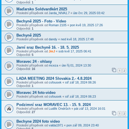
Odpovědi:
1
Maďarsko Soldvardkért 2025
Poslední příspěvek od
Jarda_NIVA1.7
«
úte črc 29, 2025 03:42
Bechyně 2025 - Foto - Video
Poslední příspěvek od
Roman 2105
«
pon kvě 19, 2025 17:26
Odpovědi:
1
Bechyně 2025
Poslední příspěvek od
dandy
«
ned kvě 18, 2025 17:48
Jarní sraz Bechyně 16. - 18. 5. 2025
Poslední příspěvek od
JmJ
«
sob kvě 17, 2025 06:41
Odpovědi:
5
Moravec 24 - ohlasy
Poslední příspěvek od
mceza
«
úte říj 01, 2024 13:30
Odpovědi:
16
1
2
LADA MEETING 2024 Slovakia 2.- 4.8.2024
Poslední příspěvek od
csfousek
«
stř zář 18, 2024 06:26
Odpovědi:
1
Moravec 24 foto-video
Poslední příspěvek od
csfousek
«
stř zář 18, 2024 06:23
Podzimní sraz MORAVEC 13. - 15. 9. 2024
Poslední příspěvek od
Luděk Ondrůch
«
pát zář 13, 2024 16:01
Odpovědi:
27
1
2
Bechyne 2024 foto video
Poslední příspěvek od
valda1971
«
pon zář 09, 2024 23:40
Odpovědi:
5