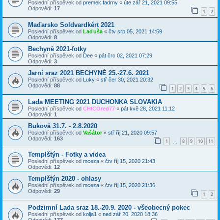
Poslední příspěvek od
premek.fadrny
«
úte zář 21, 2021 09:55
Odpovědi:
17
1
2
Maďarsko Soldvardkért 2021
Poslední příspěvek od
Laďuša
«
čtv srp 05, 2021 14:59
Odpovědi:
8
Bechyně 2021-fotky
Poslední příspěvek od
Dee
«
pát črc 02, 2021 07:29
Odpovědi:
3
Jarní sraz 2021 BECHYNĚ 25.-27.6. 2021
Poslední příspěvek od
Luky
«
stř čer 30, 2021 20:32
Odpovědi:
88
1
2
3
4
5
6
Lada MEETING 2021 DUCHONKA SLOVAKIA
Poslední příspěvek od
CHICOred77
«
pát kvě 28, 2021 11:12
Odpovědi:
1
Buková 31.7. - 2.8.2020
Poslední příspěvek od
Vašátor
«
stř říj 21, 2020 09:57
Odpovědi:
163
1
8
9
10
11
…
Templštýn - Fotky a videa
Poslední příspěvek od
mceza
«
čtv říj 15, 2020 21:43
Odpovědi:
12
Templštýn 2020 - ohlasy
Poslední příspěvek od
mceza
«
čtv říj 15, 2020 21:36
Odpovědi:
29
1
2
Podzimní Lada sraz 18.-20.9. 2020 - všeobecný pokec
Poslední příspěvek od
kolja1
«
ned zář 20, 2020 18:36
Odpovědi:
177