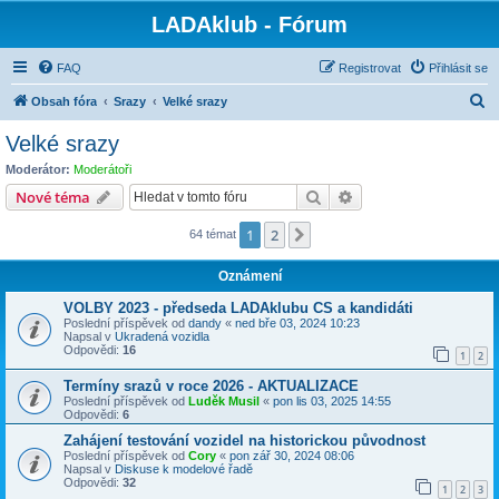
LADAklub - Fórum
FAQ
Registrovat
Přihlásit se
H
Obsah fóra
Srazy
Velké srazy
l
Velké srazy
e
Moderátor:
Moderátoři
d
Hledat
Pokročilé hledání
Nové téma
a
1
2
Další
64 témat
t
Oznámení
VOLBY 2023 - předseda LADAklubu CS a kandidáti
Poslední příspěvek od
dandy
«
ned bře 03, 2024 10:23
Napsal v
Ukradená vozidla
Odpovědi:
16
1
2
Termíny srazů v roce 2026 - AKTUALIZACE
Poslední příspěvek od
Luděk Musil
«
pon lis 03, 2025 14:55
Odpovědi:
6
Zahájení testování vozidel na historickou původnost
Poslední příspěvek od
Cory
«
pon zář 30, 2024 08:06
Napsal v
Diskuse k modelové řadě
Odpovědi:
32
1
2
3