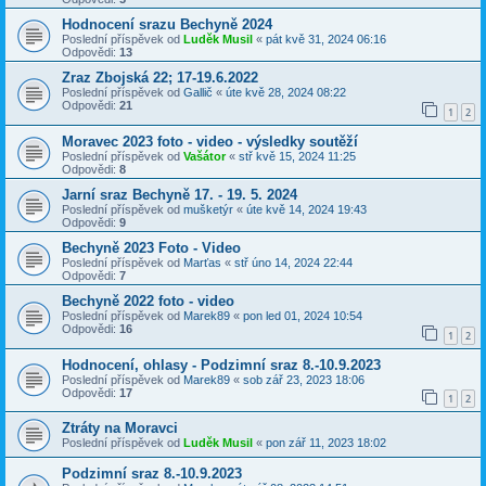
Hodnocení srazu Bechyně 2024
Poslední příspěvek od
Luděk Musil
«
pát kvě 31, 2024 06:16
Odpovědi:
13
Zraz Zbojská 22; 17-19.6.2022
Poslední příspěvek od
Gallič
«
úte kvě 28, 2024 08:22
Odpovědi:
21
1
2
Moravec 2023 foto - video - výsledky soutěží
Poslední příspěvek od
Vašátor
«
stř kvě 15, 2024 11:25
Odpovědi:
8
Jarní sraz Bechyně 17. - 19. 5. 2024
Poslední příspěvek od
mušketýr
«
úte kvě 14, 2024 19:43
Odpovědi:
9
Bechyně 2023 Foto - Video
Poslední příspěvek od
Marťas
«
stř úno 14, 2024 22:44
Odpovědi:
7
Bechyně 2022 foto - video
Poslední příspěvek od
Marek89
«
pon led 01, 2024 10:54
Odpovědi:
16
1
2
Hodnocení, ohlasy - Podzimní sraz 8.-10.9.2023
Poslední příspěvek od
Marek89
«
sob zář 23, 2023 18:06
Odpovědi:
17
1
2
Ztráty na Moravci
Poslední příspěvek od
Luděk Musil
«
pon zář 11, 2023 18:02
Podzimní sraz 8.-10.9.2023