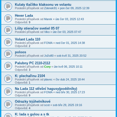
Kulaty tlačítko klaksonu ve volantu
Poslední příspěvek od
Zdenek91
«
pon čer 09, 2025 12:39
Hever Lada
Poslední příspěvek od
Marek
«
úte čer 03, 2025 12:43
Odpovědi:
9
Lišty stieračov svetiel 05 07
Poslední příspěvek od
Viko
«
úte čer 03, 2025 07:47
Volant Lada 110
Poslední příspěvek od
FOMA
«
ned čer 01, 2025 14:38
Odpovědi:
2
poloos
Poslední příspěvek od
Jožo80
«
sob kvě 31, 2025 20:52
Palubny PC 2110-2112
Poslední příspěvek od
Cory
«
úte kvě 06, 2025 10:11
Odpovědi:
3
K: plechařinu 2104
Poslední příspěvek od
plavec
«
čtv dub 24, 2025 18:44
Odpovědi:
1
Na Lada 112 střešní hagusy(podélníky)
Poslední příspěvek od
FOMA
«
ned bře 30, 2025 17:23
Odpovědi:
9
Odrazky trjúhelníkové
Poslední příspěvek od
scot
«
sob bře 29, 2025 19:16
Odpovědi:
4
K: lada s gulou a s tk