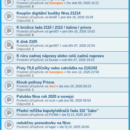
Poslední příspěvek od
Georgius
«
čtv dub 09, 2026 16:21
Odpovědi:
6
Koupím digitální budiky Niva 21214
Poslední příspěvek od
téměř
«
pon bře 16, 2026 19:29
Odpovědi:
1
K brzdice lada 2110 / 2112 / kalina / priora
Poslední příspěvek od
ger007
«
pon bře 16, 2026 10:02
Odpovědi:
6
K disk 2105
Poslední příspěvek od
ger007
«
sob bře 07, 2026 22:54
Odpovědi:
3
K rúru zadnej nápravy alebo celú zadnú napravu
Poslední příspěvek od
Dusan
«
sob bře 07, 2026 18:43
Písty 79,8 příčníky nebo zahrádka na 2101/02
Poslední příspěvek od
Georgius
«
čtv úno 12, 2026 22:50
Odpovědi:
1
Kloub pollosy Priora
Poslední příspěvek od
JmJ
«
úte úno 10, 2026 09:23
Odpovědi:
1
Palubka Niva rok 2020 a novejsi
Poslední příspěvek od
scot
«
pát úno 06, 2026 09:54
Odpovědi:
1
Přední mřížka kapoty/stěračů řada 110 "žabo"
Poslední příspěvek od
FOMA
«
úte říj 14, 2025 18:37
redukčnu prevodovku na Nivu
Poslední příspěvek od
luger
«
úte říj 14, 2025 16:56