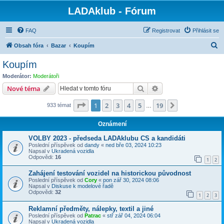
LADAklub - Fórum
FAQ
Registrovat
Přihlásit se
H
Obsah fóra
Bazar
Koupím
l
Koupím
e
Moderátor:
Moderátoři
d
Hledat
Pokročilé hledání
Nové téma
a
Stránka
1
z
19
1
2
3
4
5
19
Další
933 témat
t
…
Oznámení
VOLBY 2023 - předseda LADAklubu CS a kandidáti
Poslední příspěvek od
dandy
«
ned bře 03, 2024 10:23
Napsal v
Ukradená vozidla
Odpovědi:
16
1
2
Zahájení testování vozidel na historickou původnost
Poslední příspěvek od
Cory
«
pon zář 30, 2024 08:06
Napsal v
Diskuse k modelové řadě
Odpovědi:
32
1
2
3
Reklamní předměty, nálepky, textil a jiné
Poslední příspěvek od
Patrac
«
stř zář 04, 2024 06:04
Napsal v
Ukradená vozidla