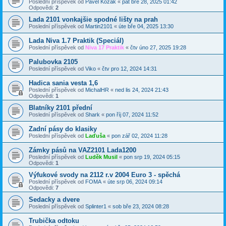
Poslední příspěvek od
Pavel Kozák
«
pát bře 28, 2025 01:42
Odpovědi:
2
Lada 2101 vonkajšie spodné lišty na prah
Poslední příspěvek od
Martin2101
«
úte bře 04, 2025 13:30
Lada Niva 1.7 Praktik (Speciál)
Poslední příspěvek od
Niva 17 Praktik
«
čtv úno 27, 2025 19:28
Palubovka 2105
Poslední příspěvek od
Viko
«
čtv pro 12, 2024 14:31
Hadica sania vesta 1,6
Poslední příspěvek od
MichalHR
«
ned lis 24, 2024 21:43
Odpovědi:
1
Blatníky 2101 přední
Poslední příspěvek od
Shark
«
pon říj 07, 2024 11:52
Zadní pásy do klasiky
Poslední příspěvek od
Laďuša
«
pon zář 02, 2024 11:28
Zámky pásů na VAZ2101 Lada1200
Poslední příspěvek od
Luděk Musil
«
pon srp 19, 2024 05:15
Odpovědi:
1
Výfukové svody na 2112 r.v 2004 Euro 3 - spěchá
Poslední příspěvek od
FOMA
«
úte srp 06, 2024 09:14
Odpovědi:
7
Sedacky a dvere
Poslední příspěvek od
Splinter1
«
sob bře 23, 2024 08:28
Trubička odtoku