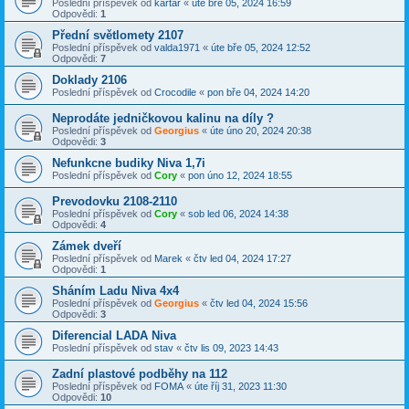
Poslední příspěvek od
kartar
«
úte bře 05, 2024 16:59
Odpovědi:
1
Přední světlomety 2107
Poslední příspěvek od
valda1971
«
úte bře 05, 2024 12:52
Odpovědi:
7
Doklady 2106
Poslední příspěvek od
Crocodile
«
pon bře 04, 2024 14:20
Neprodáte jedničkovou kalinu na díly ?
Poslední příspěvek od
Georgius
«
úte úno 20, 2024 20:38
Odpovědi:
3
Nefunkcne budiky Niva 1,7i
Poslední příspěvek od
Cory
«
pon úno 12, 2024 18:55
Prevodovku 2108-2110
Poslední příspěvek od
Cory
«
sob led 06, 2024 14:38
Odpovědi:
4
Zámek dveří
Poslední příspěvek od
Marek
«
čtv led 04, 2024 17:27
Odpovědi:
1
Sháním Ladu Niva 4x4
Poslední příspěvek od
Georgius
«
čtv led 04, 2024 15:56
Odpovědi:
3
Diferencial LADA Niva
Poslední příspěvek od
stav
«
čtv lis 09, 2023 14:43
Zadní plastové podběhy na 112
Poslední příspěvek od
FOMA
«
úte říj 31, 2023 11:30
Odpovědi:
10