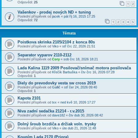
Odpovědi:
25
1
2
Vašenkov - prodej nových ND + tuning
Poslední příspěvek od
jacek
«
pát říj 16, 2015 17:25
Odpovědi:
72
1
2
3
4
5
Témata
Poistkova skrinka 2105/2104 z konca 80s
Poslední příspěvek od
Viko
«
stř črc 22, 2026 21:51
Separator vyparov 2110-2112
Poslední příspěvek od
Cory
«
sob črc 18, 2026 18:21
Lada Kalina 1119 2009 Posilovač/snímač motora posilovača
Poslední příspěvek od
Křečík Barbuška
«
čtv črc 16, 2026 07:28
Odpovědi:
1
Diely do prevodovky vesta sw cross 2019
Poslední příspěvek od
Gallič
«
stř čer 24, 2026 09:40
Odpovědi:
1
Kapota 2101
Poslední příspěvek od
txx
«
ned kvě 10, 2026 17:27
Niva zadní sedačka 21214 - r.v.2015
Poslední příspěvek od
dave182
«
čtv dub 30, 2026 08:42
Dolný šroub brzdiča a držiak voln. trysky
Poslední příspěvek od
Viko
«
úte dub 21, 2026 11:48
Koupím Lada 2170 (Priora)