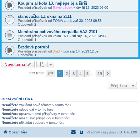
Koupím al kola 13, nejlépe 6j a širší
Poslední příspěvek od
Ravo-dědek
«
čtv říj 12, 2023 08:00
stahovačka LZ okna na 2111
Poslední příspěvek od
FOMA
«
sob zář 30, 2023 09:56
Odpovědi:
2
Membrána palivového čerpadla VAZ 2101
Poslední příspěvek od
valda1971
«
stř srp 16, 2023 14:06
Odpovědi:
1
Brzdové potrubí
Poslední příspěvek od
JmJ
«
pon srp 14, 2023 12:59
Odpovědi:
1
Nové téma
Stránka
1
z
19
1
2
3
4
5
19
Další
933 témat
…
Přejít na
OPRÁVNĚNÍ FÓRA
Nemůžete
zakládat nová témata v tomto fóru
Nemůžete
odpovídat v tomto fóru
Nemůžete
upravovat své příspěvky v tomto fóru
Nemůžete
mazat své příspěvky v tomto fóru
Nemůžete
přikládat soubory v tomto fóru
Obsah fóra
Všechny časy jsou v
UTC+01:00