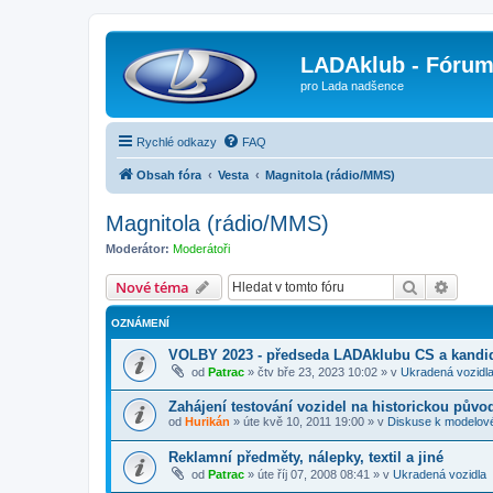
LADAklub - Fóru
pro Lada nadšence
Rychlé odkazy
FAQ
Obsah fóra
Vesta
Magnitola (rádio/MMS)
Magnitola (rádio/MMS)
Moderátor:
Moderátoři
Hledat
Pokroč
Nové téma
OZNÁMENÍ
VOLBY 2023 - předseda LADAklubu CS a kandid
od
Patrac
»
čtv bře 23, 2023 10:02
» v
Ukradená vozidl
Zahájení testování vozidel na historickou půvo
od
Hurikán
»
úte kvě 10, 2011 19:00
» v
Diskuse k modelov
Reklamní předměty, nálepky, textil a jiné
od
Patrac
»
úte říj 07, 2008 08:41
» v
Ukradená vozidla