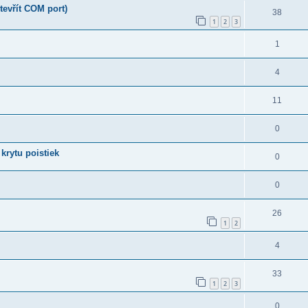
tevřít COM port)
38
1
2
3
1
4
11
0
rytu poistiek
0
0
26
1
2
4
33
1
2
3
0