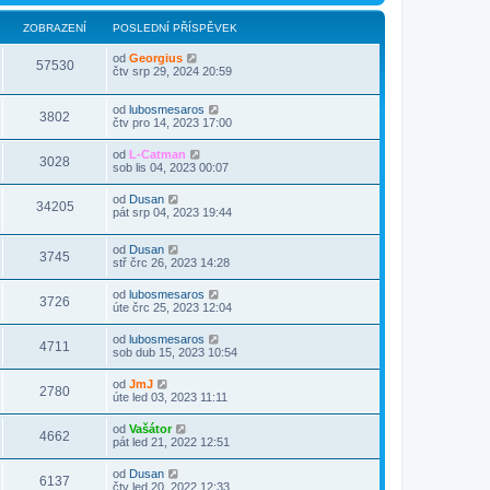
ZOBRAZENÍ
POSLEDNÍ PŘÍSPĚVEK
od
Georgius
57530
čtv srp 29, 2024 20:59
od
lubosmesaros
3802
čtv pro 14, 2023 17:00
od
L-Catman
3028
sob lis 04, 2023 00:07
od
Dusan
34205
pát srp 04, 2023 19:44
od
Dusan
3745
stř črc 26, 2023 14:28
od
lubosmesaros
3726
úte črc 25, 2023 12:04
od
lubosmesaros
4711
sob dub 15, 2023 10:54
od
JmJ
2780
úte led 03, 2023 11:11
od
Vašátor
4662
pát led 21, 2022 12:51
od
Dusan
6137
čtv led 20, 2022 12:33