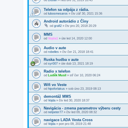
od
Dusan
»
ned bře 31, 2019 18:45
Telefon sa odpája z rádia.
od
lubosmesaros
»
čtv zář 30, 2021 15:36
Android autorádio z Číny
od
grafi2
»
čtv pro 20, 2018 20:29
MMS
od
Vojda1
»
úte led 14, 2020 12:00
Audio v aute
od
robelles
»
čtv čer 21, 2018 18:41
Ruska hudba v aute
od
syr007
»
úte dub 13, 2021 18:19
Radio x telefon
od
Luděk Musil
»
stř čer 10, 2020 06:24
Wifi vo Veste
od
hipoforlakus
»
sob úno 23, 2019 08:13
demontáž MMS
od
Vojda
»
čtv led 30, 2020 18:37
Navigácia - zmena parametrov výberu cesty
od
netpeter77
»
čtv led 09, 2020 08:32
navigace LADA Vesta Cross
od
Vojda
»
pon pro 09, 2019 21:48