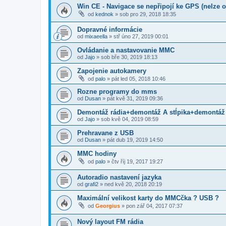
Win CE - Navigace se nepřipojí ke GPS (nelze o
od
kednok
»
sob pro 29, 2018 18:35
Dopravné informácie
od
mixaeella
»
stř úno 27, 2019 00:01
Ovládanie a nastavovanie MMC
od
Jajo
»
sob bře 30, 2019 18:13
Zapojenie autokamery
od
palo
»
pát led 05, 2018 10:46
Rozne programy do mms
od
Dusan
»
pát kvě 31, 2019 09:36
Demontáž rádia+demontáž A stĺpika+demontáž k
od
Jajo
»
sob kvě 04, 2019 08:59
Prehravane z USB
od
Dusan
»
pát dub 19, 2019 14:50
MMC hodiny
od
palo
»
čtv říj 19, 2017 19:27
Autoradio nastavení jazyka
od
grafi2
»
ned kvě 20, 2018 20:19
Maximální velikost karty do MMCčka ? USB ?
od
Georgius
»
pon zář 04, 2017 07:37
Nový layout FM rádia