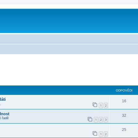
m
ilé hledání
ODPOVĚDI
áti
16
a
1
2
dnost
32
é řadě
1
2
3
25
1
2