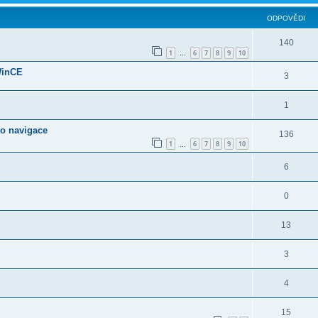
ODPOVĚDI
140
1
6
7
8
9
10
…
WinCE
3
1
do navigace
136
1
6
7
8
9
10
…
6
0
13
3
4
15