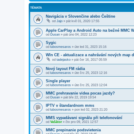
TÉMATA
Navigácia v Slovenčine alebo Češtine
od
Jajo
»
pát kvě 01, 2020 17:55
Apple CarPlay a Android Auto na bežné MMC 
od
Dusan
»
pát úno 04, 2022 12:23
Sygic
od
lubosmesaros
»
úte led 31, 2023 15:16
WIn CE - aktualizace a nahrávání nových map 
od
tadejasko
»
pát čer 16, 2017 05:59
Nový layout FM rádia
od
lubosmesaros
»
úte črc 25, 2023 12:16
Single player
od
lubosmesaros
»
úte črc 25, 2023 12:04
MMC prehravanie videa pocas jazdy?
od
Dusan
»
pát bře 22, 2019 19:54
IPTV v štandardnom mms
od
lubosmesaros
»
pon led 02, 2023 21:20
MMS vypadávani signálu při telefonování
od
Vašátor
»
čtv pro 09, 2021 12:57
MMC prepinanie podsvietenia