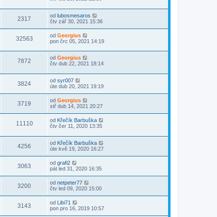
od
lubosmesaros
2317
čtv zář 30, 2021 15:36
od
Georgius
32563
pon črc 05, 2021 14:19
od
Georgius
7872
čtv dub 22, 2021 18:14
od
syr007
3824
úte dub 20, 2021 19:19
od
Georgius
3719
stř dub 14, 2021 20:27
od
Křečík Barbuška
11110
čtv čer 11, 2020 13:35
od
Křečík Barbuška
4256
úte kvě 19, 2020 16:27
od
grafi2
3063
pát led 31, 2020 16:35
od
netpeter77
3200
čtv led 09, 2020 15:00
od
Libi71
3143
pon pro 16, 2019 10:57