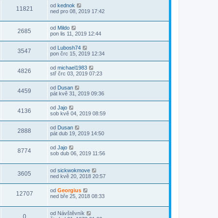
od
kednok
11821
ned pro 08, 2019 17:42
od
Mildo
2685
pon lis 11, 2019 12:44
od
Lubosh74
3547
pon črc 15, 2019 12:34
od
michael1983
4826
stř črc 03, 2019 07:23
od
Dusan
4459
pát kvě 31, 2019 09:36
od
Jajo
4136
sob kvě 04, 2019 08:59
od
Dusan
2888
pát dub 19, 2019 14:50
od
Jajo
8774
sob dub 06, 2019 11:56
od
sickwokmove
3605
ned kvě 20, 2018 20:57
od
Georgius
12707
ned bře 25, 2018 08:33
od
Návštěvník
0