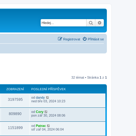
Hledat
Pokročilé hledání
Registrovat
Přihlásit se
32 témat • Stránka
1
z
1
ZOBRAZENÍ
POSLEDNÍ PŘÍSPĚVEK
od
dandy
3197595
ned bře 03, 2024 10:23
od
Cory
809890
pon zář 30, 2024 08:06
od
Patrac
1151899
stř zář 04, 2024 06:04