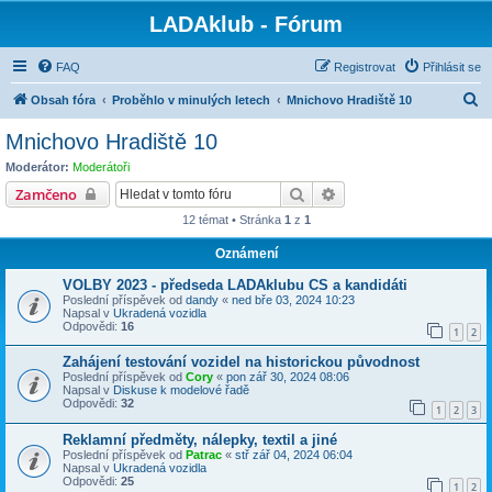
LADAklub - Fórum
FAQ
Registrovat
Přihlásit se
H
Obsah fóra
Proběhlo v minulých letech
Mnichovo Hradiště 10
l
Mnichovo Hradiště 10
e
Moderátor:
Moderátoři
d
Hledat
Pokročilé hledání
Zamčeno
a
12 témat • Stránka
1
z
1
t
Oznámení
VOLBY 2023 - předseda LADAklubu CS a kandidáti
Poslední příspěvek od
dandy
«
ned bře 03, 2024 10:23
Napsal v
Ukradená vozidla
Odpovědi:
16
1
2
Zahájení testování vozidel na historickou původnost
Poslední příspěvek od
Cory
«
pon zář 30, 2024 08:06
Napsal v
Diskuse k modelové řadě
Odpovědi:
32
1
2
3
Reklamní předměty, nálepky, textil a jiné
Poslední příspěvek od
Patrac
«
stř zář 04, 2024 06:04
Napsal v
Ukradená vozidla
Odpovědi:
25
1
2