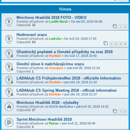
Témata
Mnichovo Hradiště 2018 FOTO - VIDEO
Poslední příspěvek od
Luděk Musil
«
čtv led 03, 2019 06:48
Odpovědi:
15
1
2
Hodnocení srazu
Poslední příspěvek od
Laďuša
«
čtv kvě 24, 2018 17:03
Odpovědi:
54
1
2
3
4
Účastnický poplatek a členské příspěvky na sraz 2018
Poslední příspěvek od
Hurikán
«
čtv kvě 17, 2018 20:40
Úvodní slovo k nadcházejícímu srazu
Poslední příspěvek od
Georgius
«
sob kvě 05, 2018 21:24
Odpovědi:
1
LADAklub CS Frühjahrstreffen 2018 - offizielle Information
Poslední příspěvek od
Hurikán
«
pon bře 19, 2018 21:42
LADAklub CS Spring Meeting 2018 - official information
Poslední příspěvek od
Hurikán
«
pon bře 19, 2018 21:37
Mnichovo Hradiště 2018 - výsledky
Poslední příspěvek od
Křečík Barbuška
«
pát kvě 25, 2018 14:32
Odpovědi:
27
1
2
Sprint Mnichovo Hradiště 2018
Poslední příspěvek od
Patrac
«
pon kvě 21, 2018 06:49
Odpovědi:
6