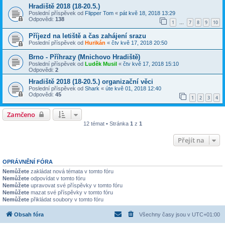
Hradiště 2018 (18-20.5.)
Poslední příspěvek od
Flipper Tom
«
pát kvě 18, 2018 13:29
Odpovědi:
138
1
7
8
9
10
…
Příjezd na letiště a čas zahájení srazu
Poslední příspěvek od
Hurikán
«
čtv kvě 17, 2018 20:50
Brno - Příhrazy (Mnichovo Hradiště)
Poslední příspěvek od
Luděk Musil
«
čtv kvě 17, 2018 15:10
Odpovědi:
2
Hradiště 2018 (18-20.5.) organizační věci
Poslední příspěvek od
Shark
«
úte kvě 01, 2018 12:40
Odpovědi:
45
1
2
3
4
Zamčeno
12 témat • Stránka
1
z
1
Přejít na
OPRÁVNĚNÍ FÓRA
Nemůžete
zakládat nová témata v tomto fóru
Nemůžete
odpovídat v tomto fóru
Nemůžete
upravovat své příspěvky v tomto fóru
Nemůžete
mazat své příspěvky v tomto fóru
Nemůžete
přikládat soubory v tomto fóru
Obsah fóra
Všechny časy jsou v
UTC+01:00