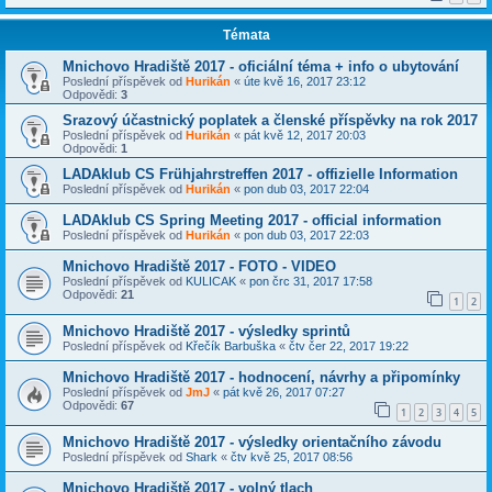
Témata
Mnichovo Hradiště 2017 - oficiální téma + info o ubytování
Poslední příspěvek od
Hurikán
«
úte kvě 16, 2017 23:12
Odpovědi:
3
Srazový účastnický poplatek a členské příspěvky na rok 2017
Poslední příspěvek od
Hurikán
«
pát kvě 12, 2017 20:03
Odpovědi:
1
LADAklub CS Frühjahrstreffen 2017 - offizielle Information
Poslední příspěvek od
Hurikán
«
pon dub 03, 2017 22:04
LADAklub CS Spring Meeting 2017 - official information
Poslední příspěvek od
Hurikán
«
pon dub 03, 2017 22:03
Mnichovo Hradiště 2017 - FOTO - VIDEO
Poslední příspěvek od
KULICAK
«
pon črc 31, 2017 17:58
Odpovědi:
21
1
2
Mnichovo Hradiště 2017 - výsledky sprintů
Poslední příspěvek od
Křečík Barbuška
«
čtv čer 22, 2017 19:22
Mnichovo Hradiště 2017 - hodnocení, návrhy a připomínky
Poslední příspěvek od
JmJ
«
pát kvě 26, 2017 07:27
Odpovědi:
67
1
2
3
4
5
Mnichovo Hradiště 2017 - výsledky orientačního závodu
Poslední příspěvek od
Shark
«
čtv kvě 25, 2017 08:56
Mnichovo Hradiště 2017 - volný tlach