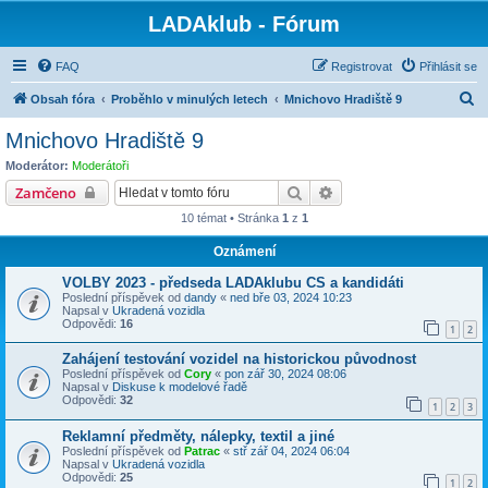
LADAklub - Fórum
FAQ
Registrovat
Přihlásit se
H
Obsah fóra
Proběhlo v minulých letech
Mnichovo Hradiště 9
l
Mnichovo Hradiště 9
e
Moderátor:
Moderátoři
d
Hledat
Pokročilé hledání
Zamčeno
a
10 témat • Stránka
1
z
1
t
Oznámení
VOLBY 2023 - předseda LADAklubu CS a kandidáti
Poslední příspěvek od
dandy
«
ned bře 03, 2024 10:23
Napsal v
Ukradená vozidla
Odpovědi:
16
1
2
Zahájení testování vozidel na historickou původnost
Poslední příspěvek od
Cory
«
pon zář 30, 2024 08:06
Napsal v
Diskuse k modelové řadě
Odpovědi:
32
1
2
3
Reklamní předměty, nálepky, textil a jiné
Poslední příspěvek od
Patrac
«
stř zář 04, 2024 06:04
Napsal v
Ukradená vozidla
Odpovědi:
25
1
2