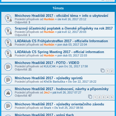
Témata
Mnichovo Hradiště 2017 - oficiální téma + info o ubytování
Poslední příspěvek od
Hurikán
«
úte kvě 16, 2017 23:12
Odpovědi:
3
Srazový účastnický poplatek a členské příspěvky na rok 2017
Poslední příspěvek od
Hurikán
«
pát kvě 12, 2017 20:03
Odpovědi:
1
LADAklub CS Frühjahrstreffen 2017 - offizielle Information
Poslední příspěvek od
Hurikán
«
pon dub 03, 2017 22:04
LADAklub CS Spring Meeting 2017 - official information
Poslední příspěvek od
Hurikán
«
pon dub 03, 2017 22:03
Mnichovo Hradiště 2017 - FOTO - VIDEO
Poslední příspěvek od
KULICAK
«
pon črc 31, 2017 17:58
Odpovědi:
21
1
2
Mnichovo Hradiště 2017 - výsledky sprintů
Poslední příspěvek od
Křečík Barbuška
«
čtv čer 22, 2017 19:22
Mnichovo Hradiště 2017 - hodnocení, návrhy a připomínky
Poslední příspěvek od
JmJ
«
pát kvě 26, 2017 07:27
Odpovědi:
67
1
2
3
4
5
Mnichovo Hradiště 2017 - výsledky orientačního závodu
Poslední příspěvek od
Shark
«
čtv kvě 25, 2017 08:56
Mnichovo Hradiště 2017 - volný tlach