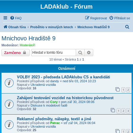
LADAklub - Fórum
FAQ
Registrovat
Přihlásit se
H
Obsah fóra
Proběhlo v minulých letech
Mnichovo Hradiště 9
l
Mnichovo Hradiště 9
e
Moderátor:
Moderátoři
d
Hledat
Pokročilé hledání
Zamčeno
a
10 témat • Stránka
1
z
1
t
Oznámení
VOLBY 2023 - předseda LADAklubu CS a kandidáti
Poslední příspěvek od
dandy
«
ned bře 03, 2024 10:23
Napsal v
Ukradená vozidla
Odpovědi:
16
1
2
Zahájení testování vozidel na historickou původnost
Poslední příspěvek od
Cory
«
pon zář 30, 2024 08:06
Napsal v
Diskuse k modelové řadě
Odpovědi:
32
1
2
3
Reklamní předměty, nálepky, textil a jiné
Poslední příspěvek od
Patrac
«
stř zář 04, 2024 06:04
Napsal v
Ukradená vozidla
Odpovědi:
25
1
2