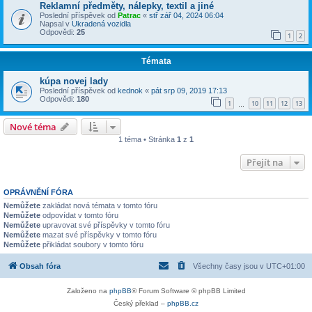
Reklamní předměty, nálepky, textil a jiné
Poslední příspěvek od
Patrac
«
stř zář 04, 2024 06:04
Napsal v
Ukradená vozidla
Odpovědi:
25
1
2
Témata
kúpa novej lady
Poslední příspěvek od
kednok
«
pát srp 09, 2019 17:13
Odpovědi:
180
1
10
11
12
13
…
Nové téma
1 téma • Stránka
1
z
1
Přejít na
OPRÁVNĚNÍ FÓRA
Nemůžete
zakládat nová témata v tomto fóru
Nemůžete
odpovídat v tomto fóru
Nemůžete
upravovat své příspěvky v tomto fóru
Nemůžete
mazat své příspěvky v tomto fóru
Nemůžete
přikládat soubory v tomto fóru
Obsah fóra
Všechny časy jsou v
UTC+01:00
Založeno na
phpBB
® Forum Software © phpBB Limited
Český překlad –
phpBB.cz