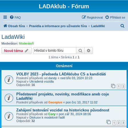
LADAklub - Fórum
FAQ
Registrovat
Přihlásit se
H
Obsah fóra
Pravidla a informace pro uživatele fóra
LadaWiki
l
LadaWiki
e
Moderátor:
Moderátoři
d
Hledat
Pokročilé hledání
Nové téma
a
1 téma • Stránka
1
z
1
t
Oznámení
VOLBY 2023 - předseda LADAklubu CS a kandidáti
Poslední příspěvek od
dandy
«
ned bře 03, 2024 10:23
Napsal v
Ukradená vozidla
Odpovědi:
16
1
2
Představení projektu, novinky, modifikace aneb coje
LadaWiki
Poslední příspěvek od
Georgius
«
pon črc 10, 2017 11:02
Zahájení testování vozidel na historickou původnost
Poslední příspěvek od
Cory
«
pon zář 30, 2024 08:06
Napsal v
Diskuse k modelové řadě
Odpovědi:
32
1
2
3