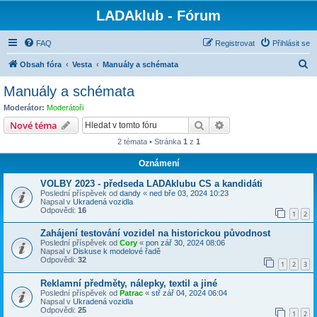
LADAklub - Fórum
FAQ
Registrovat
Přihlásit se
H
Obsah fóra
Vesta
Manuály a schémata
l
Manuály a schémata
e
Moderátor:
Moderátoři
d
Hledat
Pokročilé hledání
Nové téma
a
2 témata • Stránka
1
z
1
t
Oznámení
VOLBY 2023 - předseda LADAklubu CS a kandidáti
Poslední příspěvek od
dandy
«
ned bře 03, 2024 10:23
Napsal v
Ukradená vozidla
Odpovědi:
16
1
2
Zahájení testování vozidel na historickou původnost
Poslední příspěvek od
Cory
«
pon zář 30, 2024 08:06
Napsal v
Diskuse k modelové řadě
Odpovědi:
32
1
2
3
Reklamní předměty, nálepky, textil a jiné
Poslední příspěvek od
Patrac
«
stř zář 04, 2024 06:04
Napsal v
Ukradená vozidla
Odpovědi:
25
1
2