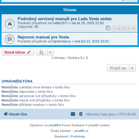
Témata
Podrobný servisný manuál pre Lada Vesta sedan
Poslední příspěvek od
valda1971
«
úte lis 25, 2025 22:50
Odpovědi:
70
1
2
3
4
5
Najnovsi manual pre Vesta
Poslední příspěvek od
hipoforlakus
«
ned led 13, 2019 19:03
Nové téma
2 témata • Stránka
1
z
1
Přejít na
OPRÁVNĚNÍ FÓRA
Nemůžete
zakládat nová témata v tomto fóru
Nemůžete
odpovídat v tomto fóru
Nemůžete
upravovat své příspěvky v tomto fóru
Nemůžete
mazat své příspěvky v tomto fóru
Nemůžete
přikládat soubory v tomto fóru
Obsah fóra
Všechny časy jsou v
UTC+01:00
Založeno na
phpBB
® Forum Software © phpBB Limited
Český překlad –
phpBB.cz
Soukromí
|
Podmínky