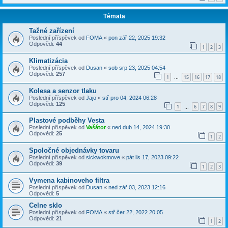
Témata
Tažné zařízení
Poslední příspěvek od
FOMA
«
pon zář 22, 2025 19:32
Odpovědi:
44
1
2
3
Klimatizácia
Poslední příspěvek od
Dusan
«
sob srp 23, 2025 04:54
Odpovědi:
257
1
15
16
17
18
…
Kolesa a senzor tlaku
Poslední příspěvek od
Jajo
«
stř pro 04, 2024 06:28
Odpovědi:
125
1
6
7
8
9
…
Plastové podběhy Vesta
Poslední příspěvek od
Vašátor
«
ned dub 14, 2024 19:30
Odpovědi:
25
1
2
Spoločné objednávky tovaru
Poslední příspěvek od
sickwokmove
«
pát lis 17, 2023 09:22
Odpovědi:
39
1
2
3
Vymena kabinoveho filtra
Poslední příspěvek od
Dusan
«
ned zář 03, 2023 12:16
Odpovědi:
5
Celne sklo
Poslední příspěvek od
FOMA
«
stř čer 22, 2022 20:05
Odpovědi:
21
1
2