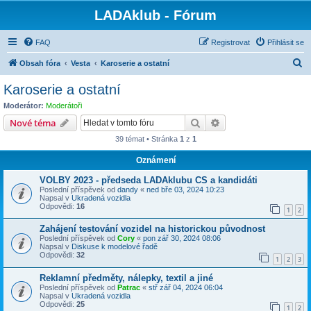
LADAklub - Fórum
FAQ
Registrovat
Přihlásit se
H
Obsah fóra
Vesta
Karoserie a ostatní
l
Karoserie a ostatní
e
Moderátor:
Moderátoři
d
Hledat
Pokročilé hledání
Nové téma
a
39 témat • Stránka
1
z
1
t
Oznámení
VOLBY 2023 - předseda LADAklubu CS a kandidáti
Poslední příspěvek od
dandy
«
ned bře 03, 2024 10:23
Napsal v
Ukradená vozidla
Odpovědi:
16
1
2
Zahájení testování vozidel na historickou původnost
Poslední příspěvek od
Cory
«
pon zář 30, 2024 08:06
Napsal v
Diskuse k modelové řadě
Odpovědi:
32
1
2
3
Reklamní předměty, nálepky, textil a jiné
Poslední příspěvek od
Patrac
«
stř zář 04, 2024 06:04
Napsal v
Ukradená vozidla
Odpovědi:
25
1
2