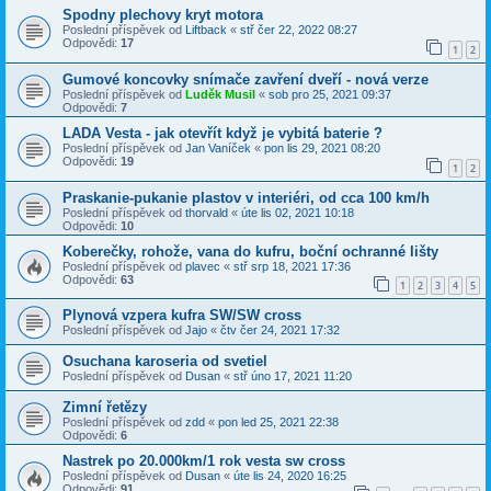
Spodny plechovy kryt motora
Poslední příspěvek od
Liftback
«
stř čer 22, 2022 08:27
Odpovědi:
17
1
2
Gumové koncovky snímače zavření dveří - nová verze
Poslední příspěvek od
Luděk Musil
«
sob pro 25, 2021 09:37
Odpovědi:
7
LADA Vesta - jak otevřít když je vybitá baterie ?
Poslední příspěvek od
Jan Vaníček
«
pon lis 29, 2021 08:20
Odpovědi:
19
1
2
Praskanie-pukanie plastov v interiéri, od cca 100 km/h
Poslední příspěvek od
thorvald
«
úte lis 02, 2021 10:18
Odpovědi:
10
Koberečky, rohože, vana do kufru, boční ochranné lišty
Poslední příspěvek od
plavec
«
stř srp 18, 2021 17:36
Odpovědi:
63
1
2
3
4
5
Plynová vzpera kufra SW/SW cross
Poslední příspěvek od
Jajo
«
čtv čer 24, 2021 17:32
Osuchana karoseria od svetiel
Poslední příspěvek od
Dusan
«
stř úno 17, 2021 11:20
Zimní řetězy
Poslední příspěvek od
zdd
«
pon led 25, 2021 22:38
Odpovědi:
6
Nastrek po 20.000km/1 rok vesta sw cross
Poslední příspěvek od
Dusan
«
úte lis 24, 2020 16:25
Odpovědi:
91