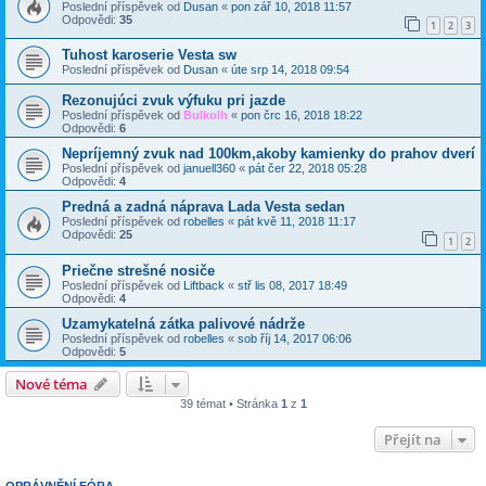
Poslední příspěvek od
Dusan
«
pon zář 10, 2018 11:57
Odpovědi:
35
1
2
3
Tuhost karoserie Vesta sw
Poslední příspěvek od
Dusan
«
úte srp 14, 2018 09:54
Rezonujúci zvuk výfuku pri jazde
Poslední příspěvek od
Bulkolh
«
pon črc 16, 2018 18:22
Odpovědi:
6
Nepríjemný zvuk nad 100km,akoby kamienky do prahov dverí
Poslední příspěvek od
januell360
«
pát čer 22, 2018 05:28
Odpovědi:
4
Predná a zadná náprava Lada Vesta sedan
Poslední příspěvek od
robelles
«
pát kvě 11, 2018 11:17
Odpovědi:
25
1
2
Priečne strešné nosiče
Poslední příspěvek od
Liftback
«
stř lis 08, 2017 18:49
Odpovědi:
4
Uzamykatelná zátka palivové nádrže
Poslední příspěvek od
robelles
«
sob říj 14, 2017 06:06
Odpovědi:
5
Nové téma
39 témat • Stránka
1
z
1
Přejít na
OPRÁVNĚNÍ FÓRA