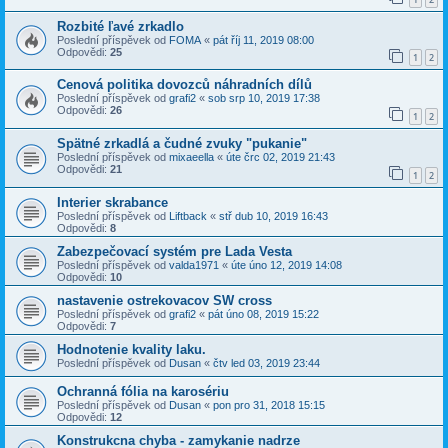
Rozbité ľavé zrkadlo
Poslední příspěvek od
FOMA
«
pát říj 11, 2019 08:00
Odpovědi:
25
1
2
Cenová politika dovozců náhradních dílů
Poslední příspěvek od
grafi2
«
sob srp 10, 2019 17:38
Odpovědi:
26
1
2
Spätné zrkadlá a čudné zvuky "pukanie"
Poslední příspěvek od
mixaeella
«
úte črc 02, 2019 21:43
Odpovědi:
21
1
2
Interier skrabance
Poslední příspěvek od
Liftback
«
stř dub 10, 2019 16:43
Odpovědi:
8
Zabezpečovací systém pre Lada Vesta
Poslední příspěvek od
valda1971
«
úte úno 12, 2019 14:08
Odpovědi:
10
nastavenie ostrekovacov SW cross
Poslední příspěvek od
grafi2
«
pát úno 08, 2019 15:22
Odpovědi:
7
Hodnotenie kvality laku.
Poslední příspěvek od
Dusan
«
čtv led 03, 2019 23:44
Ochranná fólia na karosériu
Poslední příspěvek od
Dusan
«
pon pro 31, 2018 15:15
Odpovědi:
12
Konstrukcna chyba - zamykanie nadrze