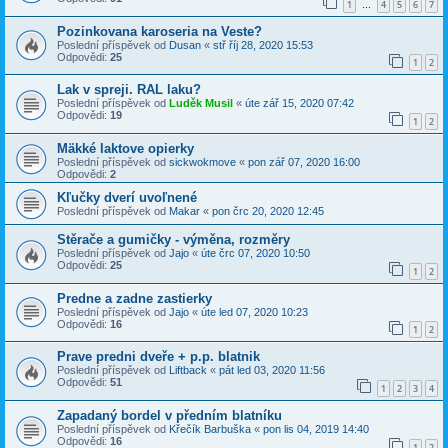
1
4
5
6
7
…
Pozinkovana karoseria na Veste?
Poslední příspěvek od
Dusan
«
stř říj 28, 2020 15:53
Odpovědi:
25
1
2
Lak v spreji. RAL laku?
Poslední příspěvek od
Luděk Musil
«
úte zář 15, 2020 07:42
Odpovědi:
19
1
2
Mäkké laktove opierky
Poslední příspěvek od
sickwokmove
«
pon zář 07, 2020 16:00
Odpovědi:
2
Kľučky dverí uvoľnené
Poslední příspěvek od
Makar
«
pon črc 20, 2020 12:45
Stěrače a gumičky - výměna, rozměry
Poslední příspěvek od
Jajo
«
úte črc 07, 2020 10:50
Odpovědi:
25
1
2
Predne a zadne zastierky
Poslední příspěvek od
Jajo
«
úte led 07, 2020 10:23
Odpovědi:
16
1
2
Prave predni dveře + p.p. blatnik
Poslední příspěvek od
Liftback
«
pát led 03, 2020 11:56
Odpovědi:
51
1
2
3
4
Zapadaný bordel v předním blatníku
Poslední příspěvek od
Křečík Barbuška
«
pon lis 04, 2019 14:40
Odpovědi:
16
1
2