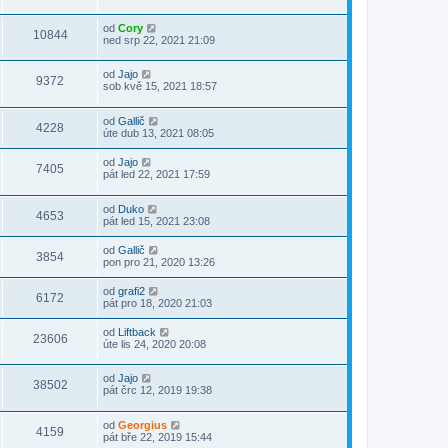
od
Cory
10844
ned srp 22, 2021 21:09
od
Jajo
9372
sob kvě 15, 2021 18:57
od
Gallič
4228
úte dub 13, 2021 08:05
od
Jajo
7405
pát led 22, 2021 17:59
od
Duko
4653
pát led 15, 2021 23:08
od
Gallič
3854
pon pro 21, 2020 13:26
od
grafi2
6172
pát pro 18, 2020 21:03
od
Liftback
23606
úte lis 24, 2020 20:08
od
Jajo
38502
pát črc 12, 2019 19:38
od
Georgius
4159
pát bře 22, 2019 15:44