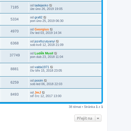
od
tadejasko
7185
úte úno 26, 2019 19:05
od
grafi2
5334
pon úno 25, 2019 06:30
od
Georgius
4970
čtv led 03, 2019 14:34
od
jozefszutyanyi
6368
sob kvě 12, 2018 21:09
od
Luděk Musil
37749
pon dub 23, 2018 11:04
od
valda1971
8881
čtv bře 15, 2018 23:05
od
posim
6259
sob led 06, 2018 22:03
od
JmJ
8493
stř črc 12, 2017 13:00
38 témat • Stránka
1
z
1
Přejít na