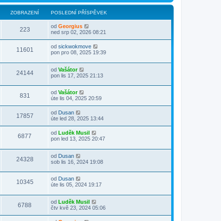
ZOBRAZENÍ
POSLEDNÍ PŘÍSPĚVEK
od
Georgius
223
ned srp 02, 2026 08:21
od
sickwokmove
11601
pon pro 08, 2025 19:39
od
Vašátor
24144
pon lis 17, 2025 21:13
od
Vašátor
831
úte lis 04, 2025 20:59
od
Dusan
17857
úte led 28, 2025 13:44
od
Luděk Musil
6877
pon led 13, 2025 20:47
od
Dusan
24328
sob lis 16, 2024 19:08
od
Dusan
10345
úte lis 05, 2024 19:17
od
Luděk Musil
6788
čtv kvě 23, 2024 05:06