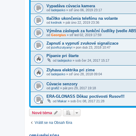
Vypadáva cúvacia kamera
od
tadejasko
»
stř úno 06, 2019 23:17
tlačítko ukončenia telefónu na volante
od
kednok
»
pát úno 22, 2019 23:36
Výměna záslepek za funkční čudlíky (vedle ABS
od
Georgius
»
stř led 02, 2019 17:59
Zapnutí a vypnutí zvukové signalizace
od
jozefszutyanyi
»
pon dub 23, 2018 10:47
Pípanie pri štarte
od
tadejasko
»
sob čer 24, 2017 15:17
Zlyhava elektrika pri zime
od
tadejasko
»
stř úno 28, 2018 09:04
Cúvacie senzory
od
grafi2
»
pát pro 29, 2017 19:18
ERA-GLONASS Dôkaz poctivosti Rusov!!!
od
Makar
»
sob črc 08, 2017 21:28
Nové téma
Vrátit se na Obsah fóra
OPRÁVNĚNÍ FÓRA