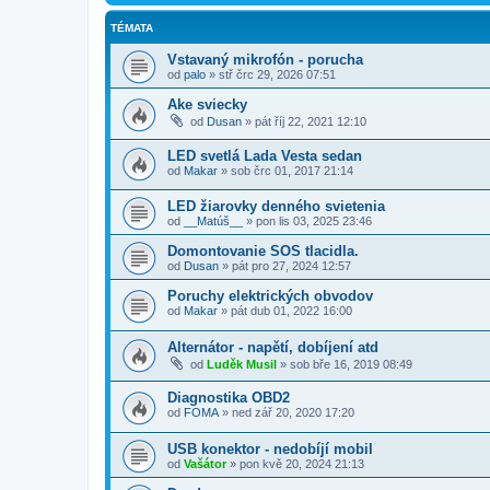
TÉMATA
Vstavaný mikrofón - porucha
od
palo
»
stř črc 29, 2026 07:51
Ake sviecky
od
Dusan
»
pát říj 22, 2021 12:10
LED svetlá Lada Vesta sedan
od
Makar
»
sob črc 01, 2017 21:14
LED žiarovky denného svietenia
od
__Matúš__
»
pon lis 03, 2025 23:46
Domontovanie SOS tlacidla.
od
Dusan
»
pát pro 27, 2024 12:57
Poruchy elektrických obvodov
od
Makar
»
pát dub 01, 2022 16:00
Alternátor - napětí, dobíjení atd
od
Luděk Musil
»
sob bře 16, 2019 08:49
Diagnostika OBD2
od
FOMA
»
ned zář 20, 2020 17:20
USB konektor - nedobíjí mobil
od
Vašátor
»
pon kvě 20, 2024 21:13