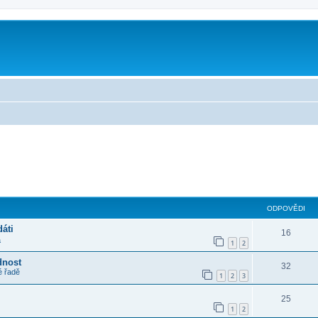
m
ilé hledání
ODPOVĚDI
áti
16
a
1
2
dnost
32
é řadě
1
2
3
25
1
2