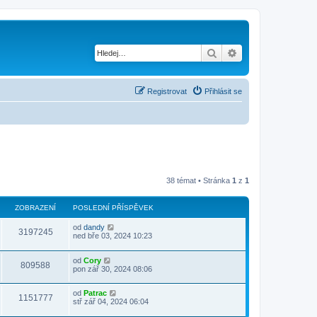
Hledat
Pokročilé hledání
Registrovat
Přihlásit se
38 témat • Stránka
1
z
1
ZOBRAZENÍ
POSLEDNÍ PŘÍSPĚVEK
od
dandy
3197245
ned bře 03, 2024 10:23
od
Cory
809588
pon zář 30, 2024 08:06
od
Patrac
1151777
stř zář 04, 2024 06:04