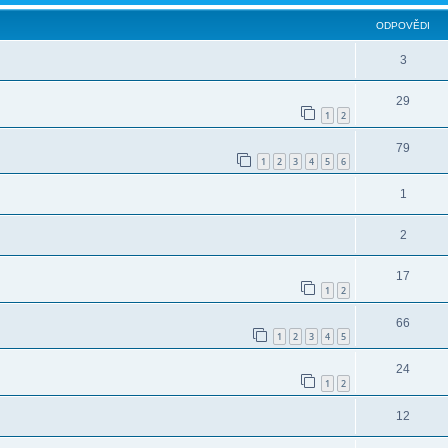
ODPOVĚDI
3
29
1
2
79
1
2
3
4
5
6
1
2
17
1
2
66
1
2
3
4
5
24
1
2
12