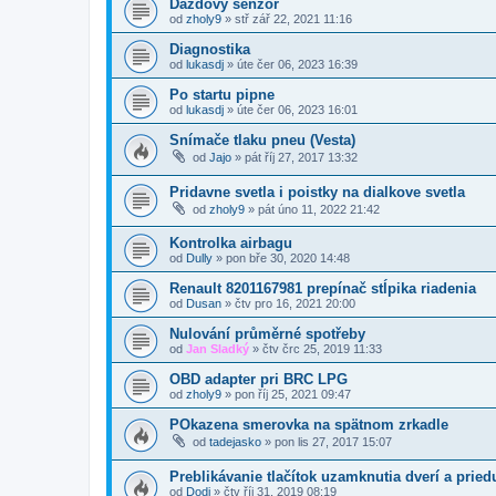
Dazdovy senzor
od
zholy9
»
stř zář 22, 2021 11:16
Diagnostika
od
lukasdj
»
úte čer 06, 2023 16:39
Po startu pipne
od
lukasdj
»
úte čer 06, 2023 16:01
Snímače tlaku pneu (Vesta)
od
Jajo
»
pát říj 27, 2017 13:32
Pridavne svetla i poistky na dialkove svetla
od
zholy9
»
pát úno 11, 2022 21:42
Kontrolka airbagu
od
Dully
»
pon bře 30, 2020 14:48
Renault 8201167981 prepínač stĺpika riadenia
od
Dusan
»
čtv pro 16, 2021 20:00
Nulování průměrné spotřeby
od
Jan Sladký
»
čtv črc 25, 2019 11:33
OBD adapter pri BRC LPG
od
zholy9
»
pon říj 25, 2021 09:47
POkazena smerovka na spätnom zrkadle
od
tadejasko
»
pon lis 27, 2017 15:07
Preblikávanie tlačítok uzamknutia dverí a prie
od
Dodi
»
čtv říj 31, 2019 08:19