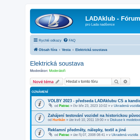
LADAklub - Fóru
pro Lada nadšence
Rychlé odkazy
FAQ
Obsah fóra
Vesta
Elektrická soustava
Elektrická soustava
Moderátor:
Moderátoři
Hledat
Pokroč
Nové téma
OZNÁMENÍ
VOLBY 2023 - předseda LADAklubu CS a kandid
od
Patrac
»
čtv bře 23, 2023 10:02
» v
Ukradená vozidl
Zahájení testování vozidel na historickou půvo
od
Hurikán
»
úte kvě 10, 2011 19:00
» v
Diskuse k modelov
Reklamní předměty, nálepky, textil a jiné
od
Patrac
»
úte říj 07, 2008 08:41
» v
Ukradená vozidla