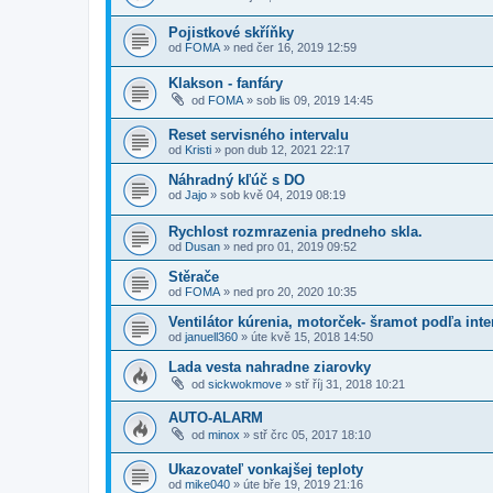
Pojistkové skříňky
od
FOMA
»
ned čer 16, 2019 12:59
Klakson - fanfáry
od
FOMA
»
sob lis 09, 2019 14:45
Reset servisného intervalu
od
Kristi
»
pon dub 12, 2021 22:17
Náhradný kľúč s DO
od
Jajo
»
sob kvě 04, 2019 08:19
Rychlost rozmrazenia predneho skla.
od
Dusan
»
ned pro 01, 2019 09:52
Stěrače
od
FOMA
»
ned pro 20, 2020 10:35
Ventilátor kúrenia, motorček- šramot podľa inte
od
januell360
»
úte kvě 15, 2018 14:50
Lada vesta nahradne ziarovky
od
sickwokmove
»
stř říj 31, 2018 10:21
AUTO-ALARM
od
minox
»
stř črc 05, 2017 18:10
Ukazovateľ vonkajšej teploty
od
mike040
»
úte bře 19, 2019 21:16