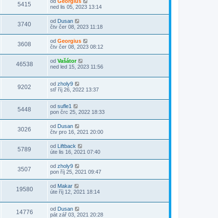
od
Georgius
5415
ned lis 05, 2023 13:14
od
Dusan
3740
čtv čer 08, 2023 11:18
od
Georgius
3608
čtv čer 08, 2023 08:12
od
Vašátor
46538
ned led 15, 2023 11:56
od
zholy9
9202
stř říj 26, 2022 13:37
od
sufle1
5448
pon črc 25, 2022 18:33
od
Dusan
3026
čtv pro 16, 2021 20:00
od
Liftback
5789
úte lis 16, 2021 07:40
od
zholy9
3507
pon říj 25, 2021 09:47
od
Makar
19580
úte říj 12, 2021 18:14
od
Dusan
14776
pát zář 03, 2021 20:28