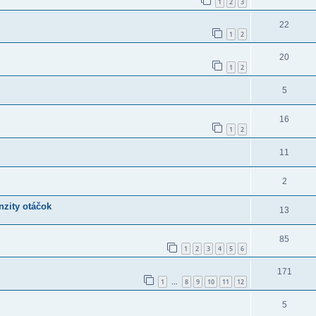
1
2
3
22
1
2
20
1
2
5
16
1
2
11
2
nzity otáčok
13
85
1
2
3
4
5
6
171
1
8
9
10
11
12
…
5