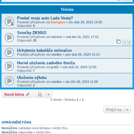
Témata
Predať moje auto Lada Vesta?
Poslední příspěvek od
Georgius
«
čtv dub 28, 2022 14:00
Odpovědi:
9
Sviečky DENSO
Poslední příspěvek od
stanock
«
sob led 16, 2021 17:01
Odpovědi:
20
1
2
Uchytenie kabeláže snímačov
Poslední příspěvek od
robelles
«
pon dub 06, 2020 15:14
Horné uloženie zadného tlmiča
Poslední příspěvek od
grafi2
«
sob dub 20, 2019 12:00
Odpovědi:
7
Uloženie výfuku
Poslední příspěvek od
robelles
«
úte bře 26, 2019 11:08
Odpovědi:
2
Nové téma
5 témat • Stránka
1
z
1
Přejít na
OPRÁVNĚNÍ FÓRA
Nemůžete
zakládat nová témata v tomto fóru
Nemůžete
odpovídat v tomto fóru