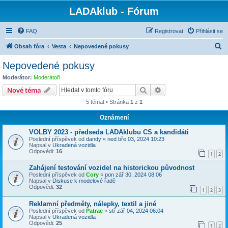
LADAklub - Fórum
FAQ
Registrovat
Přihlásit se
H
Obsah fóra
Vesta
Nepovedené pokusy
l
Nepovedené pokusy
e
Moderátor:
Moderátoři
d
Hledat
Pokročilé hledání
Nové téma
a
5 témat • Stránka
1
z
1
t
Oznámení
VOLBY 2023 - předseda LADAklubu CS a kandidáti
Poslední příspěvek od
dandy
«
ned bře 03, 2024 10:23
Napsal v
Ukradená vozidla
Odpovědi:
16
1
2
Zahájení testování vozidel na historickou původnost
Poslední příspěvek od
Cory
«
pon zář 30, 2024 08:06
Napsal v
Diskuse k modelové řadě
Odpovědi:
32
1
2
3
Reklamní předměty, nálepky, textil a jiné
Poslední příspěvek od
Patrac
«
stř zář 04, 2024 06:04
Napsal v
Ukradená vozidla
Odpovědi:
25
1
2