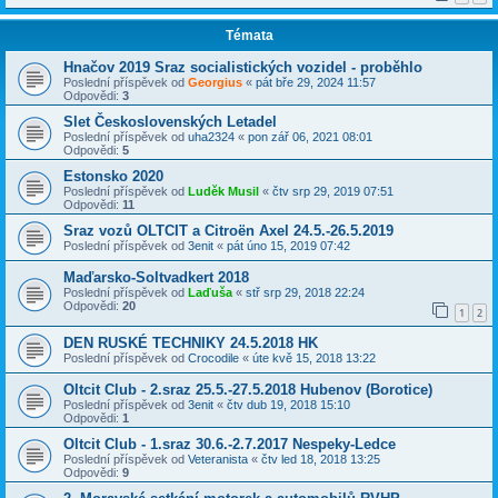
Témata
Hnačov 2019 Sraz socialistických vozidel - proběhlo
Poslední příspěvek od
Georgius
«
pát bře 29, 2024 11:57
Odpovědi:
3
Slet Československých Letadel
Poslední příspěvek od
uha2324
«
pon zář 06, 2021 08:01
Odpovědi:
5
Estonsko 2020
Poslední příspěvek od
Luděk Musil
«
čtv srp 29, 2019 07:51
Odpovědi:
11
Sraz vozů OLTCIT a Citroën Axel 24.5.-26.5.2019
Poslední příspěvek od
3enit
«
pát úno 15, 2019 07:42
Maďarsko-Soltvadkert 2018
Poslední příspěvek od
Laďuša
«
stř srp 29, 2018 22:24
Odpovědi:
20
1
2
DEN RUSKÉ TECHNIKY 24.5.2018 HK
Poslední příspěvek od
Crocodile
«
úte kvě 15, 2018 13:22
Oltcit Club - 2.sraz 25.5.-27.5.2018 Hubenov (Borotice)
Poslední příspěvek od
3enit
«
čtv dub 19, 2018 15:10
Odpovědi:
1
Oltcit Club - 1.sraz 30.6.-2.7.2017 Nespeky-Ledce
Poslední příspěvek od
Veteranista
«
čtv led 18, 2018 13:25
Odpovědi:
9