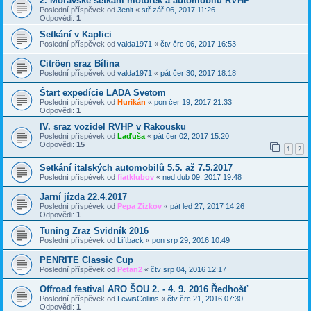
2. Moravské setkání motorek a automobilů RVHP
Poslední příspěvek od
3enit
«
stř zář 06, 2017 11:26
Odpovědi:
1
Setkání v Kaplici
Poslední příspěvek od
valda1971
«
čtv črc 06, 2017 16:53
Citröen sraz Bílina
Poslední příspěvek od
valda1971
«
pát čer 30, 2017 18:18
Štart expedície LADA Svetom
Poslední příspěvek od
Hurikán
«
pon čer 19, 2017 21:33
Odpovědi:
1
IV. sraz vozidel RVHP v Rakousku
Poslední příspěvek od
Laďuša
«
pát čer 02, 2017 15:20
Odpovědi:
15
1
2
Setkání italských automobilů 5.5. až 7.5.2017
Poslední příspěvek od
fiatklubov
«
ned dub 09, 2017 19:48
Jarní jízda 22.4.2017
Poslední příspěvek od
Pepa Zizkov
«
pát led 27, 2017 14:26
Odpovědi:
1
Tuning Zraz Svidník 2016
Poslední příspěvek od
Liftback
«
pon srp 29, 2016 10:49
PENRITE Classic Cup
Poslední příspěvek od
Petan2
«
čtv srp 04, 2016 12:17
Offroad festival ARO ŠOU 2. - 4. 9. 2016 Ředhošť
Poslední příspěvek od
LewisCollins
«
čtv črc 21, 2016 07:30
Odpovědi:
1