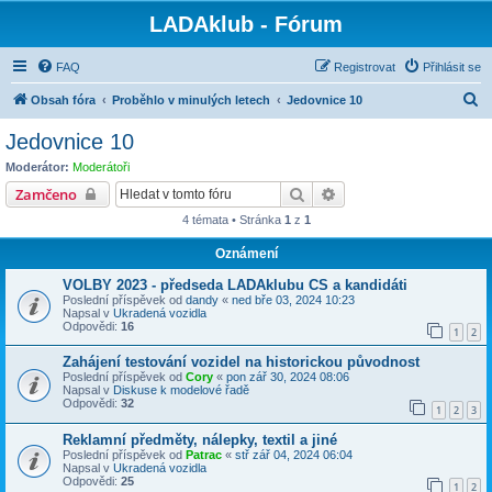
LADAklub - Fórum
FAQ
Registrovat
Přihlásit se
H
Obsah fóra
Proběhlo v minulých letech
Jedovnice 10
l
Jedovnice 10
e
Moderátor:
Moderátoři
d
Hledat
Pokročilé hledání
Zamčeno
a
4 témata • Stránka
1
z
1
t
Oznámení
VOLBY 2023 - předseda LADAklubu CS a kandidáti
Poslední příspěvek od
dandy
«
ned bře 03, 2024 10:23
Napsal v
Ukradená vozidla
Odpovědi:
16
1
2
Zahájení testování vozidel na historickou původnost
Poslední příspěvek od
Cory
«
pon zář 30, 2024 08:06
Napsal v
Diskuse k modelové řadě
Odpovědi:
32
1
2
3
Reklamní předměty, nálepky, textil a jiné
Poslední příspěvek od
Patrac
«
stř zář 04, 2024 06:04
Napsal v
Ukradená vozidla
Odpovědi:
25
1
2