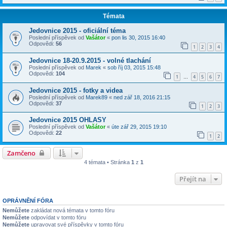
Témata
Jedovnice 2015 - oficiální téma
Poslední příspěvek od
Vašátor
«
pon lis 30, 2015 16:40
Odpovědi:
56
1
2
3
4
Jedovnice 18-20.9.2015 - volné tlachání
Poslední příspěvek od
Marek
«
sob říj 03, 2015 15:48
Odpovědi:
104
1
4
5
6
7
…
Jedovnice 2015 - fotky a videa
Poslední příspěvek od
Marek89
«
ned zář 18, 2016 21:15
Odpovědi:
37
1
2
3
Jedovnice 2015 OHLASY
Poslední příspěvek od
Vašátor
«
úte zář 29, 2015 19:10
Odpovědi:
22
1
2
Zamčeno
4 témata • Stránka
1
z
1
Přejít na
OPRÁVNĚNÍ FÓRA
Nemůžete
zakládat nová témata v tomto fóru
Nemůžete
odpovídat v tomto fóru
Nemůžete
upravovat své příspěvky v tomto fóru