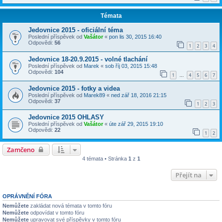
Témata
Jedovnice 2015 - oficiální téma
Poslední příspěvek od
Vašátor
«
pon lis 30, 2015 16:40
Odpovědi:
56
1
2
3
4
Jedovnice 18-20.9.2015 - volné tlachání
Poslední příspěvek od
Marek
«
sob říj 03, 2015 15:48
Odpovědi:
104
1
4
5
6
7
…
Jedovnice 2015 - fotky a videa
Poslední příspěvek od
Marek89
«
ned zář 18, 2016 21:15
Odpovědi:
37
1
2
3
Jedovnice 2015 OHLASY
Poslední příspěvek od
Vašátor
«
úte zář 29, 2015 19:10
Odpovědi:
22
1
2
Zamčeno
4 témata • Stránka
1
z
1
Přejít na
OPRÁVNĚNÍ FÓRA
Nemůžete
zakládat nová témata v tomto fóru
Nemůžete
odpovídat v tomto fóru
Nemůžete
upravovat své příspěvky v tomto fóru