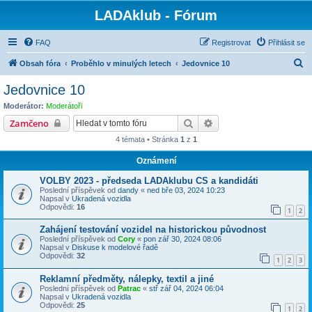
LADAklub - Fórum
FAQ
Registrovat
Přihlásit se
H
Obsah fóra
Proběhlo v minulých letech
Jedovnice 10
l
Jedovnice 10
e
Moderátor:
Moderátoři
d
Hledat
Pokročilé hledání
Zamčeno
a
4 témata • Stránka
1
z
1
t
Oznámení
VOLBY 2023 - předseda LADAklubu CS a kandidáti
Poslední příspěvek od
dandy
«
ned bře 03, 2024 10:23
Napsal v
Ukradená vozidla
Odpovědi:
16
1
2
Zahájení testování vozidel na historickou původnost
Poslední příspěvek od
Cory
«
pon zář 30, 2024 08:06
Napsal v
Diskuse k modelové řadě
Odpovědi:
32
1
2
3
Reklamní předměty, nálepky, textil a jiné
Poslední příspěvek od
Patrac
«
stř zář 04, 2024 06:04
Napsal v
Ukradená vozidla
Odpovědi:
25
1
2