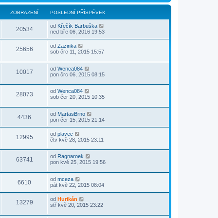
ZOBRAZENÍ
POSLEDNÍ PŘÍSPĚVEK
od
Křečík Barbuška
20534
ned bře 06, 2016 19:53
od
Zazinka
25656
sob črc 11, 2015 15:57
od
Wenca084
10017
pon črc 06, 2015 08:15
od
Wenca084
28073
sob čer 20, 2015 10:35
od
MartasBrno
4436
pon čer 15, 2015 21:14
od
plavec
12995
čtv kvě 28, 2015 23:11
od
Ragnaroek
63741
pon kvě 25, 2015 19:56
od
mceza
6610
pát kvě 22, 2015 08:04
od
Hurikán
13279
stř kvě 20, 2015 23:22