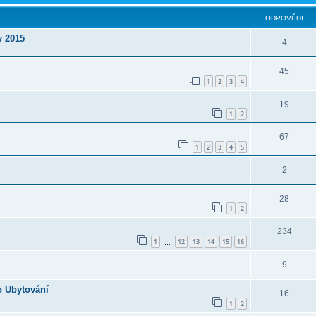
ODPOVĚDI
y 2015
4
45
1
2
3
4
19
1
2
67
1
2
3
4
5
2
28
1
2
234
1
12
13
14
15
16
…
9
o Ubytování
16
1
2