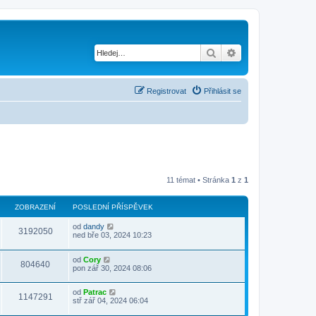
Hledat
Pokročilé hledání
Registrovat
Přihlásit se
11 témat • Stránka
1
z
1
ZOBRAZENÍ
POSLEDNÍ PŘÍSPĚVEK
od
dandy
3192050
ned bře 03, 2024 10:23
od
Cory
804640
pon zář 30, 2024 08:06
od
Patrac
1147291
stř zář 04, 2024 06:04