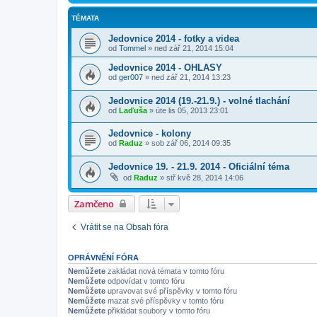
TÉMATA
Jedovnice 2014 - fotky a videa
od
Tommel
»
ned zář 21, 2014 15:04
Jedovnice 2014 - OHLASY
od
ger007
»
ned zář 21, 2014 13:23
Jedovnice 2014 (19.-21.9.) - volné tlachání
od
Laďuša
»
úte lis 05, 2013 23:01
Jedovnice - kolony
od
Raduz
»
sob zář 06, 2014 09:35
Jedovnice 19. - 21.9. 2014 - Oficiální téma
od
Raduz
»
stř kvě 28, 2014 14:06
Zamčeno
Vrátit se na Obsah fóra
OPRÁVNĚNÍ FÓRA
Nemůžete
zakládat nová témata v tomto fóru
Nemůžete
odpovídat v tomto fóru
Nemůžete
upravovat své příspěvky v tomto fóru
Nemůžete
mazat své příspěvky v tomto fóru
Nemůžete
přikládat soubory v tomto fóru