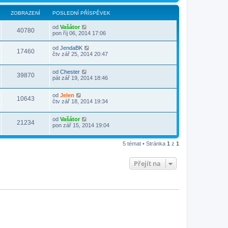
ZOBRAZENÍ
POSLEDNÍ PŘÍSPĚVEK
od
Vašátor
40780
pon říj 06, 2014 17:06
od
JendaBK
17460
čtv zář 25, 2014 20:47
od
Chester
39870
pát zář 19, 2014 18:46
od
Jelen
10643
čtv zář 18, 2014 19:34
od
Vašátor
21234
pon zář 15, 2014 19:04
5 témat • Stránka
1
z
1
Přejít na