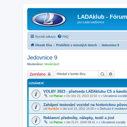
LADAklub - Fóru
pro Lada nadšence
Rychlé odkazy
FAQ
Obsah fóra
Proběhlo v minulých letech
Jedovnice 9
Jedovnice 9
Moderátor:
Moderátoři
Hledat
Pokroči
Zamčeno
OZNÁMENÍ
VOLBY 2023 - předseda LADAklubu CS a kandid
od
Patrac
»
čtv bře 23, 2023 10:02
» v
Ukradená vozidl
Zahájení testování vozidel na historickou půvo
od
Hurikán
»
úte kvě 10, 2011 19:00
» v
Diskuse k modelov
Reklamní předměty, nálepky, textil a jiné
od
Patrac
»
úte říj 07, 2008 08:41
» v
Ukradená vozidla