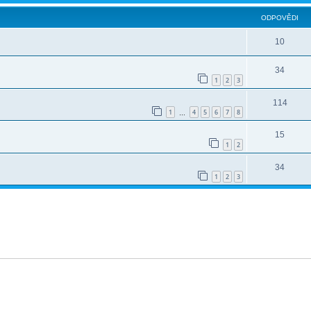
ODPOVĚDI
10
34
1
2
3
114
1
4
5
6
7
8
…
15
1
2
34
1
2
3