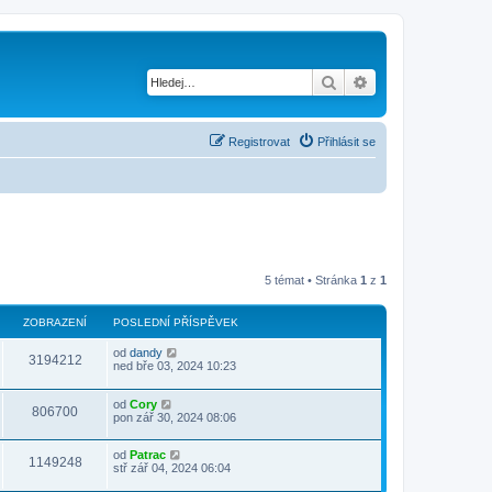
Hledat
Pokročilé hledání
Registrovat
Přihlásit se
5 témat • Stránka
1
z
1
ZOBRAZENÍ
POSLEDNÍ PŘÍSPĚVEK
od
dandy
3194212
ned bře 03, 2024 10:23
od
Cory
806700
pon zář 30, 2024 08:06
od
Patrac
1149248
stř zář 04, 2024 06:04