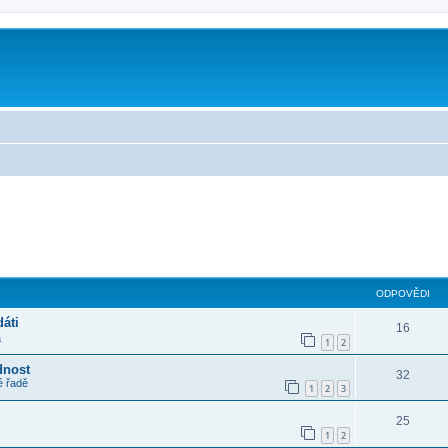
m
lé hledání
ODPOVĚDI
áti
16
a
1
2
dnost
32
é řadě
1
2
3
25
1
2