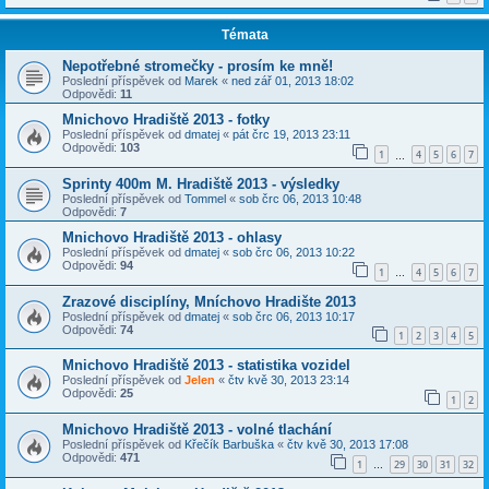
Témata
Nepotřebné stromečky - prosím ke mně!
Poslední příspěvek od
Marek
«
ned zář 01, 2013 18:02
Odpovědi:
11
Mnichovo Hradiště 2013 - fotky
Poslední příspěvek od
dmatej
«
pát črc 19, 2013 23:11
Odpovědi:
103
1
4
5
6
7
…
Sprinty 400m M. Hradiště 2013 - výsledky
Poslední příspěvek od
Tommel
«
sob črc 06, 2013 10:48
Odpovědi:
7
Mnichovo Hradiště 2013 - ohlasy
Poslední příspěvek od
dmatej
«
sob črc 06, 2013 10:22
Odpovědi:
94
1
4
5
6
7
…
Zrazové disciplíny, Mníchovo Hradište 2013
Poslední příspěvek od
dmatej
«
sob črc 06, 2013 10:17
Odpovědi:
74
1
2
3
4
5
Mnichovo Hradiště 2013 - statistika vozidel
Poslední příspěvek od
Jelen
«
čtv kvě 30, 2013 23:14
Odpovědi:
25
1
2
Mnichovo Hradiště 2013 - volné tlachání
Poslední příspěvek od
Křečík Barbuška
«
čtv kvě 30, 2013 17:08
Odpovědi:
471
1
29
30
31
32
…