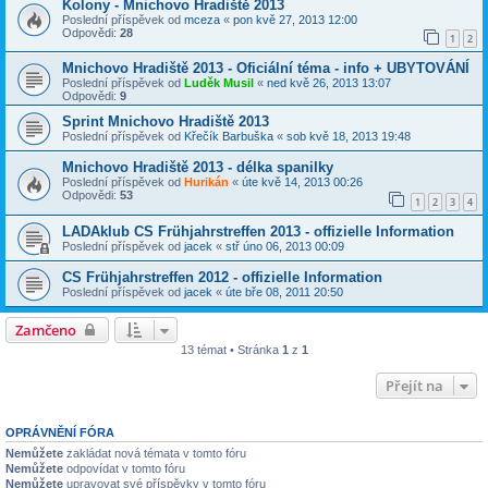
Kolony - Mnichovo Hradiště 2013
Poslední příspěvek od
mceza
«
pon kvě 27, 2013 12:00
Odpovědi:
28
1
2
Mnichovo Hradiště 2013 - Oficiální téma - info + UBYTOVÁNÍ
Poslední příspěvek od
Luděk Musil
«
ned kvě 26, 2013 13:07
Odpovědi:
9
Sprint Mnichovo Hradiště 2013
Poslední příspěvek od
Křečík Barbuška
«
sob kvě 18, 2013 19:48
Mnichovo Hradiště 2013 - délka spanilky
Poslední příspěvek od
Hurikán
«
úte kvě 14, 2013 00:26
Odpovědi:
53
1
2
3
4
LADAklub CS Frühjahrstreffen 2013 - offizielle Information
Poslední příspěvek od
jacek
«
stř úno 06, 2013 00:09
CS Frühjahrstreffen 2012 - offizielle Information
Poslední příspěvek od
jacek
«
úte bře 08, 2011 20:50
Zamčeno
13 témat • Stránka
1
z
1
Přejít na
OPRÁVNĚNÍ FÓRA
Nemůžete
zakládat nová témata v tomto fóru
Nemůžete
odpovídat v tomto fóru
Nemůžete
upravovat své příspěvky v tomto fóru