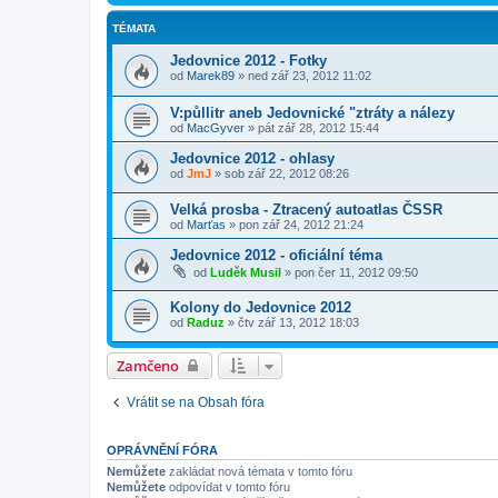
TÉMATA
Jedovnice 2012 - Fotky
od
Marek89
»
ned zář 23, 2012 11:02
V:půllitr aneb Jedovnické "ztráty a nálezy
od
MacGyver
»
pát zář 28, 2012 15:44
Jedovnice 2012 - ohlasy
od
JmJ
»
sob zář 22, 2012 08:26
Velká prosba - Ztracený autoatlas ČSSR
od
Marťas
»
pon zář 24, 2012 21:24
Jedovnice 2012 - oficiální téma
od
Luděk Musil
»
pon čer 11, 2012 09:50
Kolony do Jedovnice 2012
od
Raduz
»
čtv zář 13, 2012 18:03
Zamčeno
Vrátit se na Obsah fóra
OPRÁVNĚNÍ FÓRA
Nemůžete
zakládat nová témata v tomto fóru
Nemůžete
odpovídat v tomto fóru