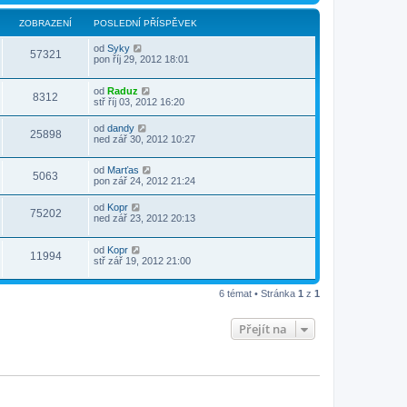
ZOBRAZENÍ
POSLEDNÍ PŘÍSPĚVEK
od
Syky
57321
pon říj 29, 2012 18:01
od
Raduz
8312
stř říj 03, 2012 16:20
od
dandy
25898
ned zář 30, 2012 10:27
od
Marťas
5063
pon zář 24, 2012 21:24
od
Kopr
75202
ned zář 23, 2012 20:13
od
Kopr
11994
stř zář 19, 2012 21:00
6 témat • Stránka
1
z
1
Přejít na