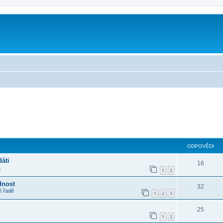
m
lé hledání
ODPOVĚDI
áti
16
a
1
2
dnost
32
é řadě
1
2
3
25
1
2