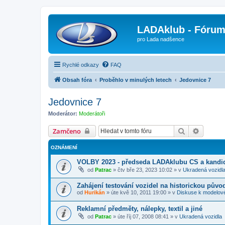
LADAklub - Fóru
pro Lada nadšence
Rychlé odkazy
FAQ
Obsah fóra
Proběhlo v minulých letech
Jedovnice 7
Jedovnice 7
Moderátor:
Moderátoři
Hledat
Pokroči
Zamčeno
OZNÁMENÍ
VOLBY 2023 - předseda LADAklubu CS a kandid
od
Patrac
»
čtv bře 23, 2023 10:02
» v
Ukradená vozidl
Zahájení testování vozidel na historickou půvo
od
Hurikán
»
úte kvě 10, 2011 19:00
» v
Diskuse k modelov
Reklamní předměty, nálepky, textil a jiné
od
Patrac
»
úte říj 07, 2008 08:41
» v
Ukradená vozidla