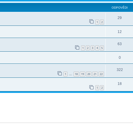
ODPOVĚDI
29
1
2
12
63
1
2
3
4
5
0
322
1
18
19
20
21
22
…
18
1
2