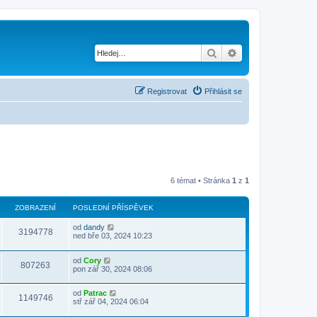
Hledat
Pokročilé hledání
Registrovat
Přihlásit se
6 témat • Stránka
1
z
1
ZOBRAZENÍ
POSLEDNÍ PŘÍSPĚVEK
od
dandy
3194778
ned bře 03, 2024 10:23
od
Cory
807263
pon zář 30, 2024 08:06
od
Patrac
1149746
stř zář 04, 2024 06:04