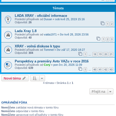
Témata
LADA XRAY - oficiální informace
Poslední příspěvek od
Dusan
«
sob kvě 25, 2019 15:16
Odpovědi:
26
1
2
Lada Xray 1.8
Poslední příspěvek od
valda1971
«
čtv kvě 28, 2026 23:56
Odpovědi:
40
1
2
3
XRAY - volná diskuse k typu
Poslední příspěvek od
Tommel
«
čtv zář 17, 2020 18:27
Odpovědi:
304
1
18
19
20
21
…
Perspektivy a premiéry Avto VAZu v roce 2016
Poslední příspěvek od
Cory
«
pon črc 20, 2026 11:09
Odpovědi:
639
1
40
41
42
43
…
Nové téma
4 témata • Stránka
1
z
1
Přejít na
OPRÁVNĚNÍ FÓRA
Nemůžete
zakládat nová témata v tomto fóru
Nemůžete
odpovídat v tomto fóru
Nemůžete
upravovat své příspěvky v tomto fóru