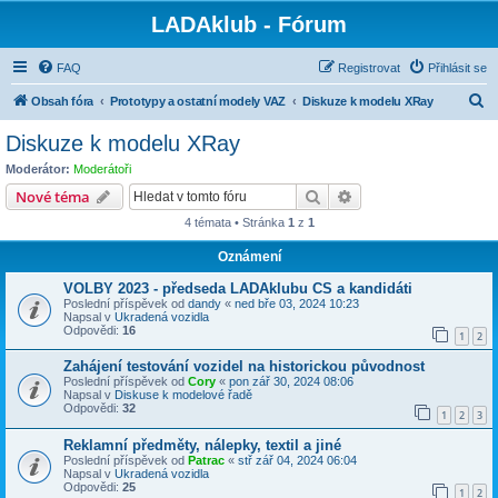
LADAklub - Fórum
FAQ
Registrovat
Přihlásit se
H
Obsah fóra
Prototypy a ostatní modely VAZ
Diskuze k modelu XRay
l
Diskuze k modelu XRay
e
Moderátor:
Moderátoři
d
Hledat
Pokročilé hledání
Nové téma
a
4 témata • Stránka
1
z
1
t
Oznámení
VOLBY 2023 - předseda LADAklubu CS a kandidáti
Poslední příspěvek od
dandy
«
ned bře 03, 2024 10:23
Napsal v
Ukradená vozidla
Odpovědi:
16
1
2
Zahájení testování vozidel na historickou původnost
Poslední příspěvek od
Cory
«
pon zář 30, 2024 08:06
Napsal v
Diskuse k modelové řadě
Odpovědi:
32
1
2
3
Reklamní předměty, nálepky, textil a jiné
Poslední příspěvek od
Patrac
«
stř zář 04, 2024 06:04
Napsal v
Ukradená vozidla
Odpovědi:
25
1
2