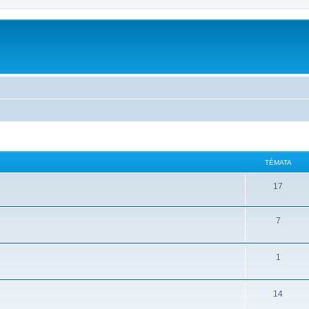
m
TÉMATA
17
7
1
14