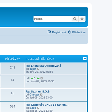
Hledat
Pokročilé hledání
Registrovat
Přihlásit se
PŘÍSPĚVKY
POSLEDNÍ PŘÍSPĚVEK
Re: Literatura Oscanovaná
243
Z
od
dusin
o
čtv bře 29, 2012 07:56
b
r
Z
od
Laďuša
44
a
o
pon úno 09, 2009 10:35
z
b
i
r
t
a
Re: Seznam S.O.S.
p
16
z
Z
od
Chester
o
i
o
čtv led 08, 2026 23:00
s
t
b
l
p
r
e
Re: Členství v LKCS ze zahran…
o
524
a
d
Z
od
jacek
s
z
n
o
pát led 15, 2021 13:59
l