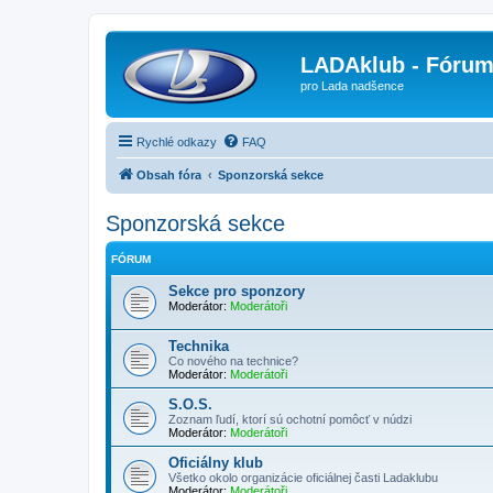
LADAklub - Fóru
pro Lada nadšence
Rychlé odkazy
FAQ
Obsah fóra
Sponzorská sekce
Sponzorská sekce
FÓRUM
Sekce pro sponzory
Moderátor:
Moderátoři
Technika
Co nového na technice?
Moderátor:
Moderátoři
S.O.S.
Zoznam ľudí, ktorí sú ochotní pomôcť v núdzi
Moderátor:
Moderátoři
Oficiálny klub
Všetko okolo organizácie oficiálnej časti Ladaklubu
Moderátor:
Moderátoři