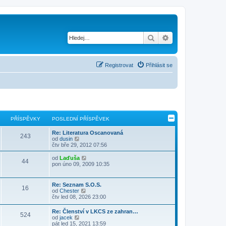
Hledat
Pokročilé hledání
Registrovat
Přihlásit se
PŘÍSPĚVKY
POSLEDNÍ PŘÍSPĚVEK
Re: Literatura Oscanovaná
243
Z
od
dusin
o
čtv bře 29, 2012 07:56
b
r
Z
od
Laďuša
44
a
o
pon úno 09, 2009 10:35
z
b
i
r
t
a
Re: Seznam S.O.S.
p
16
z
Z
od
Chester
o
i
o
čtv led 08, 2026 23:00
s
t
b
l
p
r
e
Re: Členství v LKCS ze zahran…
o
524
a
d
Z
od
jacek
s
z
n
o
pát led 15, 2021 13:59
l