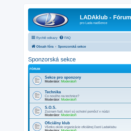
LADAklub - Fóru
pro Lada nadšence
Rychlé odkazy
FAQ
Obsah fóra
Sponzorská sekce
Sponzorská sekce
FÓRUM
Sekce pro sponzory
Moderátor:
Moderátoři
Technika
Co nového na technice?
Moderátor:
Moderátoři
S.O.S.
Zoznam ľudí, ktorí sú ochotní pomôcť v núdzi
Moderátor:
Moderátoři
Oficiálny klub
Všetko okolo organizácie oficiálnej časti Ladaklubu
Moderátor:
Moderátoři