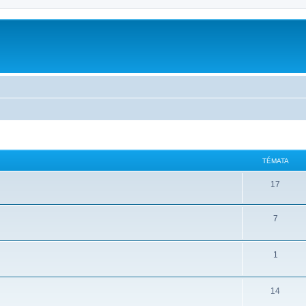
m
TÉMATA
17
7
1
14