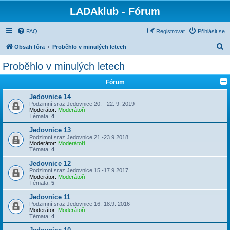
LADAklub - Fórum
FAQ
Registrovat
Přihlásit se
H
Obsah fóra
Proběhlo v minulých letech
l
Proběhlo v minulých letech
e
Fórum
d
a
Jedovnice 14
Podzimní sraz Jedovnice 20. - 22. 9. 2019
t
Moderátor:
Moderátoři
Témata:
4
Jedovnice 13
Podzimní sraz Jedovnice 21.-23.9.2018
Moderátor:
Moderátoři
Témata:
4
Jedovnice 12
Podzimní sraz Jedovnice 15.-17.9.2017
Moderátor:
Moderátoři
Témata:
5
Jedovnice 11
Podzimní sraz Jedovnice 16.-18.9. 2016
Moderátor:
Moderátoři
Témata:
4