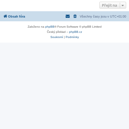
Přejít na
Obsah fóra
Všechny časy jsou v
UTC+01:00
Založeno na
phpBB
® Forum Software © phpBB Limited
Český překlad –
phpBB.cz
Soukromí
|
Podmínky