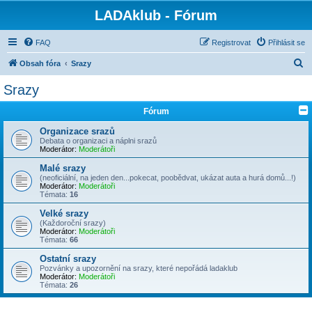
LADAklub - Fórum
FAQ
Registrovat
Přihlásit se
H
Obsah fóra
Srazy
l
Srazy
e
Fórum
d
a
Organizace srazů
Debata o organizaci a náplni srazů
t
Moderátor:
Moderátoři
Malé srazy
(neoficiální, na jeden den...pokecat, poobědvat, ukázat auta a hurá domů...!)
Moderátor:
Moderátoři
Témata:
16
Velké srazy
(Každoroční srazy)
Moderátor:
Moderátoři
Témata:
66
Ostatní srazy
Pozvánky a upozornění na srazy, které nepořádá ladaklub
Moderátor:
Moderátoři
Témata:
26