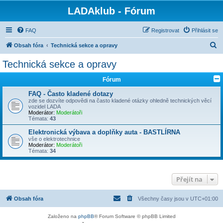
LADAklub - Fórum
FAQ
Registrovat
Přihlásit se
H
Obsah fóra
Technická sekce a opravy
l
Technická sekce a opravy
e
Fórum
d
a
FAQ - Často kladené dotazy
zde se dozvíte odpovědi na často kladené otázky ohledně technických věcí
t
vozidel LADA
Moderátor:
Moderátoři
Témata:
43
Elektronická výbava a doplňky auta - BASTLÍRNA
vše o elektrotechnice
Moderátor:
Moderátoři
Témata:
34
Přejít na
Obsah fóra
Všechny časy jsou v
UTC+01:00
Založeno na
phpBB
® Forum Software © phpBB Limited