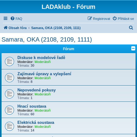
LADAklub - Fórum
FAQ
Registrovat
Přihlásit se
H
Obsah fóra
Samara, OKA (2108, 2109, 1111)
l
Samara, OKA (2108, 2109, 1111)
e
Fórum
d
a
Diskuse k modelové řadě
Moderátor:
Moderátoři
t
Témata:
30
Zajímavé úpravy a vylepšení
Moderátor:
Moderátoři
Témata:
8
Nepovedené pokusy
Moderátor:
Moderátoři
Témata:
1
Hnací soustava
Moderátor:
Moderátoři
Témata:
60
Elektrická soustava
Moderátor:
Moderátoři
Témata:
14