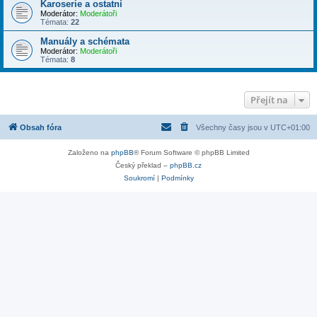
Karoserie a ostatní
Moderátor:
Moderátoři
Témata:
22
Manuály a schémata
Moderátor:
Moderátoři
Témata:
8
Přejít na
Obsah fóra
Všechny časy jsou v
UTC+01:00
Založeno na
phpBB
® Forum Software © phpBB Limited
Český překlad –
phpBB.cz
Soukromí
|
Podmínky