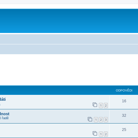
m
lé hledání
ODPOVĚDI
áti
16
a
1
2
dnost
32
é řadě
1
2
3
25
1
2