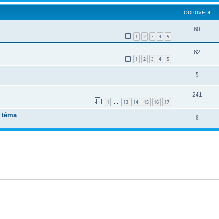
ODPOVĚDI
60
1
2
3
4
5
62
1
2
3
4
5
5
241
1
13
14
15
16
17
…
í téma
8