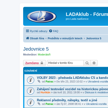
LADAklub - Fóru
pro Lada nadšence
Rychlé odkazy
FAQ
Obsah fóra
Proběhlo v minulých letech
Jedovnice 5
Jedovnice 5
Moderátor:
Moderátoři
Hledat
Pokroči
Zamčeno
OZNÁMENÍ
VOLBY 2023 - předseda LADAklubu CS a kandid
od
Patrac
»
čtv bře 23, 2023 10:02
» v
Ukradená vozidl
Zahájení testování vozidel na historickou půvo
od
Hurikán
»
úte kvě 10, 2011 19:00
» v
Diskuse k modelov
Reklamní předměty, nálepky, textil a jiné
od
Patrac
»
úte říj 07, 2008 08:41
» v
Ukradená vozidla