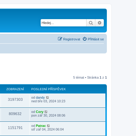
Hledat
Pokročilé hledání
Registrovat
Přihlásit se
5 témat • Stránka
1
z
1
ZOBRAZENÍ
POSLEDNÍ PŘÍSPĚVEK
od
dandy
3197303
ned bře 03, 2024 10:23
od
Cory
809632
pon zář 30, 2024 08:06
od
Patrac
1151791
stř zář 04, 2024 06:04