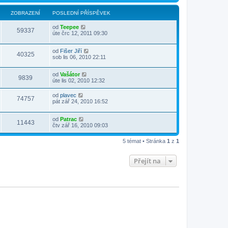
ZOBRAZENÍ
POSLEDNÍ PŘÍSPĚVEK
od
Teepee
59337
úte črc 12, 2011 09:30
od
Fišer Jiří
40325
sob lis 06, 2010 22:11
od
Vašátor
9839
úte lis 02, 2010 12:32
od
plavec
74757
pát zář 24, 2010 16:52
od
Patrac
11443
čtv zář 16, 2010 09:03
5 témat • Stránka
1
z
1
Přejít na