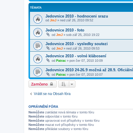
TÉMATA
Jedovnice 2010 - hodnoceni srazu
od
JmJ
»
ned zář 26, 2010 09:52
Jedovnice 2010 - foto
od
JmJ
»
sob zář 25, 2010 19:22
Jedovnice 2010 - vysledky soutezi
od
JmJ
»
ned zář 26, 2010 09:53
Jedovnice 2010 - volné klábosení
od
Patrac
»
pon čer 07, 2010 10:09
Jedovnice 2010 24-26.9 možná až 28.9. Oficiáln
od
Patrac
»
pon čer 07, 2010 10:07
Zamčeno
Vrátit se na Obsah fóra
OPRÁVNĚNÍ FÓRA
Nemůžete
zakládat nová témata v tomto fóru
Nemůžete
odpovídat v tomto fóru
Nemůžete
upravovat své příspěvky v tomto fóru
Nemůžete
mazat své příspěvky v tomto fóru
Nemůžete
přikládat soubory v tomto fóru