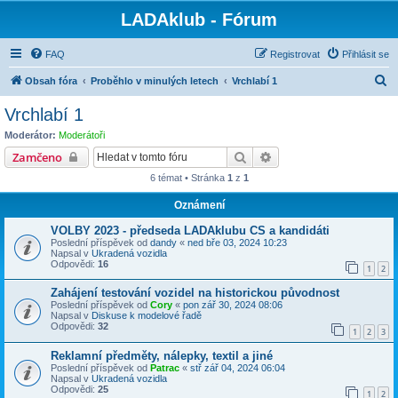
LADAklub - Fórum
FAQ
Registrovat
Přihlásit se
H
Obsah fóra
Proběhlo v minulých letech
Vrchlabí 1
l
Vrchlabí 1
e
Moderátor:
Moderátoři
d
Hledat
Pokročilé hledání
Zamčeno
a
6 témat • Stránka
1
z
1
t
Oznámení
VOLBY 2023 - předseda LADAklubu CS a kandidáti
Poslední příspěvek od
dandy
«
ned bře 03, 2024 10:23
Napsal v
Ukradená vozidla
Odpovědi:
16
1
2
Zahájení testování vozidel na historickou původnost
Poslední příspěvek od
Cory
«
pon zář 30, 2024 08:06
Napsal v
Diskuse k modelové řadě
Odpovědi:
32
1
2
3
Reklamní předměty, nálepky, textil a jiné
Poslední příspěvek od
Patrac
«
stř zář 04, 2024 06:04
Napsal v
Ukradená vozidla
Odpovědi:
25
1
2