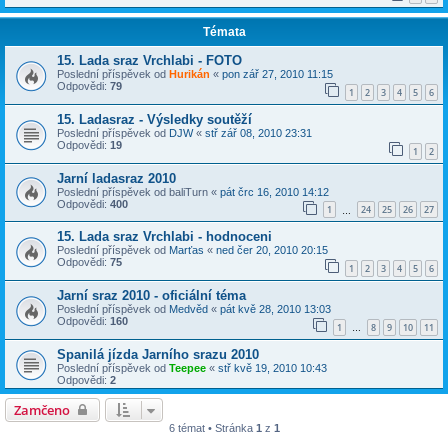
Témata
15. Lada sraz Vrchlabi - FOTO
Poslední příspěvek od
Hurikán
«
pon zář 27, 2010 11:15
Odpovědi:
79
1
2
3
4
5
6
15. Ladasraz - Výsledky soutěží
Poslední příspěvek od
DJW
«
stř zář 08, 2010 23:31
Odpovědi:
19
1
2
Jarní ladasraz 2010
Poslední příspěvek od
baliTurn
«
pát črc 16, 2010 14:12
Odpovědi:
400
1
24
25
26
27
…
15. Lada sraz Vrchlabi - hodnoceni
Poslední příspěvek od
Marťas
«
ned čer 20, 2010 20:15
Odpovědi:
75
1
2
3
4
5
6
Jarní sraz 2010 - oficiální téma
Poslední příspěvek od
Medvěd
«
pát kvě 28, 2010 13:03
Odpovědi:
160
1
8
9
10
11
…
Spanilá jízda Jarního srazu 2010
Poslední příspěvek od
Teepee
«
stř kvě 19, 2010 10:43
Odpovědi:
2
Zamčeno
6 témat • Stránka
1
z
1