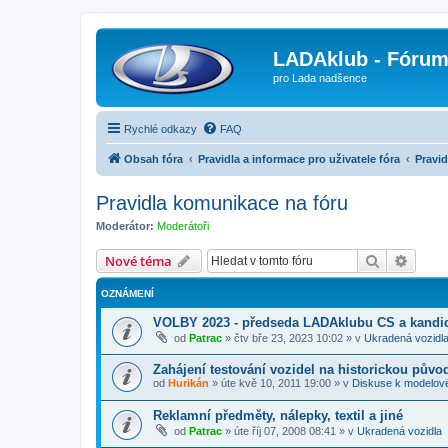
LADAklub - Fóru
pro Lada nadšence
Rychlé odkazy
FAQ
Obsah fóra
Pravidla a informace pro uživatele fóra
Pravi
Pravidla komunikace na fóru
Moderátor:
Moderátoři
Hledat
Pokroč
Nové téma
OZNÁMENÍ
VOLBY 2023 - předseda LADAklubu CS a kandid
od
Patrac
»
čtv bře 23, 2023 10:02
» v
Ukradená vozidl
Zahájení testování vozidel na historickou půvo
od
Hurikán
»
úte kvě 10, 2011 19:00
» v
Diskuse k modelov
Reklamní předměty, nálepky, textil a jiné
od
Patrac
»
úte říj 07, 2008 08:41
» v
Ukradená vozidla