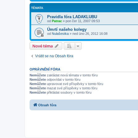
TÉMATA
Pravidla fóra LADAKLUBU
od
Patrac
»
pon čer 11, 2007 09:53
Úmrtí našeho kolegy
od
Nulašestka
»
ned úno 26, 2012 16:08
Nové téma
Vrátit se na Obsah fóra
OPRÁVNĚNÍ FÓRA
Nemůžete
zakládat nová témata v tomto fóru
Nemůžete
odpovídat v tomto fóru
Nemůžete
upravovat své příspěvky v tomto fóru
Nemůžete
mazat své příspěvky v tomto fóru
Nemůžete
přikládat soubory v tomto fóru
Obsah fóra