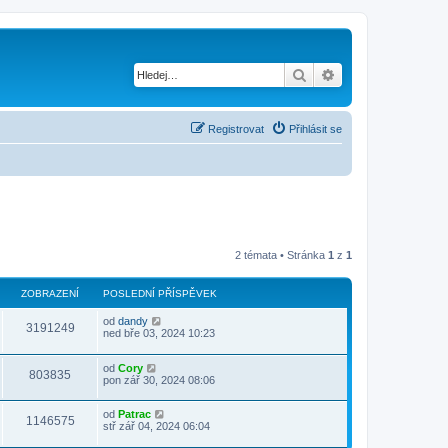
Hledat
Pokročilé hledání
Registrovat
Přihlásit se
2 témata • Stránka
1
z
1
ZOBRAZENÍ
POSLEDNÍ PŘÍSPĚVEK
od
dandy
3191249
ned bře 03, 2024 10:23
od
Cory
803835
pon zář 30, 2024 08:06
od
Patrac
1146575
stř zář 04, 2024 06:04