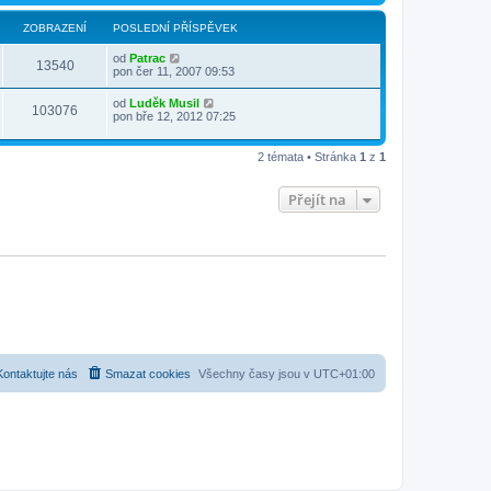
ZOBRAZENÍ
POSLEDNÍ PŘÍSPĚVEK
od
Patrac
13540
pon čer 11, 2007 09:53
od
Luděk Musil
103076
pon bře 12, 2012 07:25
2 témata • Stránka
1
z
1
Přejít na
Kontaktujte nás
Smazat cookies
Všechny časy jsou v
UTC+01:00