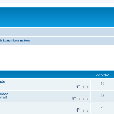
m
dla komunikace na fóru
ilé hledání
ODPOVĚDI
áti
16
a
1
2
dnost
32
é řadě
1
2
3
25
1
2