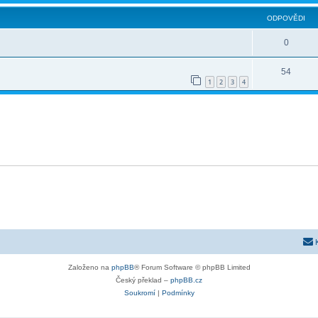
ODPOVĚDI
0
54
1
2
3
4
Založeno na
phpBB
® Forum Software © phpBB Limited
Český překlad –
phpBB.cz
Soukromí
|
Podmínky