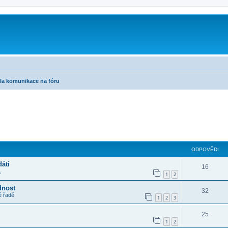
m
dla komunikace na fóru
ilé hledání
ODPOVĚDI
áti
16
a
1
2
dnost
32
é řadě
1
2
3
25
1
2