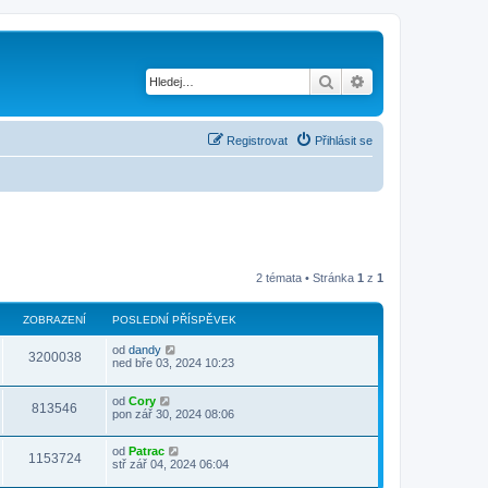
Hledat
Pokročilé hledání
Registrovat
Přihlásit se
2 témata • Stránka
1
z
1
ZOBRAZENÍ
POSLEDNÍ PŘÍSPĚVEK
od
dandy
3200038
ned bře 03, 2024 10:23
od
Cory
813546
pon zář 30, 2024 08:06
od
Patrac
1153724
stř zář 04, 2024 06:04