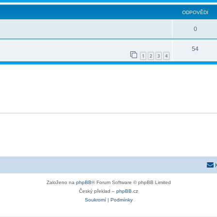
ODPOVĚDI
0
54
1
2
3
4
Založeno na
phpBB
® Forum Software © phpBB Limited
Český překlad –
phpBB.cz
Soukromí
|
Podmínky