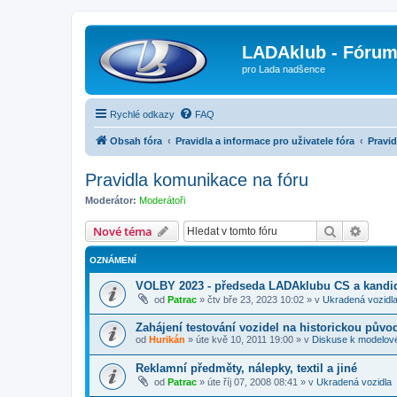
LADAklub - Fóru
pro Lada nadšence
Rychlé odkazy
FAQ
Obsah fóra
Pravidla a informace pro uživatele fóra
Pravi
Pravidla komunikace na fóru
Moderátor:
Moderátoři
Hledat
Pokroč
Nové téma
OZNÁMENÍ
VOLBY 2023 - předseda LADAklubu CS a kandid
od
Patrac
»
čtv bře 23, 2023 10:02
» v
Ukradená vozidl
Zahájení testování vozidel na historickou půvo
od
Hurikán
»
úte kvě 10, 2011 19:00
» v
Diskuse k modelov
Reklamní předměty, nálepky, textil a jiné
od
Patrac
»
úte říj 07, 2008 08:41
» v
Ukradená vozidla