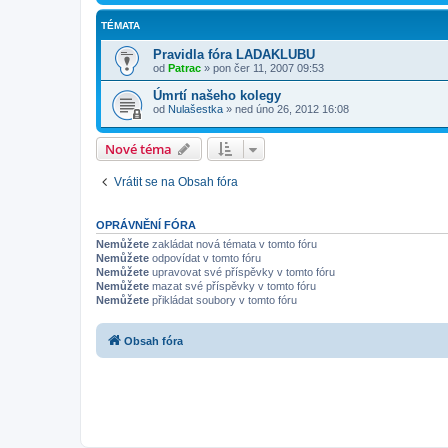
TÉMATA
Pravidla fóra LADAKLUBU
od
Patrac
»
pon čer 11, 2007 09:53
Úmrtí našeho kolegy
od
Nulašestka
»
ned úno 26, 2012 16:08
Nové téma
Vrátit se na Obsah fóra
OPRÁVNĚNÍ FÓRA
Nemůžete
zakládat nová témata v tomto fóru
Nemůžete
odpovídat v tomto fóru
Nemůžete
upravovat své příspěvky v tomto fóru
Nemůžete
mazat své příspěvky v tomto fóru
Nemůžete
přikládat soubory v tomto fóru
Obsah fóra