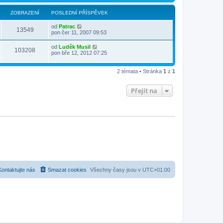
ZOBRAZENÍ
POSLEDNÍ PŘÍSPĚVEK
od
Patrac
13549
pon čer 11, 2007 09:53
od
Luděk Musil
103208
pon bře 12, 2012 07:25
2 témata • Stránka
1
z
1
Přejít na
Kontaktujte nás
Smazat cookies
Všechny časy jsou v
UTC+01:00