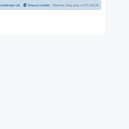
Kontaktujte nás
Smazat cookies
Všechny časy jsou v
UTC+01:00