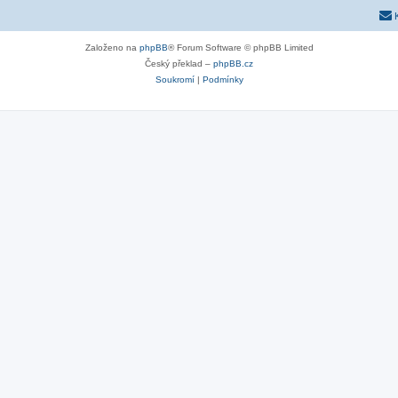
Založeno na
phpBB
® Forum Software © phpBB Limited
Český překlad –
phpBB.cz
Soukromí
|
Podmínky