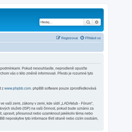
Hledat
Pokročilé hledání
Registrovat
Přihlásit se
ími podmínkami. Pokud nesouhlasíte, neprodleně opusťte
ychom vás o této změně informovali. Přesto je rozumné tyto
t z
www.phpbb.com
. phpBB software pouze zprostředkovává
e vaší zemi, zákony v zemi, kde sídlí „LADAklub - Fórum“,
tových služeb (ISP) na vaši činnost, pokud bude uznáno za
nit, upravit, přesunout nebo uzamknout jakékoliv téma nebo
BB neposkytne tyto informace třetí straně nebo cizím osobám,