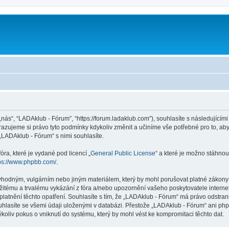
m
„nás“, “LADAklub - Fórum”, “https://forum.ladaklub.com”), souhlasíte s následujíc
razujeme si právo tyto podmínky kdykoliv změnit a učiníme vše potřebné pro to, ab
LADAklub - Fórum“ s nimi souhlasíte.
ra, které je vydané pod licencí „
General Public License
“ a které je možno stáhnou
ps://www.phpbb.com/
.
vhodným, vulgárním nebo jiným materiálem, který by mohl porušovat platné zákony v
žitému a trvalému vykázání z fóra a/nebo upozornění vašeho poskytovatele interne
platnění těchto opatření. Souhlasíte s tím, že „LADAklub - Fórum“ má právo odstra
uhlasíte se všemi údaji uloženými v databázi. Přestože „LADAklub - Fórum“ ani php
liv pokus o vniknutí do systému, který by mohl vést ke kompromitaci těchto dat.