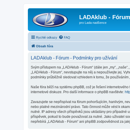
LADAklub - Fóru
pro Lada nadšence
Rychlé odkazy
FAQ
Obsah fóra
LADAklub - Fórum - Podmínky pro užívání
Svým přístupem na „LADAklub - Fórum“ (dále jen „my“, „naše“, 
„LADAklub - Fórum“, nevstupujte na něj a nepoužívejte jej. Vyh
podmínky průběžně sledovat vzhledem k tomu, že používáním „
Naše fóra běží na systému phpBB, což je řešení internetového fó
internetové diskuze. Pro další informace o phpBB navštivte:
htt
Zavazujete se nepřispívat na fórum pohoršujícím, hanlivým, ne
nebo platné mezinárodní právo. Tato činnost může vést k okam
nutné. IP adresy všech příspěvků jsou ukládány pro případné u
příspěvek, pokud to bude považovat za nutné. Jako uživatel so
nepřebírá „LADAklub - Fórum“ ani phpBB zodpovědnost za jakýko