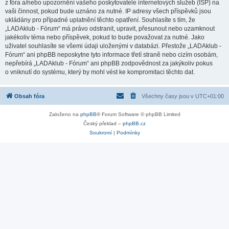
z fóra a/nebo upozornění vašeho poskytovatele internetových služeb (ISP) na
vaši činnost, pokud bude uznáno za nutné. IP adresy všech příspěvků jsou
ukládány pro případné uplatnění těchto opatření. Souhlasíte s tím, že
„LADAklub - Fórum“ má právo odstranit, upravit, přesunout nebo uzamknout
jakékoliv téma nebo příspěvek, pokud to bude považovat za nutné. Jako
uživatel souhlasíte se všemi údaji uloženými v databázi. Přestože „LADAklub -
Fórum“ ani phpBB neposkytne tyto informace třetí straně nebo cizím osobám,
nepřebírá „LADAklub - Fórum“ ani phpBB zodpovědnost za jakýkoliv pokus
o vniknutí do systému, který by mohl vést ke kompromitaci těchto dat.
Obsah fóra
Všechny časy jsou v
UTC+01:00
Založeno na
phpBB
® Forum Software © phpBB Limited
Český překlad –
phpBB.cz
Soukromí
|
Podmínky