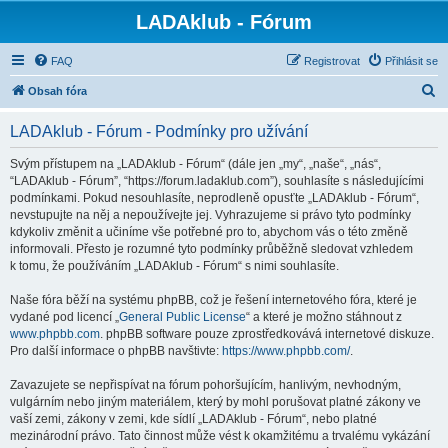
LADAklub - Fórum
FAQ
Registrovat
Přihlásit se
H
Obsah fóra
l
LADAklub - Fórum - Podmínky pro užívání
e
d
Svým přístupem na „LADAklub - Fórum“ (dále jen „my“, „naše“, „nás“,
“LADAklub - Fórum”, “https://forum.ladaklub.com”), souhlasíte s následujícími
a
podmínkami. Pokud nesouhlasíte, neprodleně opusťte „LADAklub - Fórum“,
t
nevstupujte na něj a nepoužívejte jej. Vyhrazujeme si právo tyto podmínky
kdykoliv změnit a učiníme vše potřebné pro to, abychom vás o této změně
informovali. Přesto je rozumné tyto podmínky průběžně sledovat vzhledem
k tomu, že používáním „LADAklub - Fórum“ s nimi souhlasíte.
Naše fóra běží na systému phpBB, což je řešení internetového fóra, které je
vydané pod licencí „
General Public License
“ a které je možno stáhnout z
www.phpbb.com
. phpBB software pouze zprostředkovává internetové diskuze.
Pro další informace o phpBB navštivte:
https://www.phpbb.com/
.
Zavazujete se nepřispívat na fórum pohoršujícím, hanlivým, nevhodným,
vulgárním nebo jiným materiálem, který by mohl porušovat platné zákony ve
vaší zemi, zákony v zemi, kde sídlí „LADAklub - Fórum“, nebo platné
mezinárodní právo. Tato činnost může vést k okamžitému a trvalému vykázání