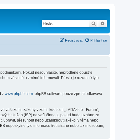
Hledat
Pokročilé hledání
Registrovat
Přihlásit se
ími podmínkami. Pokud nesouhlasíte, neprodleně opusťte
ychom vás o této změně informovali. Přesto je rozumné tyto
t z
www.phpbb.com
. phpBB software pouze zprostředkovává
e vaší zemi, zákony v zemi, kde sídlí „LADAklub - Fórum“,
tových služeb (ISP) na vaši činnost, pokud bude uznáno za
nit, upravit, přesunout nebo uzamknout jakékoliv téma nebo
BB neposkytne tyto informace třetí straně nebo cizím osobám,