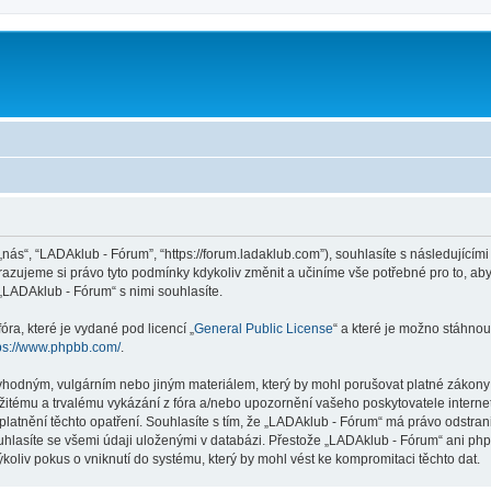
m
„nás“, “LADAklub - Fórum”, “https://forum.ladaklub.com”), souhlasíte s následujíc
razujeme si právo tyto podmínky kdykoliv změnit a učiníme vše potřebné pro to, ab
LADAklub - Fórum“ s nimi souhlasíte.
ra, které je vydané pod licencí „
General Public License
“ a které je možno stáhnou
ps://www.phpbb.com/
.
vhodným, vulgárním nebo jiným materiálem, který by mohl porušovat platné zákony v
žitému a trvalému vykázání z fóra a/nebo upozornění vašeho poskytovatele interne
platnění těchto opatření. Souhlasíte s tím, že „LADAklub - Fórum“ má právo odstra
uhlasíte se všemi údaji uloženými v databázi. Přestože „LADAklub - Fórum“ ani php
liv pokus o vniknutí do systému, který by mohl vést ke kompromitaci těchto dat.