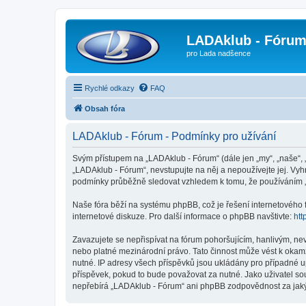
LADAklub - Fóru
pro Lada nadšence
Rychlé odkazy
FAQ
Obsah fóra
LADAklub - Fórum - Podmínky pro užívání
Svým přístupem na „LADAklub - Fórum“ (dále jen „my“, „naše“, 
„LADAklub - Fórum“, nevstupujte na něj a nepoužívejte jej. Vyh
podmínky průběžně sledovat vzhledem k tomu, že používáním „
Naše fóra běží na systému phpBB, což je řešení internetového fó
internetové diskuze. Pro další informace o phpBB navštivte:
htt
Zavazujete se nepřispívat na fórum pohoršujícím, hanlivým, ne
nebo platné mezinárodní právo. Tato činnost může vést k okam
nutné. IP adresy všech příspěvků jsou ukládány pro případné u
příspěvek, pokud to bude považovat za nutné. Jako uživatel so
nepřebírá „LADAklub - Fórum“ ani phpBB zodpovědnost za jakýko