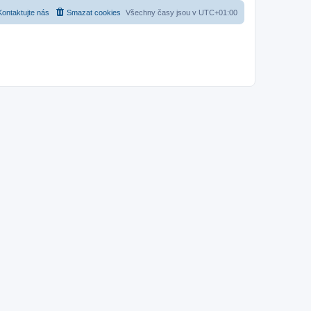
Kontaktujte nás
Smazat cookies
Všechny časy jsou v
UTC+01:00