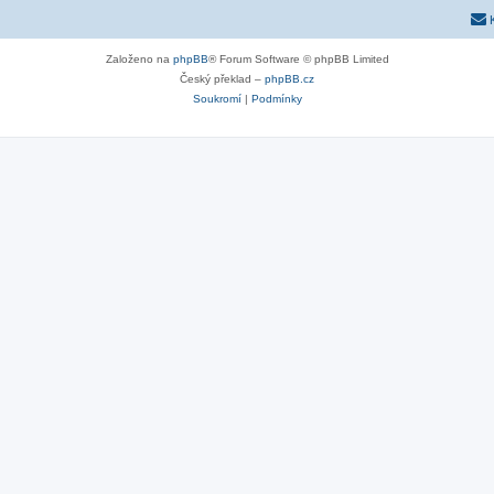
Založeno na
phpBB
® Forum Software © phpBB Limited
Český překlad –
phpBB.cz
Soukromí
|
Podmínky