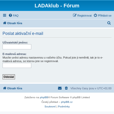
LADAklub - Fórum
FAQ
Registrovat
Přihlásit se
H
Obsah fóra
l
Poslat aktivační e-mail
e
d
Uživatelské jméno:
a
t
E-mailová adresa:
Musíte uvést adresu nastavenou u vašeho účtu. Pokud jste ji neměnili, tak je to e-
mailová adresa, se kterou jste se registrovali.
Obsah fóra
Všechny časy jsou v
UTC+01:00
Založeno na
phpBB
® Forum Software © phpBB Limited
Český překlad –
phpBB.cz
Soukromí
|
Podmínky