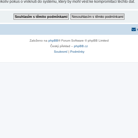
liv pokus o vniknutí do systému, který by mohl vést ke kompromitaci těchto dat.
Založeno na
phpBB
® Forum Software © phpBB Limited
Český překlad –
phpBB.cz
Soukromí
|
Podmínky