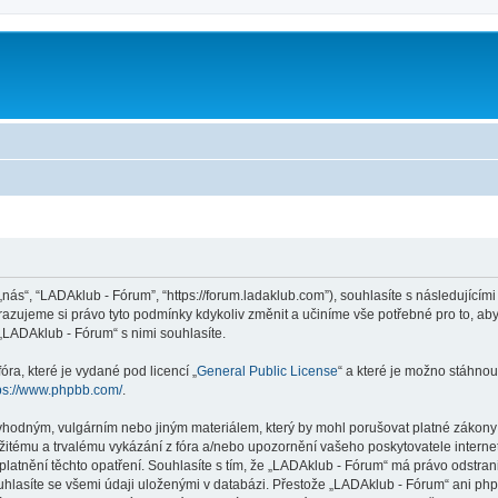
m
„nás“, “LADAklub - Fórum”, “https://forum.ladaklub.com”), souhlasíte s následujíc
razujeme si právo tyto podmínky kdykoliv změnit a učiníme vše potřebné pro to, ab
LADAklub - Fórum“ s nimi souhlasíte.
ra, které je vydané pod licencí „
General Public License
“ a které je možno stáhnou
ps://www.phpbb.com/
.
vhodným, vulgárním nebo jiným materiálem, který by mohl porušovat platné zákony v
žitému a trvalému vykázání z fóra a/nebo upozornění vašeho poskytovatele interne
platnění těchto opatření. Souhlasíte s tím, že „LADAklub - Fórum“ má právo odstra
uhlasíte se všemi údaji uloženými v databázi. Přestože „LADAklub - Fórum“ ani php