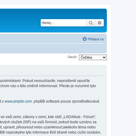
Hledat
Pokročilé hledání
Přihlásit se
Jazyk:
ími podmínkami. Pokud nesouhlasíte, neprodleně opusťte
ychom vás o této změně informovali. Přesto je rozumné tyto
t z
www.phpbb.com
. phpBB software pouze zprostředkovává
e vaší zemi, zákony v zemi, kde sídlí „LADAklub - Fórum“,
tových služeb (ISP) na vaši činnost, pokud bude uznáno za
nit, upravit, přesunout nebo uzamknout jakékoliv téma nebo
BB neposkytne tyto informace třetí straně nebo cizím osobám,