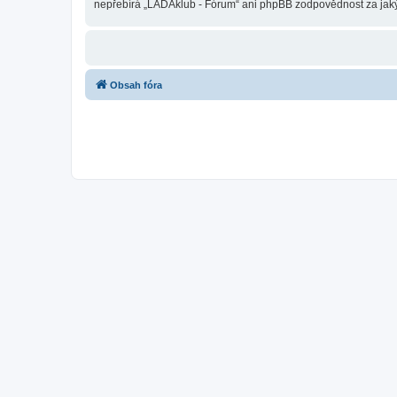
nepřebírá „LADAklub - Fórum“ ani phpBB zodpovědnost za jakýko
Obsah fóra