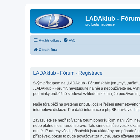
LADAklub - Fóru
pro Lada nadšence
Rychlé odkazy
FAQ
Obsah fóra
LADAklub - Fórum - Registrace
Svým přístupem na „LADAklub - Fórum“ (dále jen „my“, „naše“, 
„LADAklub - Fórum“, nevstupujte na něj a nepoužívejte jej. Vyh
podmínky průběžně sledovat vzhledem k tomu, že používáním „
Naše fóra běží na systému phpBB, což je řešení internetového fó
internetové diskuze. Pro další informace o phpBB navštivte:
htt
Zavazujete se nepřispívat na fórum pohoršujícím, hanlivým, ne
nebo platné mezinárodní právo. Tato činnost může vést k okam
nutné. IP adresy všech příspěvků jsou ukládány pro případné u
příspěvek, pokud to bude považovat za nutné. Jako uživatel so