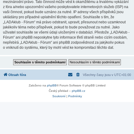
mezinárodní právo. Tato činnost může vést k okamžitému a trvalému vykázání
z fóra a/nebo upozornění vašeho poskytovatele internetových služeb (ISP) na
vaši činnost, pokud bude uznáno za nutné. IP adresy všech příspěvků jsou
ukládány pro případné uplatnění těchto opatření. Souhlasíte s tím, že
„LADAklub - Fórum“ má právo odstranit, upravit, přesunout nebo uzamknout
jakékoliv téma nebo příspěvek, pokud to bude považovat za nutné. Jako
uživatel souhlasíte se všemi údaji uloženými v databázi. Přestože „LADAklub -
Fórum“ ani phpBB neposkytne tyto informace třetí straně nebo cizím osobám,
nepřebírá „LADAklub - Fórum“ ani phpBB zodpovědnost za jakýkoliv pokus
o vniknutí do systému, který by mohl vést ke kompromitaci těchto dat.
Obsah fóra
Všechny časy jsou v
UTC+01:00
Založeno na
phpBB
® Forum Software © phpBB Limited
Český překlad –
phpBB.cz
Soukromí
|
Podmínky