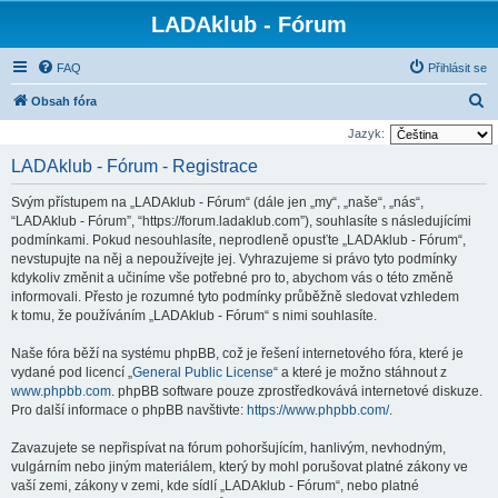
LADAklub - Fórum
FAQ
Přihlásit se
H
Obsah fóra
l
Jazyk:
e
LADAklub - Fórum - Registrace
d
Svým přístupem na „LADAklub - Fórum“ (dále jen „my“, „naše“, „nás“,
a
“LADAklub - Fórum”, “https://forum.ladaklub.com”), souhlasíte s následujícími
t
podmínkami. Pokud nesouhlasíte, neprodleně opusťte „LADAklub - Fórum“,
nevstupujte na něj a nepoužívejte jej. Vyhrazujeme si právo tyto podmínky
kdykoliv změnit a učiníme vše potřebné pro to, abychom vás o této změně
informovali. Přesto je rozumné tyto podmínky průběžně sledovat vzhledem
k tomu, že používáním „LADAklub - Fórum“ s nimi souhlasíte.
Naše fóra běží na systému phpBB, což je řešení internetového fóra, které je
vydané pod licencí „
General Public License
“ a které je možno stáhnout z
www.phpbb.com
. phpBB software pouze zprostředkovává internetové diskuze.
Pro další informace o phpBB navštivte:
https://www.phpbb.com/
.
Zavazujete se nepřispívat na fórum pohoršujícím, hanlivým, nevhodným,
vulgárním nebo jiným materiálem, který by mohl porušovat platné zákony ve
vaší zemi, zákony v zemi, kde sídlí „LADAklub - Fórum“, nebo platné