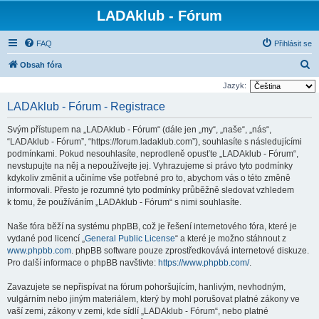
LADAklub - Fórum
FAQ
Přihlásit se
H
Obsah fóra
l
Jazyk:
e
LADAklub - Fórum - Registrace
d
Svým přístupem na „LADAklub - Fórum“ (dále jen „my“, „naše“, „nás“,
a
“LADAklub - Fórum”, “https://forum.ladaklub.com”), souhlasíte s následujícími
t
podmínkami. Pokud nesouhlasíte, neprodleně opusťte „LADAklub - Fórum“,
nevstupujte na něj a nepoužívejte jej. Vyhrazujeme si právo tyto podmínky
kdykoliv změnit a učiníme vše potřebné pro to, abychom vás o této změně
informovali. Přesto je rozumné tyto podmínky průběžně sledovat vzhledem
k tomu, že používáním „LADAklub - Fórum“ s nimi souhlasíte.
Naše fóra běží na systému phpBB, což je řešení internetového fóra, které je
vydané pod licencí „
General Public License
“ a které je možno stáhnout z
www.phpbb.com
. phpBB software pouze zprostředkovává internetové diskuze.
Pro další informace o phpBB navštivte:
https://www.phpbb.com/
.
Zavazujete se nepřispívat na fórum pohoršujícím, hanlivým, nevhodným,
vulgárním nebo jiným materiálem, který by mohl porušovat platné zákony ve
vaší zemi, zákony v zemi, kde sídlí „LADAklub - Fórum“, nebo platné