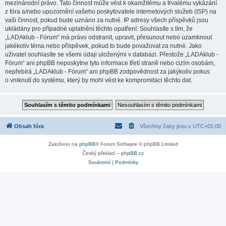
mezinárodní právo. Tato činnost může vést k okamžitému a trvalému vykázání
z fóra a/nebo upozornění vašeho poskytovatele internetových služeb (ISP) na
vaši činnost, pokud bude uznáno za nutné. IP adresy všech příspěvků jsou
ukládány pro případné uplatnění těchto opatření. Souhlasíte s tím, že
„LADAklub - Fórum“ má právo odstranit, upravit, přesunout nebo uzamknout
jakékoliv téma nebo příspěvek, pokud to bude považovat za nutné. Jako
uživatel souhlasíte se všemi údaji uloženými v databázi. Přestože „LADAklub -
Fórum“ ani phpBB neposkytne tyto informace třetí straně nebo cizím osobám,
nepřebírá „LADAklub - Fórum“ ani phpBB zodpovědnost za jakýkoliv pokus
o vniknutí do systému, který by mohl vést ke kompromitaci těchto dat.
Obsah fóra
Všechny časy jsou v
UTC+01:00
Založeno na
phpBB
® Forum Software © phpBB Limited
Český překlad –
phpBB.cz
Soukromí
|
Podmínky