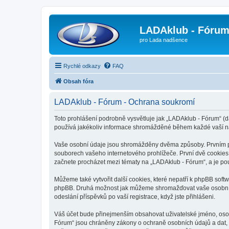
LADAklub - Fóru
pro Lada nadšence
Rychlé odkazy
FAQ
Obsah fóra
LADAklub - Fórum - Ochrana soukromí
Toto prohlášení podrobně vysvětluje jak „LADAklub - Fórum“ (d
používá jakékoliv informace shromážděné během každé vaší n
Vaše osobní údaje jsou shromážděny dvěma způsoby. Prvním při
souborech vašeho internetového prohlížeče. První dvě cookies o
začnete procházet mezi tématy na „LADAklub - Fórum“, a je použ
Můžeme také vytvořit další cookies, které nepatří k phpBB soft
phpBB. Druhá možnost jak můžeme shromažďovat vaše osobní úd
odeslání příspěvků po vaší registrace, když jste přihlášeni.
Váš účet bude přinejmenším obsahovat uživatelské jméno, osob
Fórum“ jsou chráněny zákony o ochraně osobních údajů a dat, 