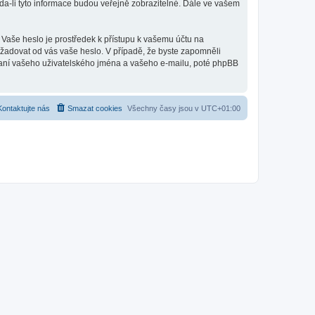
a-li tyto informace budou veřejně zobrazitelné. Dále ve vašem
 Vaše heslo je prostředek k přístupu k vašemu účtu na
ožadovat od vás vaše heslo. V případě, že byste zapomněli
aní vašeho uživatelského jména a vašeho e-mailu, poté phpBB
Kontaktujte nás
Smazat cookies
Všechny časy jsou v
UTC+01:00