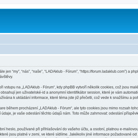
m
ále jen “my”, “nás”, “naše”, “LADAklub - Fórum”, “https://forum.ladaklub.com”) a 
ávštěvy.
 vstupu na „LADAklub - Fórum“, kdy phpBB vytvoří několik cookies, což jsou malé 
bsahují jen uživatelské-id a anonymní identifikátor session, které je vám automati
ívána k ukládání informace, které téma jste již přečetli, což vede k snažšímu a p
ware během procházení „LADAklub - Fórum“, ale tyto cookies jsou mimo rozsah tohot
aje, je vaše odeslání těchto údajů nám. Toto může zahrnovat: odeslání příspěvků
ní heslo, používané při přihlašování do vašeho účtu, a osobní, platnou e-mailovo
které jsou platné v zemi, ve které sídlíme. Jakékoliv jiné informace požadované 