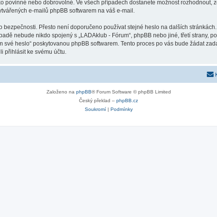
ako povinné nebo dobrovolné. Ve všech případech dostanete možnost rozhodnout, zd
vytvářených e-mailů phpBB softwarem na váš e-mail.
o bezpečnosti. Přesto není doporučeno používat stejné heslo na dalších stránkách.
ípadě nebude nikdo spojený s „LADAklub - Fórum“, phpBB nebo jiné, třetí strany, p
em své heslo“ poskytovanou phpBB softwarem. Tento proces po vás bude žádat zad
 přihlásit ke svému účtu.
Založeno na
phpBB
® Forum Software © phpBB Limited
Český překlad –
phpBB.cz
Soukromí
|
Podmínky