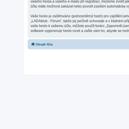
vašeho hesla a vašeho e-mailu při registraci, můžeme zvolit j
účtu máte možnost zakázat nebo povolit zasílání automaticky 
Vaše heslo je zašifrováno (jednosměrný hash) pro zajištění jeh
„LADAklub - Fórum“, takže jej pečlivě uchovejte a v žádném př
vaše heslo k vašemu účtu, můžete použít funkci „Zapomněl js
software vygeneruje heslo nové a zašle vám ho, abyste se mohli
Obsah fóra