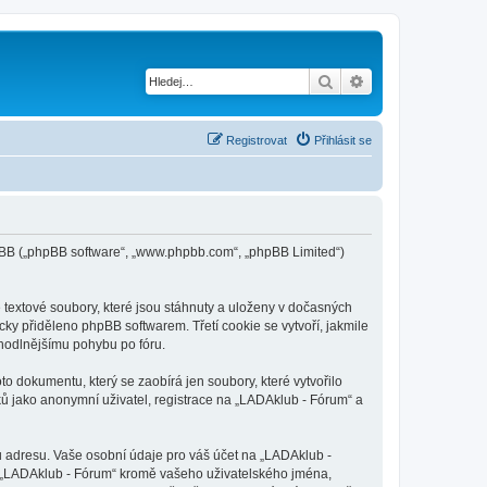
Hledat
Pokročilé hledání
Registrovat
Přihlásit se
phpBB („phpBB software“, „www.phpbb.com“, „phpBB Limited“)
textové soubory, které jsou stáhnuty a uloženy v dočasných
cky přiděleno phpBB softwarem. Třetí cookie se vytvoří, jakmile
ohodlnějšímu pohybu po fóru.
o dokumentu, který se zaobírá jen soubory, které vytvořilo
 jako anonymní uživatel, registrace na „LADAklub - Fórum“ a
u adresu. Vaše osobní údaje pro váš účet na „LADAklub -
od „LADAklub - Fórum“ kromě vašeho uživatelského jména,