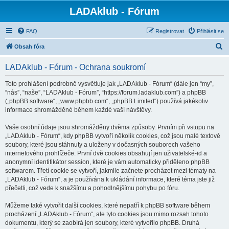
LADAklub - Fórum
FAQ
Registrovat
Přihlásit se
H
Obsah fóra
l
LADAklub - Fórum - Ochrana soukromí
e
d
Toto prohlášení podrobně vysvětluje jak „LADAklub - Fórum“ (dále jen “my”,
“nás”, “naše”, “LADAklub - Fórum”, “https://forum.ladaklub.com”) a phpBB
a
(„phpBB software“, „www.phpbb.com“, „phpBB Limited“) používá jakékoliv
t
informace shromážděné během každé vaší návštěvy.
Vaše osobní údaje jsou shromážděny dvěma způsoby. Prvním při vstupu na
„LADAklub - Fórum“, kdy phpBB vytvoří několik cookies, což jsou malé textové
soubory, které jsou stáhnuty a uloženy v dočasných souborech vašeho
internetového prohlížeče. První dvě cookies obsahují jen uživatelské-id a
anonymní identifikátor session, které je vám automaticky přiděleno phpBB
softwarem. Třetí cookie se vytvoří, jakmile začnete procházet mezi tématy na
„LADAklub - Fórum“, a je používána k ukládání informace, které téma jste již
přečetli, což vede k snažšímu a pohodlnějšímu pohybu po fóru.
Můžeme také vytvořit další cookies, které nepatří k phpBB software během
procházení „LADAklub - Fórum“, ale tyto cookies jsou mimo rozsah tohoto
dokumentu, který se zaobírá jen soubory, které vytvořilo phpBB. Druhá