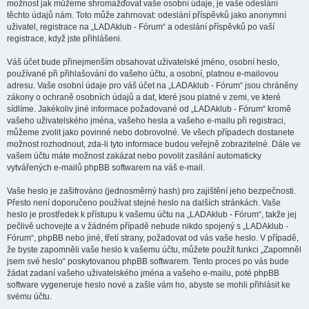
možnost jak můžeme shromažďovat vaše osobní údaje, je vaše odeslání
těchto údajů nám. Toto může zahrnovat: odeslání příspěvků jako anonymní
uživatel, registrace na „LADAklub - Fórum“ a odeslání příspěvků po vaší
registrace, když jste přihlášeni.
Váš účet bude přinejmenším obsahovat uživatelské jméno, osobní heslo,
používané při přihlašování do vašeho účtu, a osobní, platnou e-mailovou
adresu. Vaše osobní údaje pro váš účet na „LADAklub - Fórum“ jsou chráněny
zákony o ochraně osobních údajů a dat, které jsou platné v zemi, ve které
sídlíme. Jakékoliv jiné informace požadované od „LADAklub - Fórum“ kromě
vašeho uživatelského jména, vašeho hesla a vašeho e-mailu při registraci,
můžeme zvolit jako povinné nebo dobrovolné. Ve všech případech dostanete
možnost rozhodnout, zda-li tyto informace budou veřejně zobrazitelné. Dále ve
vašem účtu máte možnost zakázat nebo povolit zasílání automaticky
vytvářených e-mailů phpBB softwarem na váš e-mail.
Vaše heslo je zašifrováno (jednosměrný hash) pro zajištění jeho bezpečnosti.
Přesto není doporučeno používat stejné heslo na dalších stránkách. Vaše
heslo je prostředek k přístupu k vašemu účtu na „LADAklub - Fórum“, takže jej
pečlivě uchovejte a v žádném případě nebude nikdo spojený s „LADAklub -
Fórum“, phpBB nebo jiné, třetí strany, požadovat od vás vaše heslo. V případě,
že byste zapomněli vaše heslo k vašemu účtu, můžete použít funkci „Zapomněl
jsem své heslo“ poskytovanou phpBB softwarem. Tento proces po vás bude
žádat zadaní vašeho uživatelského jména a vašeho e-mailu, poté phpBB
software vygeneruje heslo nové a zašle vám ho, abyste se mohli přihlásit ke
svému účtu.