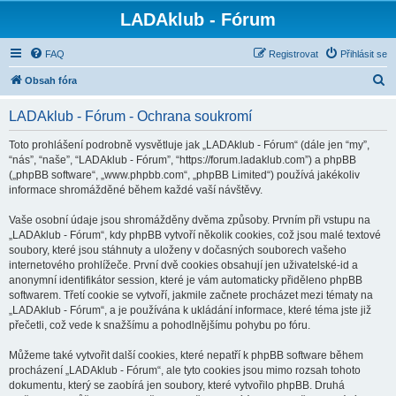
LADAklub - Fórum
FAQ
Registrovat
Přihlásit se
H
Obsah fóra
l
LADAklub - Fórum - Ochrana soukromí
e
d
Toto prohlášení podrobně vysvětluje jak „LADAklub - Fórum“ (dále jen “my”,
“nás”, “naše”, “LADAklub - Fórum”, “https://forum.ladaklub.com”) a phpBB
a
(„phpBB software“, „www.phpbb.com“, „phpBB Limited“) používá jakékoliv
t
informace shromážděné během každé vaší návštěvy.
Vaše osobní údaje jsou shromážděny dvěma způsoby. Prvním při vstupu na
„LADAklub - Fórum“, kdy phpBB vytvoří několik cookies, což jsou malé textové
soubory, které jsou stáhnuty a uloženy v dočasných souborech vašeho
internetového prohlížeče. První dvě cookies obsahují jen uživatelské-id a
anonymní identifikátor session, které je vám automaticky přiděleno phpBB
softwarem. Třetí cookie se vytvoří, jakmile začnete procházet mezi tématy na
„LADAklub - Fórum“, a je používána k ukládání informace, které téma jste již
přečetli, což vede k snažšímu a pohodlnějšímu pohybu po fóru.
Můžeme také vytvořit další cookies, které nepatří k phpBB software během
procházení „LADAklub - Fórum“, ale tyto cookies jsou mimo rozsah tohoto
dokumentu, který se zaobírá jen soubory, které vytvořilo phpBB. Druhá