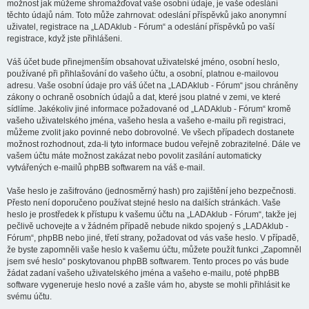
možnost jak můžeme shromažďovat vaše osobní údaje, je vaše odeslání
těchto údajů nám. Toto může zahrnovat: odeslání příspěvků jako anonymní
uživatel, registrace na „LADAklub - Fórum“ a odeslání příspěvků po vaší
registrace, když jste přihlášeni.
Váš účet bude přinejmenším obsahovat uživatelské jméno, osobní heslo,
používané při přihlašování do vašeho účtu, a osobní, platnou e-mailovou
adresu. Vaše osobní údaje pro váš účet na „LADAklub - Fórum“ jsou chráněny
zákony o ochraně osobních údajů a dat, které jsou platné v zemi, ve které
sídlíme. Jakékoliv jiné informace požadované od „LADAklub - Fórum“ kromě
vašeho uživatelského jména, vašeho hesla a vašeho e-mailu při registraci,
můžeme zvolit jako povinné nebo dobrovolné. Ve všech případech dostanete
možnost rozhodnout, zda-li tyto informace budou veřejně zobrazitelné. Dále ve
vašem účtu máte možnost zakázat nebo povolit zasílání automaticky
vytvářených e-mailů phpBB softwarem na váš e-mail.
Vaše heslo je zašifrováno (jednosměrný hash) pro zajištění jeho bezpečnosti.
Přesto není doporučeno používat stejné heslo na dalších stránkách. Vaše
heslo je prostředek k přístupu k vašemu účtu na „LADAklub - Fórum“, takže jej
pečlivě uchovejte a v žádném případě nebude nikdo spojený s „LADAklub -
Fórum“, phpBB nebo jiné, třetí strany, požadovat od vás vaše heslo. V případě,
že byste zapomněli vaše heslo k vašemu účtu, můžete použít funkci „Zapomněl
jsem své heslo“ poskytovanou phpBB softwarem. Tento proces po vás bude
žádat zadaní vašeho uživatelského jména a vašeho e-mailu, poté phpBB
software vygeneruje heslo nové a zašle vám ho, abyste se mohli přihlásit ke
svému účtu.