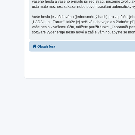
vašeho hesla a vašeho e-mailu při registraci, můžeme zvolit j
účtu máte možnost zakázat nebo povolit zasílání automaticky 
Vaše heslo je zašifrováno (jednosměrný hash) pro zajištění jeh
„LADAklub - Fórum“, takže jej pečlivě uchovejte a v žádném př
vaše heslo k vašemu účtu, můžete použít funkci „Zapomněl js
software vygeneruje heslo nové a zašle vám ho, abyste se mohli
Obsah fóra