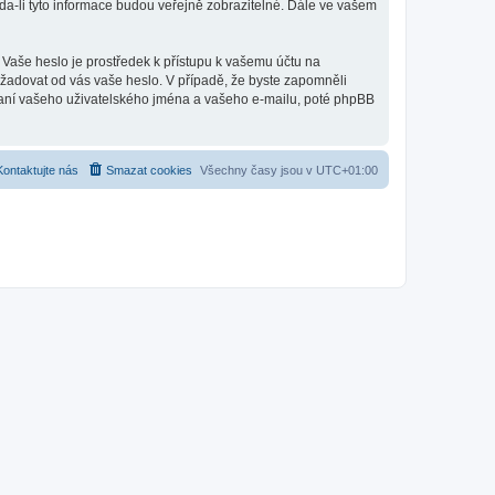
a-li tyto informace budou veřejně zobrazitelné. Dále ve vašem
 Vaše heslo je prostředek k přístupu k vašemu účtu na
ožadovat od vás vaše heslo. V případě, že byste zapomněli
aní vašeho uživatelského jména a vašeho e-mailu, poté phpBB
Kontaktujte nás
Smazat cookies
Všechny časy jsou v
UTC+01:00