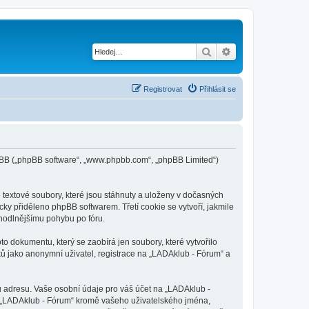
Hledat
Pokročilé hledání
Registrovat
Přihlásit se
phpBB („phpBB software“, „www.phpbb.com“, „phpBB Limited“)
textové soubory, které jsou stáhnuty a uloženy v dočasných
cky přiděleno phpBB softwarem. Třetí cookie se vytvoří, jakmile
ohodlnějšímu pohybu po fóru.
o dokumentu, který se zaobírá jen soubory, které vytvořilo
 jako anonymní uživatel, registrace na „LADAklub - Fórum“ a
u adresu. Vaše osobní údaje pro váš účet na „LADAklub -
od „LADAklub - Fórum“ kromě vašeho uživatelského jména,