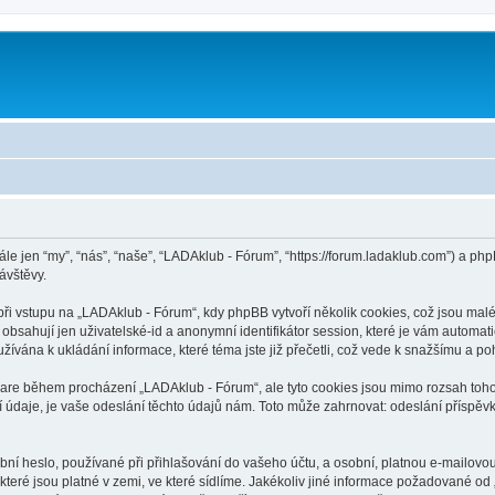
m
ále jen “my”, “nás”, “naše”, “LADAklub - Fórum”, “https://forum.ladaklub.com”) a 
ávštěvy.
 vstupu na „LADAklub - Fórum“, kdy phpBB vytvoří několik cookies, což jsou malé 
bsahují jen uživatelské-id a anonymní identifikátor session, které je vám automati
ívána k ukládání informace, které téma jste již přečetli, což vede k snažšímu a p
ware během procházení „LADAklub - Fórum“, ale tyto cookies jsou mimo rozsah tohot
aje, je vaše odeslání těchto údajů nám. Toto může zahrnovat: odeslání příspěvků
ní heslo, používané při přihlašování do vašeho účtu, a osobní, platnou e-mailovo
které jsou platné v zemi, ve které sídlíme. Jakékoliv jiné informace požadované 