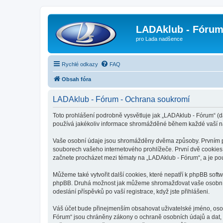
LADAklub - Fóru
pro Lada nadšence
Rychlé odkazy
FAQ
Obsah fóra
LADAklub - Fórum - Ochrana soukromí
Toto prohlášení podrobně vysvětluje jak „LADAklub - Fórum“ (d
používá jakékoliv informace shromážděné během každé vaší n
Vaše osobní údaje jsou shromážděny dvěma způsoby. Prvním při
souborech vašeho internetového prohlížeče. První dvě cookies o
začnete procházet mezi tématy na „LADAklub - Fórum“, a je použ
Můžeme také vytvořit další cookies, které nepatří k phpBB soft
phpBB. Druhá možnost jak můžeme shromažďovat vaše osobní úd
odeslání příspěvků po vaší registrace, když jste přihlášeni.
Váš účet bude přinejmenším obsahovat uživatelské jméno, osob
Fórum“ jsou chráněny zákony o ochraně osobních údajů a dat, 