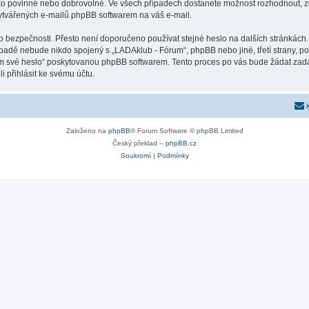
ako povinné nebo dobrovolné. Ve všech případech dostanete možnost rozhodnout, zd
vytvářených e-mailů phpBB softwarem na váš e-mail.
o bezpečnosti. Přesto není doporučeno používat stejné heslo na dalších stránkách.
ípadě nebude nikdo spojený s „LADAklub - Fórum“, phpBB nebo jiné, třetí strany, p
em své heslo“ poskytovanou phpBB softwarem. Tento proces po vás bude žádat zad
 přihlásit ke svému účtu.
Založeno na
phpBB
® Forum Software © phpBB Limited
Český překlad –
phpBB.cz
Soukromí
|
Podmínky