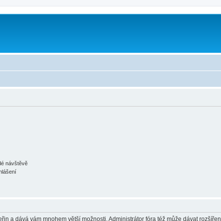
m
ždé návštěvě
hlášení
 vteřin a dává vám mnohem větší možnosti. Administrátor fóra též může dávat rozšíře