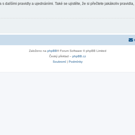
 s dalšími pravidly a ujednáními. Také se ujistěte, že si přečtete jakákoliv pravidla, 
Založeno na
phpBB
® Forum Software © phpBB Limited
Český překlad –
phpBB.cz
Soukromí
|
Podmínky