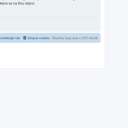
která se na fóru objeví.
Kontaktujte nás
Smazat cookies
Všechny časy jsou v
UTC+01:00