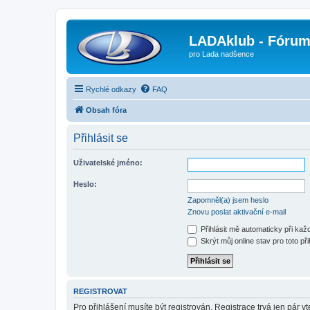
LADAklub - Fóru
pro Lada nadšence
Rychlé odkazy
FAQ
Obsah fóra
Přihlásit se
Uživatelské jméno:
Heslo:
Zapomněl(a) jsem heslo
Znovu poslat aktivační e-mail
Přihlásit mě automaticky při ka
Skrýt můj online stav pro toto při
REGISTROVAT
Pro přihlášení musíte být registrován. Registrace trvá jen pár