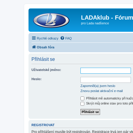
LADAklub - Fóru
pro Lada nadšence
Rychlé odkazy
FAQ
Obsah fóra
Přihlásit se
Uživatelské jméno:
Heslo:
Zapomněl(a) jsem heslo
Znovu poslat aktivační e-mail
Přihlásit mě automaticky při ka
Skrýt můj online stav pro toto při
REGISTROVAT
Pro přihlášení musíte být registrován. Registrace trvá jen pár