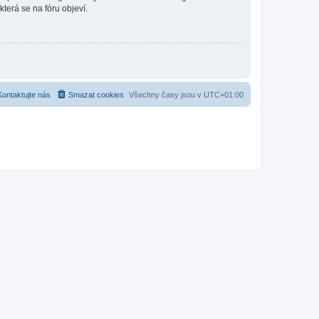
která se na fóru objeví.
Kontaktujte nás
Smazat cookies
Všechny časy jsou v
UTC+01:00