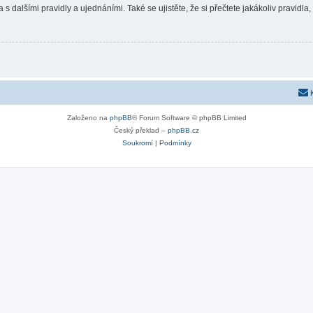
 s dalšími pravidly a ujednáními. Také se ujistěte, že si přečtete jakákoliv pravidla, 
Založeno na
phpBB
® Forum Software © phpBB Limited
Český překlad –
phpBB.cz
Soukromí
|
Podmínky