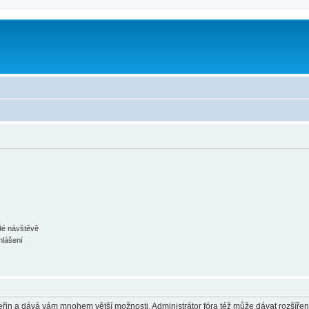
m
ždé návštěvě
hlášení
 vteřin a dává vám mnohem větší možnosti. Administrátor fóra též může dávat rozšíře