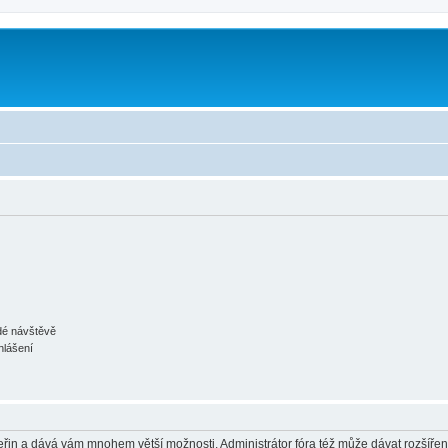
m
ždé návštěvě
hlášení
 vteřin a dává vám mnohem větší možnosti. Administrátor fóra též může dávat rozšíře