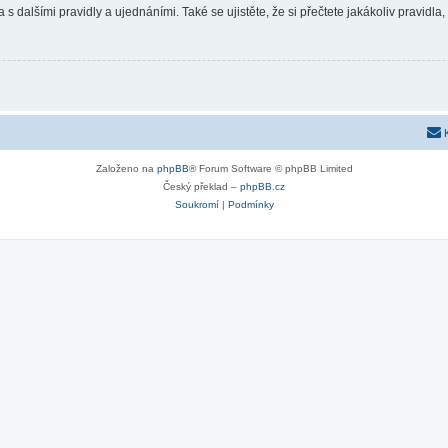
 s dalšími pravidly a ujednáními. Také se ujistěte, že si přečtete jakákoliv pravidla, 
Založeno na
phpBB
® Forum Software © phpBB Limited
Český překlad –
phpBB.cz
Soukromí
|
Podmínky