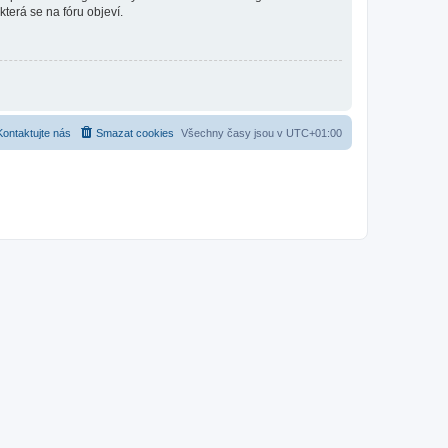
která se na fóru objeví.
Kontaktujte nás
Smazat cookies
Všechny časy jsou v
UTC+01:00